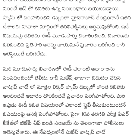
తాజాగా బయటపడిన వాట్సప్ చాట్ ద్వారా లిక్కర్ స్కామ్ కన్నా
ముందే ఆప్ తో కవితకు ఉన్న సంబంధాలు బయటపడ్డాయి.
స్కామ్ లో సంపాదించిన డబ్బంతా హైదరాబాద్ కేంద్రంగానే ఇతర
దేశాలకు హవాలా మార్గంలో తరలివెళ్ళినట్లు అర్ధమవుతోంది. ఇదే
విషయమై కవితను ఈడీ మూడుసార్లు విచారించింది. విచారణకు
పిలిపించిన ప్రతిసారి అరెస్టు ఖాయమనే ప్రచారం జరిగింది కానీ
అరెస్టయితే జరగలేదు.
మరి మూడుసార్లు విచారణలో ఈడీ ఎలాంటి ఆదారాలను
సంపదించిందో తెలీదు. కానీ సుఖేష్ తాజాగా విడుదల చేసిన
వాట్సప్ చాట్ లో మాత్రం లిక్కర్ స్కామ్ డబ్బులో కొంత కవితకు
అందిందనే ఆధారం దొరికిందనే ప్రచారం పెరిగిపోతోంది. మరి
ఇపుడు ఈడీ కవిత విషయంలో ఎలాంటి స్టెప్ తీసుకుంటుందనే
విషయంపై ఆసక్తి పెరిగిపోతోంది. పైగా 10వ తరగతి పరీక్ష పేపర్
లీకేజీలో బీజేపీ చీఫ్ బండి సంజయ్ ను తెలంగాణా పోలీసులు
అరెస్టుచేశారు. ఈ నేపధ్యంలోనే సుఖేష్ వాట్సప్ చాట్