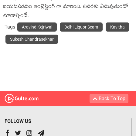
బయటపడటం ఇంట్రెస్టింగ్ గా మారింది. చివరకు ఏమవుతుందో
చూడాల్సిందే.
Tags
Aravind Kejriwal
Delhi Liquor Scam
Kavitha
Sukesh Chandrasekhar
Back To Top
FOLLOW US