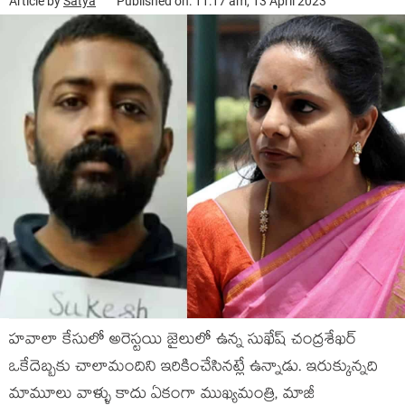
Article by
Satya
Published on: 11:17 am, 13 April 2023
హవాలా కేసులో అరెస్టయి జైలులో ఉన్న సుఖేష్ చంద్రశేఖర్
ఒకేదెబ్బకు చాలామందిని ఇరికించేసినట్లే ఉన్నాడు. ఇరుక్కున్నది
మామూలు వాళ్ళు కాదు ఏకంగా ముఖ్యమంత్రి, మాజీ