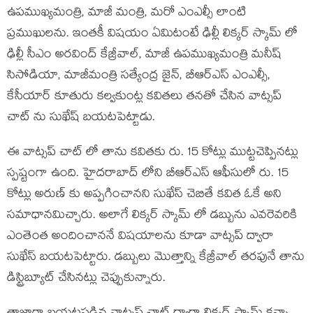
ఉపముఖ్యమంత్రి, మాజీ మంత్రి, మరో ఎంఎల్సీ లాంటి
ప్రముఖులను. ఇంతకీ విషయం ఏమిటంటే ఢిల్లీ లిక్కర్ స్కామ్ లో
ఢిల్లీ సీఎం అరవింద్ కేజ్రీవాల్, మాజీ ఉపముఖ్యమంత్రి మనీష్
సిసోడియా, మాజీమంత్రి సత్యేంద్ర జైన్, బీఆర్ఎస్ ఎంఎల్సీ,
కేసీయార్ కూతురు కల్వకుంట్ల కవితలు తనతో చేసిన వాట్సప్
చాట్ ను సుఖేష్ బయటపెట్టాడు.
ఈ వాట్సప్ చాట్ లో తాను కవితకు రు. 15 కోట్లు ముట్టచెప్పినట్లు
స్పష్టంగా ఉంది. హైదరాబాద్ లోని బీఆర్ఎస్ ఆఫీసులో రు. 15
కోట్లు అరుణ్ కు అప్పగించానని సుఖేస్ చెబితే కవిత ఓకే అని
సమాధానమిచ్చారు. అలాగే లిక్కర్ స్కామ్ లో డబ్బును ఎవరెవరికి
ఎంతెంత అందించాననే విషయాలను కూడా వాట్సప్ ద్వారా
సుఖేస్ బయటపెట్టారు. డబ్బులు మొత్తాన్ని కేజ్రీవాల్ తరపునే తాను
డిస్ట్రిబ్యూట్ చేసినట్లు చెప్పుకున్నారు.