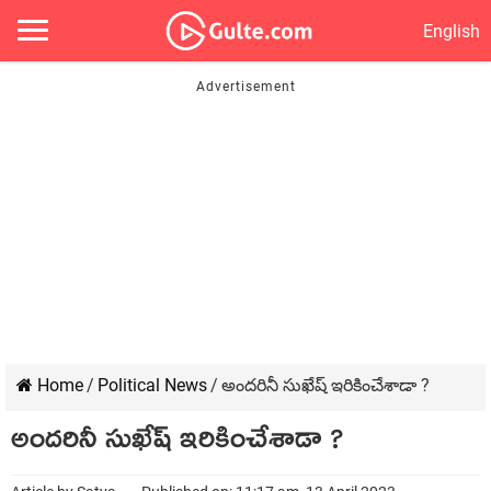
English
Home
/
Political News
/
అందరినీ సుఖేష్ ఇరికించేశాడా ?
అందరినీ సుఖేష్ ఇరికించేశాడా ?