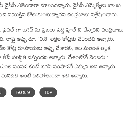
ైసీపీ ఎజెండాగా మారిందన్నారు. వైసీపీ ఎమ్మెల్యేలు బానిస
 విముక్తిని కోలుకుంటున్నారని చంద్రబాబు విశ్లేషించారు.
ి. ఫైనల్ గా జగన్‌ ను ప్రజలు పెద్ద ఫూల్ ని చేస్తారని చంద్రబాబు
రాష్ట్ర అప్పు రూ. 10.31 లక్షల కోట్లకు చేరిందని అన్నారు.
ల కోట్ల రూపాయలు అప్పు చేశారని, ఇది మరింత ఆర్ధిక
ాళా తీసే పరిస్థితి వస్తుందని అన్నారు. దేశంలోనే నెంబరు 1
ీఎంల సంపద కంటే జగన్‌ సంపాదనే ఎక్కువ అని అన్నారు.
ల మనిషిని అంటే సరిపోతుందా అని అన్నారు.
u
Feature
TDP