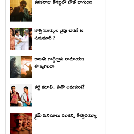
కనకరాజు కొట్టులో బోణీ బాగుంది
కొత్త మార్పుల వైపు చరణ్ &
సుకుమార్ ?
రాకాసి గాడ్జిల్లాని రామాయణ
తొక్కగలదా
కల్ట్ మూవీ... ఏదో అనుకుంటే
క్రైమ్ సినిమాలు ఇంకెన్ని తీస్తారయ్యా