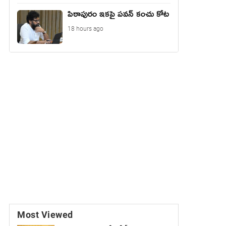
పిఠాపురం ఇకపై పవన్ కంచు కోట
18 hours ago
Most Viewed