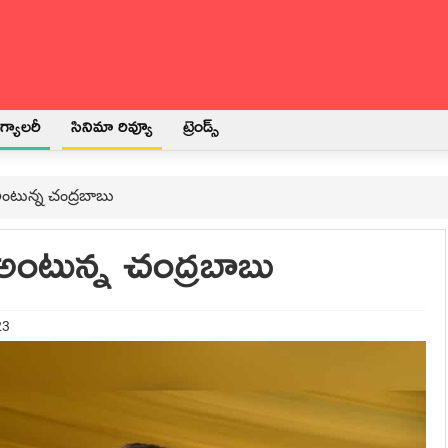
్యాలరీ
సినిమా రివ్యూ
ట్రెండ్స్
 అంటున్న చంద్రబాబు
ీ అంటున్న చంద్రబాబు
23