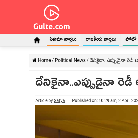
సినిమా వార్తలు
రాజకీయ వార్తలు
ఫోటో గ
Home
/
Political News
/
దేనికైనా..ఎప్పుడైనా రెడీ
దేనికైనా..ఎప్పుడైనా రెడ
Article by
Satya
Published on: 10:29 am, 2 April 20