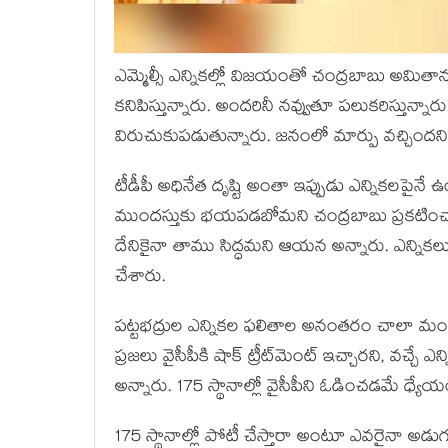
ఎమ్మెల్సీ ఎన్నికల్లో విజయంతో చంద్రబాబు అ
కనిపిస్తున్నారు. అందరినీ నవ్వుతూ పలుకరిస్తున్నార
విరుచుకుపడుతున్నారు. జనంలో మార్పు వచ్చిందని, వచ్
టీడీపీ అధినేత దృష్టి అంతా ఇప్పుడు ఎన్నికలపైనే ఉ
ముందస్తుకు భయపడబోమని చంద్రబాబు ప్రకటించ
దేనికైనా తాము సిద్ధమని ఆయన అన్నారు. ఎన్నికలు 
చేశారు.
పట్టభద్రుల ఎన్నికల ఫలితాల అనంతరం చాలా మంది వై
ప్రజలు వైసీపీకి షాక్ ట్రీట్‌మెంట్ ఇచ్చారని, వచ్చే ఎన్
అన్నారు. 175 స్థానాల్లో వైసీపీని ఓడించడమే ధ్యే
175 స్థానాల్లో పోటీ చేస్తారా అంటూ ఎవరైనా అడుగు