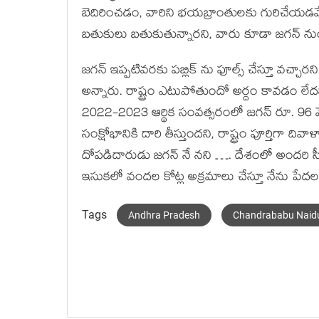
బెదిరించడం, వారిని భయబ్రాంతులకు గురిచేయడమే వ
బతుకులు బతుకుతున్నారని, వారు కూడా జగన్ నుంచి
జగన్‌ ఇప్పటివరకు పబ్లిక్ ను ఫూల్స్ చేస్తూ వచ్చారన
అన్నారు. రాష్ట్రం ఎటుపోతుందో అర్దం కావడం లేదని, 
2022-2023 ఆర్థిక సంవత్సరంలో జగన్‌ రూ. 96 వే
సంక్షోభానికి దారి తీస్తుందని, రాష్ట్రం పూర్తిగా దివ
దోపడిదారుడు జగన్ నే నని …. దేశంలో అందరి స
ఇసుకలో వందల కోట్ల అక్రమాలు చేస్తూ నేను పేద
Tags
Andhra Pradesh
Chandrababu Naid