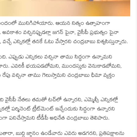
మితానందంలో మునిగిపోయారు. ఆయన నిత్యం ఉత్సాహంగా
ు. అవకాశం వచ్చినప్పుడల్లా జగన్ పైనా, వైసీపీ ప్రభుత్వం పైనా
చే ఎన్నికల్లో తనకే ఓటు వేస్తారని చంద్రబాబు విశ్వసిస్తున్నారు.
ంది. ఎప్పుడు ఎన్నికలు వచ్చినా తాము సిద్ధంగా ఉన్నామని
ారు. ఎవరికీ భయపడబోమని, ముందస్తుకు వెనుకాడబోమని,
రేపు వచ్చినా తాము గెలుస్తామని చంద్రబాబు ధీమా వ్యక్తం
సీపీ నేతలు తమతో టచ్‌లో ఉన్నారని, ఎమ్మెల్సీ ఎన్నికల్లో
నికల్లో పర్మినెంట్ ట్రీట్‌మెంట్ ఇచ్చేందుకు సిద్దంగా ఉన్నారని
యంగా పనిచేస్తామని టీడీపీ అధినేత చంద్రబాబు తెలిపారు.
తారా, బుద్ది జ్క్షానం ఉండేవారు ఎవరు అడగరని, ప్రతిపక్షాలను