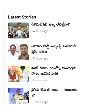
Latest Stories
డీలిమిటేషన్ బిల్లు లేన‌ట్టేనా?
14 hours ago
అధికార పార్టీ ఎమ్మెల్యే కుమారుడి
ప్రేమ్ కహాని
15 hours ago
మరో రెండు ఎయిమ్స్ ఆసుపత్రుల
కోసం జనసేన వినతి
16 hours ago
వైసీపీ ‘జెన్ జీ’ కాదు… ‘గంజాయ్
జీ’
17 hours ago