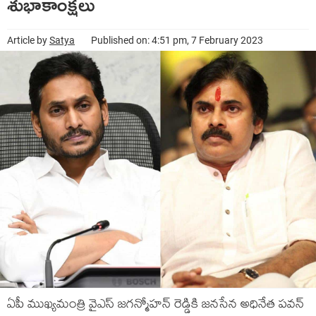
శుభాకాంక్షలు
Article by
Satya
Published on: 4:51 pm, 7 February 2023
ఏపీ ముఖ్యమంత్రి వైఎస్ జగన్మోహన్ రెడ్డికి జనసేన అధినేత పవన్