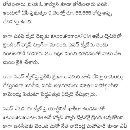
జోడించారు. దీనికి ఓ కార్టూన్ కూడా జోడించారు పవన్.
అందులో ఏపీ ప్రభుత్వం 9 నెలల్లో రూ. 55,555 కోట్ల అప్పు
చేసినట్లు ఉంది.
కాగా పవన్ ట్వీట్ దెబ్బకు #AppuRatnaAPCM అనేది ట్విటర్‌లో
ట్రెండింగ్ హ్యాష్ ట్యాగ్‌గా మారింది. పవన్ ట్వీట్‌ను రెండు
గంటలలోనే సుమారు 2.5 లక్షల మంది చూడడంతో పాటు వేల
మంది లైక్ చేశారు.
కాగా పవన్ ట్వీట్‌పై వైసీపీ శ్రేణులు ఎదురుదాడి చేస్తూ కామెంట్లు
చేస్తుండగా జనసేన, పవన్ అభిమానులు మాత్రం సపోర్టింగ్‌కా
కామెంట్లు పెడుతూ పెద్దఎత్తున రీట్వీట్ చేస్తున్నారు.
పవన్ చేసిన ఈ ట్వీట్‌పై యాక్టివిటీ భారీగా ఉండడంతో
#AppuRatnaAPCM అనే హ్యాష్ ట్యాగ్ ట్విటర్లో ట్రెండ్ అవుతోంది.
కాగా జనసేనకు చెందిన మరో నేత నాదెండ్ల మనోహర్ కూడా ఏపీ