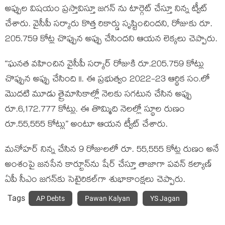
అప్పుల విషయం ప్రస్తావిస్తూ జగన్ ను టార్గెట్ చేస్తూ నిన్న ట్వీట్
చేశారు. వైసీపీ సర్కారు కొత్త రికార్డు సృష్టించిందని, రోజుకు రూ.
205.759 కోట్ల చొప్పున అప్పు చేసిందని ఆయన లెక్కలు చెప్పారు.
“ఘనత వహించిన వైసీపీ సర్కార్ రోజుకి రూ.205.759 కోట్లు
చొప్పున అప్పు చేసింది !!. ఈ ప్రభుత్వం 2022-23 ఆర్థిక సం.లో
మొదటి మూడు త్రైమాసికాల్లో నెలకు సగటున చేసిన అప్పు
రూ.6,172.777 కోట్లు. ఈ తొమ్మిది నెలల్లో స్థూల రుణం
రూ.55,555 కోట్లు” అంటూ ఆయన ట్వీట్ చేశారు.
మనోహర్ నిన్న చేసిన 9 రోజులలో రూ. 55,555 కోట్ల రుణం అనే
అంశంపై జనసేన కార్టూన్‌ను షేర్ చేస్తూ తాజాగా పవన్ కల్యాణ్
ఏపీ సీఎం జగన్‌కు సెటైరికల్‌గా శుభాకాంక్షలు చెప్పారు.
Tags
AP Debts
Pawan Kalyan
YS Jagan