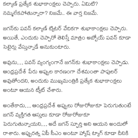
కల్యాణ్ ప్రత్యేక శుభాకాంక్షలు చెప్పారు. ఏమిటి?
నమ్మలేకపోతున్నారా? నిజమే.. ఈ వార్త నిజమే.
జగన్‌కు పవన్ కల్యాణ్ ట్విటర్ వేదికగా శుభాకాంక్షలు చెప్పారు.
అయితే, ఎందుకు చెప్పారో తెలిస్తే మాత్రం అబ్బోయ్ పవన్ కూడా
సెటైర్లు వేస్తున్నాడే అనుకుంటారు.
అవును… పవన్ వ్యంగ్యంగానే జగన్‌కు శుభాకాంక్షలు చెప్పాడు.
ఆంధ్రప్రదేశ్ పేరు అప్పుల కారణంగా దేశమంతా పాపులర్
అవుతోందని, అందుకు ముఖ్యమంత్రికి ప్రత్యేక శుభాకాంక్షలు
అంటూ ఆయన ట్వీట్ చేశారు.
అంతేకాదు… ఆంధ్రప్రదేశ్ అప్పులు రోజురోజుకూ పెరుగుతుంటే
జగన్ వ్యక్తిగత ఆస్తులు కూడా రోజురోజుకూ
పెరుగుతున్నాయని… అదే జగన్ స్ఫూర్తి అని ఆయన అందులో
రాశారు. అప్పురత్న ఏపీ సీఎం అంటూ హ్యాష్ ట్యాగ్ కూడా దీనికి