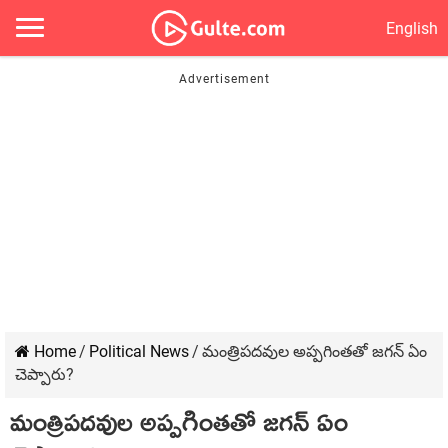
English
Home
/
Political News
/
మంత్రిపదవుల అప్పగింతతో జగన్ ఏం
చెప్పారు?
మంత్రిపదవుల అప్పగింతతో జగన్ ఏం