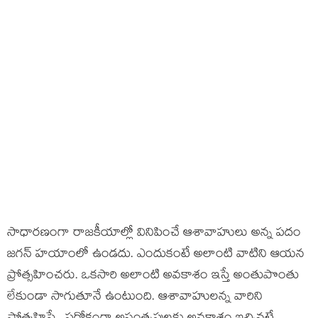
సాధారణంగా రాజకీయాల్లో వినిపించే ఆశావాహులు అన్న పదం
జగన్ హయాంలో ఉండదు. ఎందుకంటే అలాంటి వాటిని ఆయన
ప్రోత్సహించరు. ఒకసారి అలాంటి అవకాశం ఇస్తే అంతుపొంతు
లేకుండా సాగుతూనే ఉంటుంది. ఆశావాహులన్న వారిని