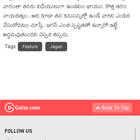
వారంతా తనకు విధేయులుగా ఉండటం ఖాయం. కొత్త తరం
నాయకత్వం.. అది కూడా తన కనుసన్నల్లో ఉండే వారిని ఎంపిక
చేసుకోవటం చూస్తే.. జగన్ ఎంత స్పష్టతతో ఉన్నారో ఇట్టే
అర్థమవుతుందని చెప్పక తప్పదు.
Tags
Feature
Jagan
Back To Top
FOLLOW US