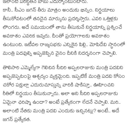
ఇలాంటి పరిస్థితినే బాబు ఎదుర్కొంటుంటారు.
కానీ.. సీఎం జగన్ తీరు మాత్రం అందుకు భిన్నం. నిర్ణయాలు
తీసుకోవటంలో తనదైన మార్కును ప్రదర్శిస్తారు. ఎవరి ఒత్తిళ్లకు
లొంగరు. అదే సమయంలో తాను తీసుకునే నిర్ణయాన్ని ప్రశ్నించే
అవకాశం ఎవరిక ఇవ్వరు. దీంతో ప్రయోగాలకు అవకాశం
ఉంటుంది. ఇటీవల రాజ్యసభకు ఎన్నికైన పిల్లి.. మోపిదేవి స్థానంలో
మంత్రి పదవుల్ని అప్పజెప్పిన వైనం దీనికి నిదర్శనంగా చెప్పాలి.
తొలిసారి ఎమ్మెల్యేగా గెలిచిన సీదిరి అప్పలరాజుకు మంత్రి పదవిని
అప్పజెప్పటంపై ఆశ్చర్యం వ్యక్తమైంది. ఇప్పటికే మంత్రి పదవి కోసం
చకోర పక్షుల్లా ఎదురుచూస్తున్న వారికి షాకిస్తూ.. ఊహించని
రీతిలో నిర్ణయం తీసుకున్నారు. అలా అని సీదిరి అప్పలరాజుకు
ఏమైనా ఛరిష్మా ఉందా? అంటే ప్రత్యేకంగా లేదనే చెప్పాలి. మరి..
అలాంటి నేతకు మంత్రి పదవి ఎందుకు ఇచ్చినట్లు? అంటే.. అదే
జగన్ ప్రత్యేకత.