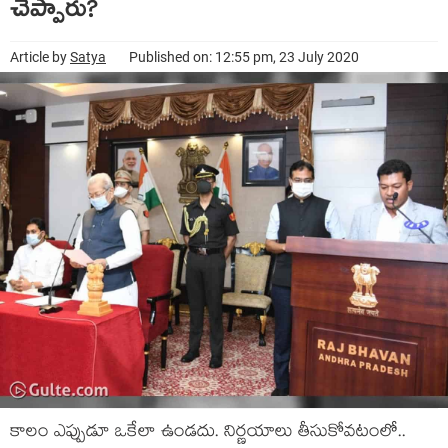
చెప్పారు?
Article by
Satya
Published on: 12:55 pm, 23 July 2020
కాలం ఎప్పుడూ ఒకేలా ఉండదు. నిర్ణయాలు తీసుకోవటంలో..