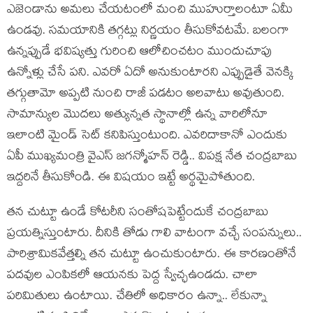
ఎజెండాను అమలు చేయటంలో మంచి ముహుర్తాలంటూ ఏమీ
ఉండవు. సమయానికి తగ్గట్లు నిర్ణయం తీసుకోవటమే. బలంగా
ఉన్నప్పుడే భవిష్యత్తు గురించి ఆలోచించటం ముందుచూపు
ఉన్నోళ్లు చేసే పని. ఎవరో ఏదో అనుకుంటారని ఎప్పుడైతే వెనక్కి
తగ్గుతామో అప్పటి నుంచి రాజీ పడటం అలవాటు అవుతుంది.
సామాన్యుల మొదలు అత్యున్నత స్థానాల్లో ఉన్న వారిలోనూ
ఇలాంటి మైండ్ సెట్ కనిపిస్తుంటుంది. ఎవరిదాకానో ఎందుకు
ఏపీ ముఖ్యమంత్రి వైఎస్ జగన్మోహన్ రెడ్డి.. విపక్ష నేత చంద్రబాబు
ఇద్దరినే తీసుకోండి. ఈ విషయం ఇట్టే అర్థమైపోతుంది.
తన చుట్టూ ఉండే కోటరీని సంతోషపెట్టేందుకే చంద్రబాబు
ప్రయత్నిస్తుంటారు. దీనికి తోడు గాలి వాటంగా వచ్చే సంపన్నులు..
పారిశ్రామికవేత్తల్ని తన చుట్టూ ఉంచుకుంటారు. ఈ కారణంతోనే
పదవుల ఎంపికలో ఆయనకు పెద్ద స్వేచ్ఛఉండదు. చాలా
పరిమితులు ఉంటాయి. చేతిలో అధికారం ఉన్నా.. లేకున్నా