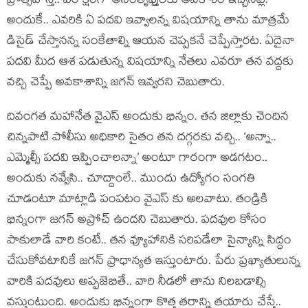
ప్రోత్సహిస్తే.. పరోక్షంగా అసంతృప్తులకు అవకాశం ఇచ్చినట్లే.
అందుకే.. ఎవరికి ఏ పదవి ఇవ్వాలన్న విషయాన్ని తాను మాత్రమే
డిసైడ్ చేస్తానన్న సంకేతాల్ని ఆయన చెప్పకనే చెప్పేస్తారట. ఏదైనా
పదవి మీద ఆశ పడుతున్న విషయాన్ని నేతలు ఎవరూ తన వద్దకు
వచ్చి చెప్పే అవకాశాన్ని జగన్ ఇవ్వరని చెబుతారు.
దివంగత మహానేత వైఎస్ అందుకు భిన్నం. తన జిల్లాకు చెందిన
చిన్నపాటి పోలీసు అధికారి సైతం తన దగ్గరకు వచ్చి.. ‘అన్నా..
ఎమ్మెల్సీ పదవి ఇప్పించాలన్నా’ అంటూ గారంగా అడగటం..
అందుకు నవ్వేసి.. చూద్దాంలే.. ముందు ఉద్యోగం సంగతి
చూడంటూ మాట్లాడి పంపటం వైఎస్ కు అలవాటు. తండ్రికి
భిన్నంగా జగన్ అప్రోచ్ ఉందని చెబుతారు. పదవుల కోసం
పాకులాడే వారి కంటే.. తన వ్యూహానికి సరిపడేలా సైన్యాన్ని సిద్ధం
చేసుకోవటానికే జగన్ ప్రాధాన్యత ఇస్తుంటారు. పేరు ప్రఖ్యాతులున్న
వారికి పదవులు అప్పజెబితే.. వారి నీడలో తాను నిలబడాల్సి
వస్తుంటుంది. అందుకు భిన్నంగా కొత్త తరాన్ని తయారు చేస్తే..