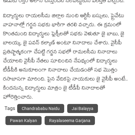
ఉడుకు ర‌క్తం అలానే చేస్తుంద‌ని స‌రిపెట్టుకునే ప‌రిస్తితి వ‌చ్చింది.
విద్యార్థులు రాయలసీమ జిల్లాల నుంచి ఆర్టీసీ బస్సులు, ప్రైవేటు
వాహనాల్లో గర్జన సభకు భారీగా తరలి వచ్చారు. ఈ క్రమంలో
కొంతమంది విద్యార్థులు ఫ్లెక్సీలతో సభకు వెళుతూ జై బాబు, జై
బాలయ్య, జై పవన్ కల్యాణ్ అంటూ నినాదాలు చేశారు. వైసీపీ
ప్రతిష్టాత్మకంగా చేపట్టి గర్జన సభలో రామలసీమ నినాదాలు
చేయాలని వైసీపీ నేతలు సూచించిన నేపథ్యంలో విద్యార్థులు
టీడీపీకి అనుకూలంగా నినాదాలు చేయడంతో స‌భ మొత్తం
ర‌సాబాస‌గా మారింది. పైన వేదిక‌పై నాయ‌కులు జై వైసీపీ అంటే..
కింద‌నున్న విద్యార్థులు మాత్రం జై టీడీపీ నినాదాల‌తో
హోరెత్తించారు.
Tags
Chandrababu Naidu
Jai Balayya
Pawan Kalyan
Rayalaseema Garjana