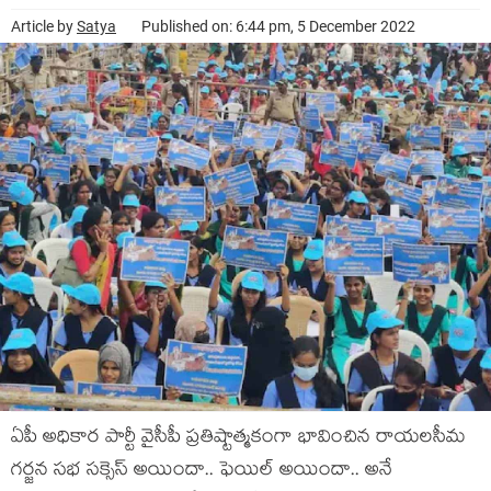
Article by
Satya
Published on: 6:44 pm, 5 December 2022
ఏపీ అధికార పార్టీ వైసీపీ ప్ర‌తిష్టాత్మ‌కంగా భావించిన రాయలసీమ
గర్జన సభ స‌క్సెస్ అయిందా.. ఫెయిల్ అయిందా.. అనే