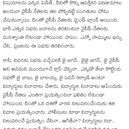
విష‌యాల‌ను ప‌క్క‌న పెడితే.. దీనిలో కొన్ని ఆస‌క్తిక‌ర ప‌రిణామాలు
అందునా వైసీపీ నేత‌ల‌కు త‌ల బొప్పిక‌ట్టే సంగ‌తులు చోటు
చేసుకున్నాయి. దీంతో వైసీపీ నేతలకు మైండ్ బ్లాంక్ అయింది.
భారీ ఎత్తున స‌భ‌కు జ‌నాల‌ను త‌ర‌లించినా వైసీపీ నేత‌ల‌కు
మ‌న‌శ్శాంతి లేకుండా పోయింది. పాపం.. ఎన్నో సొమ్ములు ఖ‌ర్చు
చేసి.. ప్ర‌జ‌ల‌ను ఈ స‌భ‌కు త‌ర‌లించారు.
కానీ, చివ‌ర‌కు స‌భ‌కు వ‌చ్చేసరికి జై జ‌గ‌న్.. జైజై జ‌గ‌న్‌.. జై వైసీపీ
అని అనమ‌ని ముందుగానే క్లాస్ చెప్పినా.. ఎక్క‌డో తేడా కొట్టింది.
సభలో జై బాబు, జై బాలయ్య, జై పవన్ కల్యాణ్ అంటూ
విద్యార్ధులు నినాదాలు చేశారు. విద్యార్థుల నినాదాలు ఆపేందుకు
వైసీపీ నేతలు ఎంతగా ప్రయత్నించినా ఫలితం లేకుండా
పోయింది. దీంతో ఒక ద‌శ‌లో వారిని నిలువ‌రించేందుకు శ‌త
విధాల ప్ర‌య‌త్నించారు. పోలీసులు కూడా విద్యార్థుల‌ను
నిలువ‌రించే ప్ర‌య‌త్నం చేసినా.. ఆగితేనా? విద్యార్థులు క‌దా..