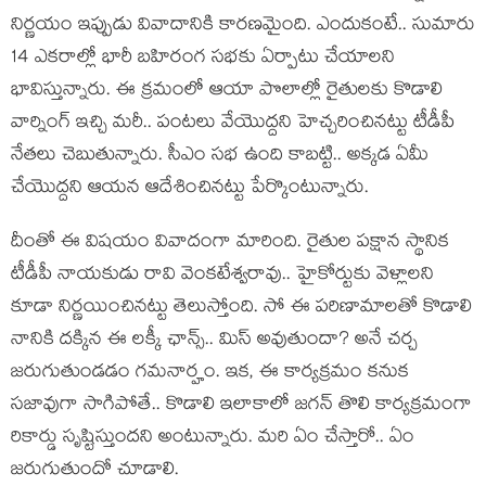
నిర్ణ‌యం ఇప్పుడు వివాదానికి కార‌ణ‌మైంది. ఎందుకంటే.. సుమారు
14 ఎక‌రాల్లో భారీ బ‌హిరంగ స‌భ‌కు ఏర్పాటు చేయాల‌ని
భావిస్తున్నారు. ఈ క్ర‌మంలో ఆయా పొలాల్లో రైతుల‌కు కొడాలి
వార్నింగ్ ఇచ్చి మ‌రీ.. పంట‌లు వేయొద్ద‌ని హెచ్చ‌రించిన‌ట్టు టీడీపీ
నేత‌లు చెబుతున్నారు. సీఎం స‌భ ఉంది కాబ‌ట్టి.. అక్క‌డ ఏమీ
చేయొద్ద‌ని ఆయ‌న ఆదేశించిన‌ట్టు పేర్కొంటున్నారు.
దీంతో ఈ విష‌యం వివాదంగా మారింది. రైతుల ప‌క్షాన స్థానిక
టీడీపీ నాయ‌కుడు రావి వెంక‌టేశ్వ‌రావు.. హైకోర్టుకు వెళ్లాల‌ని
కూడా నిర్ణ‌యించిన‌ట్టు తెలుస్తోంది. సో ఈ ప‌రిణామాల‌తో కొడాలి
నానికి ద‌క్కిన ఈ ల‌క్కీ ఛాన్స్‌.. మిస్ అవుతుందా? అనే చ‌ర్చ
జ‌రుగుతుండ‌డం గ‌మ‌నార్హం. ఇక‌, ఈ కార్య‌క్ర‌మం క‌నుక
స‌జావుగా సాగిపోతే.. కొడాలి ఇలాకాలో జ‌గ‌న్ తొలి కార్య‌క్ర‌మంగా
రికార్డు సృష్టిస్తుంద‌ని అంటున్నారు. మ‌రి ఏం చేస్తారో.. ఏం
జ‌రుగుతుందో చూడాలి.