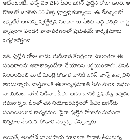
అదేంటంటే.. వ‌చ్చే నెల 21న సీఎం జ‌గ‌న్ పుట్టిన రోజు ఉంది. ఆ
రోజుతో జ‌గ‌న్‌కు 50 ఏళ్లు పూర్త‌వుతున్నాయి. ఈ నేప‌థ్యంలో
ఇప్ప‌టికే జ‌గ‌న‌న్న స్వ‌ర్ణోత్సవ సంబ‌రాలు పేరిట పెద్ద ఎత్తున రాష్ట్ర
వ్యాప్తంగా పండ‌గ వాతావ‌ర‌ణంలో ప్ర‌భుత్వ‌మే కార్య‌క్ర‌మాలు
నిర్వ‌హిస్తోంది.
ఇక‌, పుట్టిన రోజు నాడు, గుడివాడ కేంద్రంగా మ‌రింత‌గా ఈ
సంబ‌రాల‌ను ఆకాశాన్నంటేలా చేయాల‌ని నిర్ణ‌యించారు. దీనికి
సంబంధించి మాజీ మంత్రి కొడాలి నానికి జ‌గ‌న్ ఛాన్స్ ఇచ్చార‌ని
అంటున్నారు. వాస్త‌వానికి ఈ కార్య‌క్ర‌మానికి సీమ నుంచి ఇద్ద‌రు
నాయ‌కులు పోటీ ప‌డినా.. సీఎం జ‌గ‌న్ నానికి ప్రిఫ‌రెన్స్ ఇవ్వ‌డం
గ‌మ‌నార్హం. దీంతో త‌న నియోజ‌క‌వ‌ర్గంలో సీఎం జ‌గన్‌కు
సంబంధించిన కార్య‌క్ర‌మం, పైగా పుట్టిన రోజును ఘ‌నంగా
నిర్వ‌హించేందుకు కొడాలి ఏర్పాట్లు చేస్తున్నారు.
అయితే, ఆదిలోనే హంస‌పాదు మాదిరిగా కొడాలి తీసుకున్న