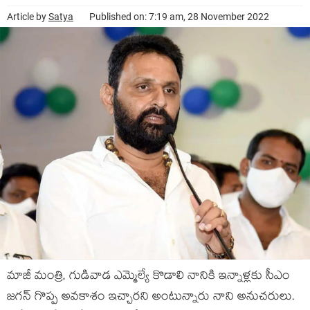
Article by
Satya
Published on: 7:19 am, 28 November 2022
మాజీ మంత్రి, గుడివాడ ఎమ్మెల్యే కొడాలి నానికి ఇన్నాళ్ల‌కు సీఎం
జ‌గ‌న్ గొప్ప అవ‌కాశం ఇచ్చార‌ని అంటున్నారు నాని అనుచ‌రులు.