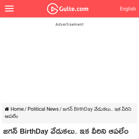
English
Home
/
Political News
/
జ‌గ‌న్‌ BirthDay వేడుకలు.. ఇక వీరిని
ఆపలేం
జ‌గ‌న్‌ BirthDay వేడుకలు.. ఇక వీరిని ఆపలేం