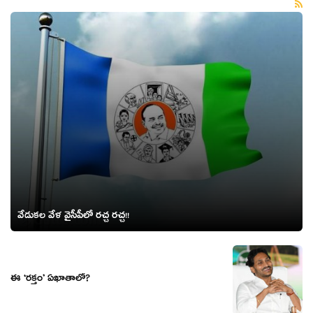
వేడుక‌ల వేళ వైసీపీలో ర‌చ్చ ర‌చ్చ‌!!
ఈ ‘ర‌క్తం’ ఏఖాతాలో?