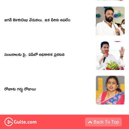
జ‌గ‌న్‌ BirthDay వేడుకలు.. ఇక వీరిని ఆపలేం
సంబ‌రాల‌కు సై.. ఏపీలో అధికారిక ప్ర‌క‌ట‌న‌
రోజాకు గ‌డ్డు రోజులు!
Back To Top