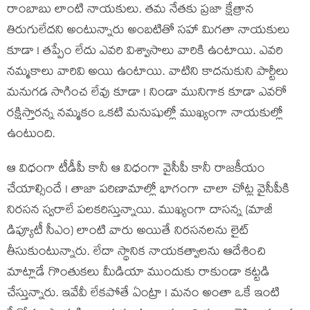
రాంబాబు లాంటి నాయ‌కులు. త‌మ నేత‌కు ప్ర‌జా క్షేత్రాన
తిరుగులేద‌ని అంటున్నారు అంబ‌టితో స‌హా మిగ‌తా నాయ‌కులు
కూడా ! త‌ప్పేం లేదు ఎవ‌రి విశ్వాసాలు వారికి ఉంటాయి. ఎవ‌రి
నమ్మ‌కాలు వారివి అయి ఉంటాయి. వాటిని కాద‌నుకుని పార్టీలు
మ‌నుగడ సాగించ లేవు కూడా ! నిండా మునిగాక కూడా ఎవ‌రో
ర‌క్షిస్తార‌న్న న‌మ్మ‌కం ఒక‌టి మ‌నుషుల్లో ముఖ్యంగా నాయ‌కుల్లో
ఉంటుంది.
ఆ విధంగా టీడీపీ కానీ ఆ విధంగా వైసీపీ కానీ రాజ‌కీయం
చేయాల్సిందే ! తాజా ప‌రిణామాల్లో భాగంగా చాలా చోట్ల వైసీపీకి
నిర‌స‌న స్వ‌రాలే ప‌ల‌క‌రిస్తున్నాయి. ముఖ్యంగా దాస‌న్న (మాజీ
డిప్యూటీ సీఎం) లాంటి వారు అయితే నిర‌స‌న‌లను లైట్
తీసుకుంటున్నారు. లేదా స్థానిక నాయ‌క‌త్వాల‌ను ఆదేశించి
మాట్లాడే గొంతుకలు మీడియా ముందుకు రాకుండా క‌ట్ట‌డి
చేస్తున్నారు. ఇవేవీ లేకపోతే ఏంట్రా ! మనం అంతా ఒకే ఇంటి