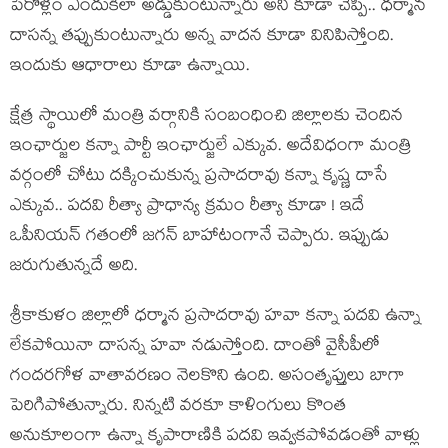
పేరోళ్లం ఎందుకిలా అడ్డుకుంటున్నారు అని కూడా చెప్పి.. ధ‌ర్మాన
దాస‌న్న త‌ప్పుకుంటున్నారు అన్న వాదన కూడా వినిపిస్తోంది.
ఇందుకు ఆధారాలు కూడా ఉన్నాయి.
క్షేత్ర స్థాయిలో మంత్రి వ‌ర్గానికి సంబంధించి జిల్లాల‌కు చెందిన
ఇంఛార్జుల క‌న్నా పార్టీ ఇంఛార్జులే ఎక్కువ. అదేవిధంగా మంత్రి
వ‌ర్గంలో చోటు ద‌క్కించుకున్న ప్ర‌సాద‌రావు క‌న్నా కృష్ణ దాసే
ఎక్కువ.. ప‌ద‌వి రీత్యా ప్రాధాన్య క్ర‌మం రీత్యా కూడా ! ఇదే
ఒపీనియ‌న్ గ‌తంలో జ‌గ‌న్ బాహాటంగానే చెప్పారు. ఇప్పుడు
జ‌రుగుతున్న‌దే అది.
శ్రీ‌కాకుళం జిల్లాలో ధ‌ర్మాన ప్ర‌సాద‌రావు హవా క‌న్నా ప‌ద‌వి ఉన్నా
లేక‌పోయినా దాస‌న్న హ‌వా న‌డుస్తోంది. దాంతో వైసీపీలో
గంద‌రగోళ వాతావ‌ర‌ణం నెల‌కొని ఉంది. అసంతృప్తులు బాగా
పెరిగిపోతున్నారు. నిన్న‌టి వ‌ర‌కూ కాళింగులు కొంత
అనుకూలంగా ఉన్నా కృపారాణికి ప‌ద‌వి ఇవ్వ‌క‌పోవ‌డంతో వాళ్లు