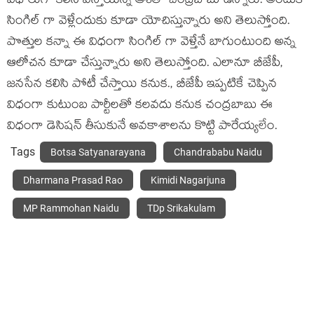
విధాలుగా క‌లిసి వ‌స్తాయ‌న్న ఆశ‌తో చంద్ర‌బాబు ఉన్నారు. అందుకే
సింగిల్ గా వెళ్లేందుకు కూడా యోచిస్తున్నారు అని తెలుస్తోంది.
పొత్తుల క‌న్నా ఈ విధంగా సింగిల్ గా వెళ్తేనే బాగుంటుంది అన్న
ఆలోచ‌న కూడా చేస్తున్నారు అని తెలుస్తోంది. ఎలానూ బీజేపీ,
జ‌న‌సేన క‌లిసి పోటీ చేస్తాయి క‌నుక., బీజేపీ ఇప్ప‌టికే చెప్పిన
విధంగా కుటుంబ పార్టీల‌తో క‌ల‌వ‌దు క‌నుక చంద్ర‌బాబు ఈ
విధంగా డెసిష‌న్ తీసుకునే అవ‌కాశాల‌ను కొట్టి పారేయ్య‌లేం.
Tags
Botsa Satyanarayana
Chandrababu Naidu
Dharmana Prasad Rao
Kimidi Nagarjuna
MP Rammohan Naidu
TDp Srikakulam