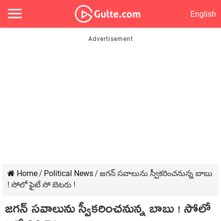
English
Home
/
Political News
/
జ‌గ‌న్ స‌వాలును స్వీకరించ‌నున్న బాబు
! సోలో ఫైటే సో బెట‌రు !
జ‌గ‌న్ స‌వాలును స్వీకరించ‌నున్న బాబు ! సోలో