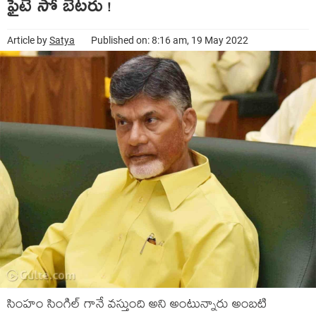
ఫైటే సో బెట‌రు !
Article by
Satya
Published on: 8:16 am, 19 May 2022
సింహం సింగిల్ గానే వ‌స్తుంది అని అంటున్నారు అంబ‌టి