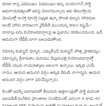
కూడా కాస్త ఎడ‌ముఖం పెడ‌ముఖం అన్న చందంగానే పార్టీ
అధినాయ‌క‌త్వంతో ఇక‌పై మెల‌గ‌నున్నారు అని తెలుస్తోంది.
వెల‌మల్లో కాస్తో కూస్తో స‌ఖ్య‌త ఉన్నా కొంత ధ‌ర్మాన సోద‌రుల
ఇంటి పోరు కార‌ణంగా వైసీపీకి ముందున్న కాలం క‌ష్ట‌మే !
దాదాపు ఐదు నియోజ‌క‌వ‌ర్గాలపై ఆ ప్ర‌భావం క‌నిపించ‌నుంది. ఇదే
అదునుగా టీడీపీ బాగా బ‌ల‌పడుతోంది.
రెవెన్యూ మినిస్ట‌ర్ ధ‌ర్మాన, ఎడ్యుకేష‌న్ మినిష్ట‌ర్ బొత్స ప్రాతినిధ్యం
వ‌హిస్తున్న శ్రీ‌కాకుళం మ‌రియు చీపురుప‌ల్లి నియోజ‌క‌వ‌ర్గాల్లో
టీడీపీ యువ నాయ‌క‌త్వాలు బ‌లంగా ఉన్నాయి. ఇక్క‌డ ఎంపీ
రాము, ఆయ‌న అనుచ‌ర వ‌ర్గం అక్కడ కిమిడి నాగార్జున, ఆయ‌న
అనుచ‌ర వ‌ర్గం బాగా ప‌నిచేస్తున్నారు.
దీంతో ఇవ‌న్నీ ప‌రిగ‌ణ‌న‌లో తీసుకుని ఉత్త‌రాంధ్ర‌లో పార్టీ మ‌రింత
బ‌ల‌ప‌డితే మిగిలిన ప్రాంతాలు సెంటిమెంట్ ప‌రంగా 4 కాదు 40