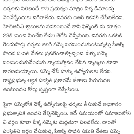
మంత్రుల కమిటినే పదే పదే పీఆర్సీ సాధన సమితి నేతలను
చర్చలకు పిలిచిందే కానీ ప్రభుత్వం మాత్రం వీళ్ళ డిమాండ్లు
నెరవేర్చేందుకు దిగిరాలేదు. చివరకు ఐఆర్ రికవరీ చేసేదిలేదని,
హెచ్ఆర్ఏ శ్లాబులను సవరించిందే కానీ ఫిట్మెంట్ ను మాత్రం
23కి మించి పెంచేది లేదని తెగేసి చెప్పేసింది. చివరకు ఒకటకి
రెండుసార్లు చర్చలు జరిగి సమ్మె విరమించుకుంటున్నట్లు పీఆర్సీ
సాధన సమితి నేతలు ప్రకటించాల్సొచ్చింది. వీళ్ళు సమ్మె
విరమించుకునేందుకు న్యాయస్దానం చేసిన వ్యాఖ్యలు కూడా
కారణమయ్యాయి. సమ్మె చేసే హక్కు ఉద్యోగులకు లేదని,
రాష్ట్రప్రభుత్వ ఆర్ధిక పరిస్ధితి ప్రకారమే జీతాలు పెరుగుదల
ఉంటుందని కోర్టు స్పష్టంగా చెప్పేసింది.
పైగా సమ్మెలోకి వెళ్ళే ఉద్యోగులపై చర్యలు తీసుకునే అధికారం
ప్రభుత్వానికి ఉందని తేల్చిచెప్పింది. ఇదే సమయంలో సమాజంలోని
ఏ వర్గం కూడా వీళ్ళ సమ్మెకు మద్దతుగా నిలవలేదు. దాంతో
పరిస్దితిని అర్ధం చేసుకున్న పీఆర్సీ సాధన సమితి నేతలు సమ్మె