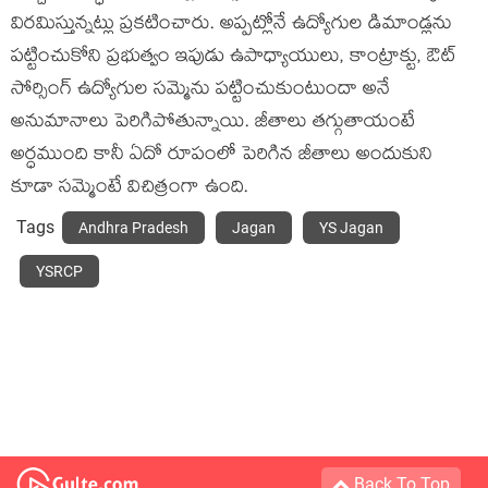
విరమిస్తున్నట్లు ప్రకటించారు. అప్పట్లోనే ఉద్యోగుల డిమాండ్లను
పట్టించుకోని ప్రభుత్వం ఇపుడు ఉపాధ్యాయులు, కాంట్రాక్టు, ఔట్
సోర్సింగ్ ఉద్యోగుల సమ్మెను పట్టించుకుంటుందా అనే
అనుమానాలు పెరిగిపోతున్నాయి. జీతాలు తగ్గుతాయంటే
అర్ధముంది కానీ ఏదో రూపంలో పెరిగిన జీతాలు అందుకుని
కూడా సమ్మెంటే విచిత్రంగా ఉంది.
Tags
Andhra Pradesh
Jagan
YS Jagan
YSRCP
Back To Top