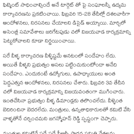
ఫిట్మెంట్ సాధించాల్సిందే అనే టార్గెట్ తో పై సంఘాలన్నీ ఉద్యమ
కార్యాచరణను ప్రకటించాయి. ఫిబ్రవరి 15-28 తేదీల్లో దశలవారీగా
ఆందోళనలు, నిరసనలు చేయాలని డిసైడ్ అయ్యాయి. మార్చిలో
అసెంబ్లీ సమావేశాలు జరిగేటపుడు చలో విజయవాడ కార్యక్రమాన్ని
పెట్టుకోవాలని కూడా నిర్ణయించాయి.
సరే వీళ్ళ కార్యాచరణ వీళ్ళిష్టమే అనటంలో సందేహం లేదు.
అయితే వీళ్ళని ప్రభుత్వం అసలు పట్టించుకుంటోందా అనేది
సందేహం. ఎందుకంటే ఉద్యోగులు, ఉపాధ్యాయులు అంత
పెద్దఎత్తున ఆందోళనలు, నిరసనలు చేశారు. ఫిబ్రవరి 3వ తేదీన
చలో విజయవాడ కార్యక్రమాన్ని విజయవంతంగా ముగించారు.
ఇంతచేసినా ప్రభుత్వం వీళ్ళ డిమాండ్లకు తలొంచలేదు. వీళ్ళెంత
బెదిరించినా బెదరలేదు. మంత్రులు, ఉన్నతాధికారులతో కమిటి వేసి
వాళ్ళతోనే చర్చించమని జగన్మోహన్ రెడ్డి స్పష్టంగా చెప్పారు.