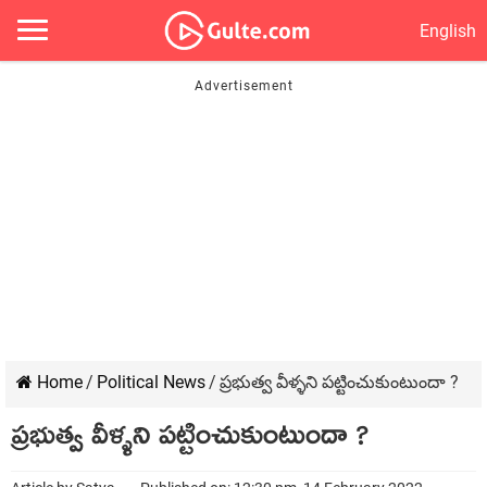
English
Home
/
Political News
/
ప్రభుత్వ వీళ్ళని పట్టించుకుంటుందా ?
ప్రభుత్వ వీళ్ళని పట్టించుకుంటుందా ?