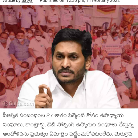
Article by
Satya
Published on: 12:30 pm, 14 February 2022
పీఆర్సీకి సంబంధించి 27 శాతం ఫిట్మెంట్ కోసం ఉపాధ్యాయ
సంఘాలు, కాంట్రాక్టు, ఔట్ సోర్సింగ్ ఉద్యోగుల సంఘాలు చేస్తున్న
ఆందోళనను ప్రభుత్వం ఏమాత్రం పట్టించుకోవటంలేదు. మెరుగైన