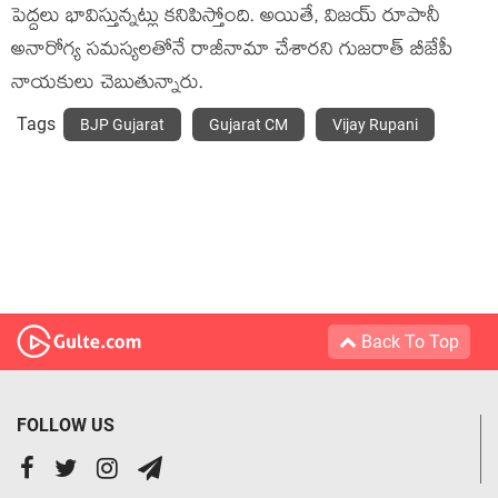
పెద్దలు భావిస్తున్నట్లు కనిపిస్తోంది. అయితే, విజ‌య్ రూపానీ
అనారోగ్య స‌మ‌స్యల‌తోనే రాజీనామా చేశారని గుజరాత్ బీజేపీ
నాయకులు చెబుతున్నారు.
Tags
BJP Gujarat
Gujarat CM
Vijay Rupani
Back To Top
FOLLOW US