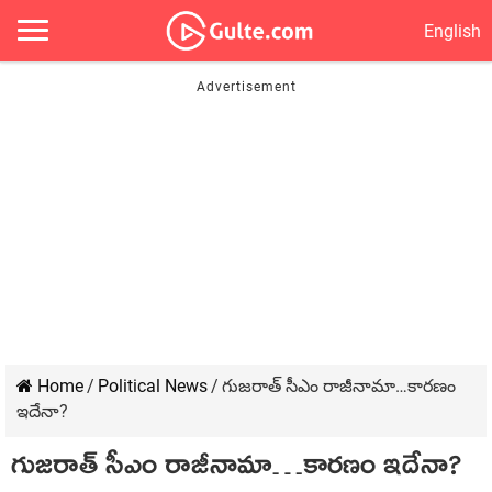
English
Home
/
Political News
/
గుజరాత్ సీఎం రాజీనామా…కారణం
ఇదేనా?
గుజరాత్ సీఎం రాజీనామా…కారణం ఇదేనా?