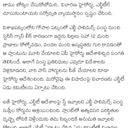
తాము జోక్యం చేసుకోబోమ‌ని.. విచార‌ణ హైకోర్టు, ఎన్జీటీలే
చూసుకుంటాయ‌ని స‌ర్వోన్న‌త న్యాయ‌స్థానం స్ప‌ష్టం చేసింది.
విశాఖ‌ప‌ట్నంలోని గోపాల ప‌ట్నంలో ఎల్జీ పాలిమ‌ర్స్ సంస్థ నుంచి
స్టెరీన్ గ్యాస్ లీక్ కార‌ణంగా ఇద్ద‌రు పిల్ల‌లు స‌హా 12 మంది
ప్రాణాలు కోల్పోవ‌డం, వంద‌ల మంది అస్వ‌స్థ‌త‌కు గురి కావ‌డంతో
ఆ ప్లాంటును మూసి వేయాల‌ని ఏపీ హైకోర్టు ఆదేశాలిచ్చిన సంగ‌తి
తెలిసిందే. అలాగే సంస్థ ప్ర‌తినిధులు ఎవ్వ‌రూ విదేశాల‌కు
వెళ్ల‌కూడ‌ద‌ని, వారి పాస్ పోర్టుల‌ను సీజ్ చేయాల‌ని కూడా
హైకోర్టు ఆదేశించింది. మ‌రోవైపు ఈ విషాదంపై విచార‌ణ‌కు ఎన్జీటీ
ఏడు క‌మిటీల‌ను ఏర్పాటు చేసింది.
ఐతే హైకోర్టు, ఎన్జీటీ ఆదేశాల‌పై స్టే ఇవ్వాల‌ని ఎల్జీ పాలిమర్స్ సంస్థ
సుప్రీం కోర్టును ఆశ్ర‌యించింది. ప్లాంట్‌లో అత్య‌వ‌స‌ర ప‌రిస్థితుల
దృష్ట్యా లోనికి వెళ్లేందుకు త‌మ సిబ్బందికి అనుమతి ఇవ్వాల‌ని