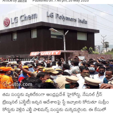
Article by
Satya
Published on: 7:46 pm, 26 May 2020
త‌మ సంస్థ‌కు వ్య‌తిరేకంగా ఆంధ్ర‌ప్ర‌దేశ్ హైకోర్టు, నేష‌న‌ల్ గ్రీన్
ట్రిబ్యున‌ల్ (ఎన్జీటీ) ఇచ్చిన ఆదేశాల‌పై స్టే ఇవ్వాల‌ని కోరుతూ సుప్రీం
కోర్టుకు వెళ్లిన ఎల్జీ పాలిమ‌ర్స్ సంస్థకు చుక్కెదురైంది. ఈ కేసులో