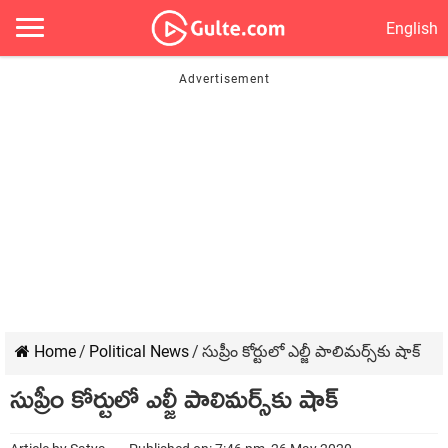
English
Home
/
Political News
/
సుప్రీం కోర్టులో ఎల్జీ పాలిమ‌ర్స్‌కు షాక్‌
సుప్రీం కోర్టులో ఎల్జీ పాలిమ‌ర్స్‌కు షాక్‌