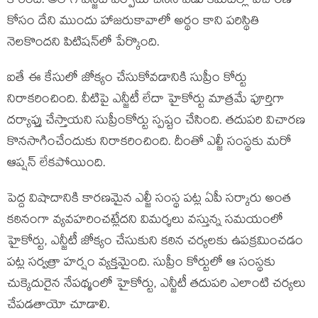
కోరింది. అలాగే ఎన్జీటీ ఏర్పాటు చేసిన ఏడు క‌మిటీల్లో విచార‌ణ
కోసం దేని ముందు హాజరుకావాలో అర్థం కాని పరిస్థితి
నెలకొందని పిటిషన్‌లో పేర్కొంది.
ఐతే ఈ కేసులో జోక్యం చేసుకోవ‌డానికి సుప్రీం కోర్టు
నిరాక‌రించింది. వీటిపై ఎన్జీటీ లేదా హైకోర్టు మాత్ర‌మే పూర్తిగా
దర్యాప్తు చేస్తాయని సుప్రీంకోర్టు స్పష్టం చేసింది. తదుపరి విచారణ
కొనసాగించేందుకు నిరాకరించింది. దీంతో ఎల్జీ సంస్థకు మ‌రో
ఆప్ష‌న్ లేక‌పోయింది.
పెద్ద విషాదానికి కార‌ణ‌మైన ఎల్జీ సంస్థ ప‌ట్ల ఏపీ స‌ర్కారు అంత
క‌ఠినంగా వ్య‌వ‌హ‌రించ‌ట్లేద‌ని విమ‌ర్శ‌లు వ‌స్తున్న స‌మ‌యంలో
హైకోర్టు, ఎన్జీటీ జోక్యం చేసుకుని క‌ఠిన చ‌ర్య‌ల‌కు ఉప‌క్ర‌మించ‌డం
ప‌ట్ల స‌ర్వ‌త్రా హ‌ర్షం వ్య‌క్త‌మైంది. సుప్రీం కోర్టులో ఆ సంస్థ‌కు
చుక్కెదురైన నేప‌థ్మంలో హైకోర్టు, ఎన్జీటీ త‌దుప‌రి ఎలాంటి చ‌ర్య‌లు
చేప‌డ‌తాయో చూడాలి.