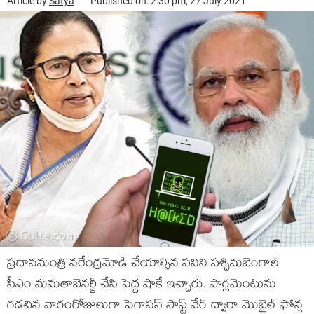
Article by
Satya
Published on: 2:30 pm, 27 July 2021
ప్రధానమంత్రి నరేంద్రమోడి చేయాల్సిన పనిని పశ్చిమబెంగాల్
సీఎం మమతాబెనర్జీ చేసి పెద్ద షాకే ఇచ్చారు. పార్లమెంటును
గడచిన వారంరోజులుగా పెగాసస్ సాఫ్ట్ వేర్ ద్వారా మొబైల్ ఫోన్ల