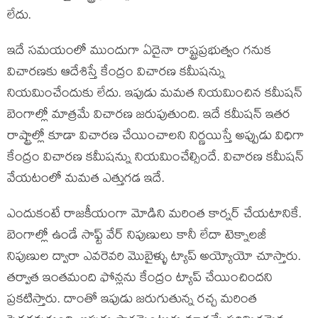
లేదు.
ఇదే సమయంలో ముందుగా ఏదైనా రాష్ట్రప్రభుత్వం గనుక
విచారణకు ఆదేశిస్తే కేంద్రం విచారణ కమీషన్ను
నియమించేందుకు లేదు. ఇపుడు మమత నియమించిన కమీషన్
బెంగాల్లో మాత్రమే విచారణ జరుపుతుంది. ఇదే కమీషన్ ఇతర
రాష్ట్రాల్లో కూడా విచారణ చేయించాలని నిర్ణయిస్తే అప్పుడు విధిగా
కేంద్రం విచారణ కమీషన్ను నియమించేల్సిందే. విచారణ కమీషన్
వేయటంలో మమత ఎత్తుగడ ఇదే.
ఎందుకంటే రాజకీయంగా మోడిని మరింత కార్నర్ చేయటానికే.
బెంగాల్లో ఉండే సాఫ్ట్ వేర్ నిపుణులు కానీ లేదా టెక్నాలజీ
నిపుణుల ద్వారా ఎవరెవరి మొబైళ్ళు ట్యాప్ అయ్యోయో చూస్తారు.
తర్వాత ఇంతమంది ఫోన్లను కేంద్రం ట్యాప్ చేయించిందని
ప్రకటిస్తారు. దాంతో ఇపుడు జరుగుతున్న రచ్చ మరింత