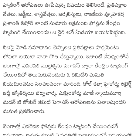
హ్యాకింగ్ ఆరోపణలు ఊపేస్తున్న విషయం తెలిసిందే. ప్రతిపక్షాల
నేతలు, జడ్జీలు, శాస్త్రవేత్తలు, జర్నలిస్టులు, రాజకీయ వ్యూహకర్త
ప్రశాంత్ కిషోర్ లాంటి సుమారు లక్షమంది ఫోన్లను కేంద్రం
ట్యాపింగ్ చేయించిందని ది వైర్ అనే మీడియా బయటపెట్టింది.
దీనిపై మోడి సమాధానం చెప్పాలని ప్రతిపక్షాలు పార్లమెంటు
లోపలా బయటా నానా గోల చేస్తున్నాయి. ఇలాంటి నేపధ్యంలోనే
బెంగాల్లో ఎవరెవరి మొబైళ్ళను పెగాసస్ ద్వారా కేంద్రం ట్యాపింగ్
చేయించిదో తెలుసుకునేందుకు ఓ కమిటిని మమత
నియమించటం సంచలనంగా మారింది. కోల్ కత్తా హైకోర్టు రిటైర్డ్
జడ్జి జ్యోతిర్మయి భట్టాచార్య, సుప్రింకోర్టు మాజీ న్యాయమూర్తి
మదన్ బీ లోకుర్ కమిటి పెగాసస్ ఆరోపణలను విచారిస్తుందని
మమత ప్రకటించారు.
బెంగాల్లో ఎవరెవరి ఫోన్లను కేంద్రం ట్యాపింగ్ చేయించదనే