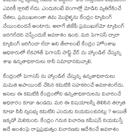
విషయాన్ని ద్విసభ్య కమిటి ఏ పద్దతిలో విచారిస్తుందనే విషయంలో
ఎవరికీ క్లారిటి లేదు. ఎందుకంటే బెంగాల్లో మోడిని వ్యతిరేకించే
నేతలు, ప్రముఖులంతా తమ మొబైళ్ళను కేంద్రం ట్యాపింగ్
చేయించిందనే అంటారు. అలాగే బీజేపీ ప్రముఖులేమో ట్యాపింగ్
జరగలేదని చెప్పేందుకే అవకాశం ఉంది. మరి పెగాసస్ ద్వారా
ట్యాపింగ్ జరిగిందా లేదా అని తేలాలంటే కేంద్రం హోంశాఖ
ఆధికారులో లేకపోతే పెగాసస్ సాఫ్ట్ వేర్ ను హ్యాండిల్ చేస్తున్న
శాఖ ఉన్నతాధికారులు కానీ సమాధానమివ్వాలి.
కేంద్రంలో పెగాసస్ ను హ్యాండిల్ చేస్తున్న ఉన్నతాధికారులు
మమత అపాయింట్ చేసిన కమిటికి సహకరించే అవకాశంలేదు.
అసలు ఈ కమిటికి కేంద్రంలోని ఉన్నతాధికారులను విచారించే
అధికారం కూడా ఉండదు. మరి ఈ విషయాలన్నీ తెలిసిన తర్వాత
కూడా దీదీ ద్విసభ్య కమిటిని ఎందుకు నియమించినట్లు ? అయితే
ఇక్కడో మెలికుంది. కేంద్రం గనుక విచారణ కమీషన్ నియమిస్తే
అదే అంశంపై రాష్ట్రప్రభుత్వం విచారణకు ఆదేశించే అవకాశం