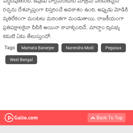
పెద్దదవుతుంది. ఇపుడు పార్లమెంటుకు మాత్రమే పరిమితమైన
రచ్చను దేశవ్యాప్తంగా విస్తరించే అవకాశం ఉంది. అప్పుడు మోడికి
వ్యతిరేకంగా మంటలు మరింతగా మండుతాయి. రాజకీయంగా
ప్రతిపక్షాలకైనా దీదీకి అయినా కావాల్సిందిదే. చూద్దాం ద్విసభ్య
కమిటి ఏమి తేలుస్తుందో.
Tags
Mamata Banerjee
Narendra Modi
Pegasus
West Bengal
Back To Top