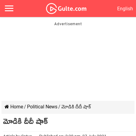
English
Home
/
Political News
/
మోడికి దీదీ షాక్
మోడికి దీదీ షాక్