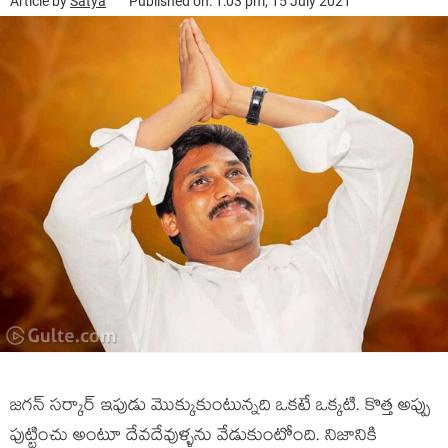
Article by
Satya
Published on: 1:03 pm, 15 July 2021
జగన్ సర్కార్ ఇపుడు మొక్కుకుంటున్నది ఒకటే ఒక్కటి. కొత్త అప్పు
పుట్టించు అంటూ దేవదేవుళ్ళను వేడుకుంటోంది. నిజానికి