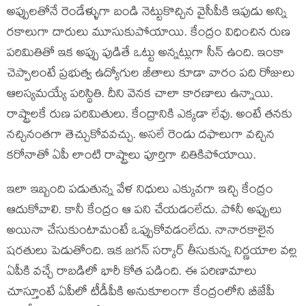
అప్పులతోనే రెండేళ్ళుగా బండి నెట్టుకొచ్చిన వైసీపీకి ఇపుడు అన్ని
రకాలుగా దారులు మూసుకుపోయాయి. కేంద్రం విధించిన రుణ
పరిమితితో ఇక అప్పు పుడితే ఒట్టు అన్నట్లుగా సీన్ ఉంది. ఇంకా
చెప్పాలంటే ప్ర‌భుత్వ ఉద్యోగుల జీతాలు కూడా వారం ప‌ది రోజులు
ఆల‌స్య‌మ‌య్యే ప‌రిస్థితి. దీని వెనక చాలా కారణాలు ఉన్నాయి.
రాష్ట్రాలకే రుణ పరిమితులు. కేంద్రానికి ఎక్కడా లేవు. అంటే తనకు
నచ్చినంతగా తెచ్చుకోవవచ్చు. అసలే రెండు దఫాలుగా వచ్చిన
కరోనాతో ఏపీ లాంటి రాష్ట్రాలు పూర్తిగా చితికిపోయాయి.
ఇలా ఇబ్బంది పడుతున్న వేళ నిధులు ఎక్కువగా ఇచ్చి కేంద్రం
ఆదుకోవాలి. కానీ కేంద్రం ఆ పని చేయడంలేదు. పోనీ అప్పులు
అయినా చేసుకుంటామంటే ఒప్పుకోవడంలేదు. నానారకాలైన
షరతులు పెడుతోంది. ఇక జ‌గ‌న్ స‌ర్కార్ తీసుకున్న నిర్ణ‌యాల వ‌ల్ల
ఏపీకి వ‌చ్చే రాబ‌డిలో భారీ కోత ప‌డింది. ఈ పరిణామాలు
చూస్తూంటే ఏపీలో టీడీపీకి అనుకూలంగా కేంద్రంలోని బీజేపీ