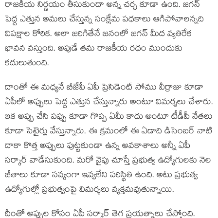
రాజకీయ నిర్ణయం తీసుకుందా అన్న చర్చ కూడా ఉంది. జగన్
పెద్ద ఎత్తున అమలు చేస్తున్న సంక్షేమ పధకాలు ఆగిపోవాలన్నది
విపక్షాల కోరిక. అలా జరిగితేనే జనంలో జగన్ మీద వ్యతిరేక
భావన వస్తుంది. అపుడే తమ రాజకీయ రధం ముందుకు
కదులుతుంది.
దాంతో ఈ మధ్యనే బీజేపీ ఏపీ ప్రెసిడెంట్ సోము వీర్రాజు కూడా
ఏపీలో అప్పులు పెద్ద ఎత్తున చేస్తున్నారు అంటూ విమర్శలు చేశారు.
ఇక అప్పు చేసి పప్పు కూడా గొప్ప ఏమీ కాదు అంటూ టీడీపీ నేతలు
కూడా సెటైర్లు వేస్తున్నారు. ఈ క్రమంలో ఈ ఏడాది డిసెంబర్ నాటి
దాకా కొత్త అప్పులు పుట్టకుండా ఉన్న అవకాశాలు అన్నీ ఏపీ
సర్కార్ వాడేసుకుంది. మరో వైపు చూస్తే ప్రభుత్వ ఉద్యోగులకు నెల
జీతాలు కూడా సవ్యంగా ఇవ్వలేని పరిస్థితి ఉంది. అటు ప్ర‌భుత్వ
ఉద్యోగుల్లో ప్ర‌భుత్వంపై విమ‌ర్శ‌లు వ్య‌క్త‌మ‌వుతున్నాయి.
దీంతో అప్పుల కోసం ఏపీ సర్కార్ తెగ ప్రయత్నాలు చేస్తోంది.