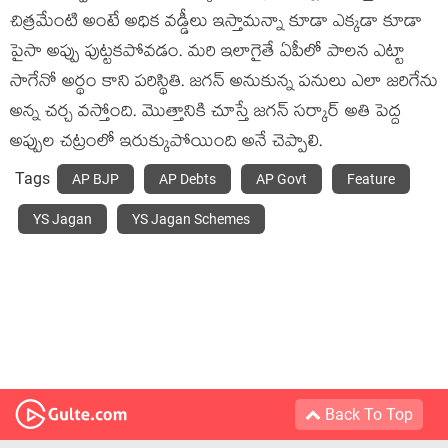
చిత్రమేంటి అంటే అధిక వడ్డీలు ఇస్తామన్నా కూడా ఎక్కడా కూడా
పైసా అప్పు పుట్టకపోవడం. మరి ఇలాగైతే ఏపీలో పాలన ఎట్టా
సాగేనో అర్థం కాని ప‌రిస్థితి. జగన్ అనుకున్న పనులు ఎలా జరిగేను
అన్న చర్చ వస్తోంది. మొత్తానికి చూస్తే జగన్ సర్కార్ అతి పెద్ద
అప్పుల‌ చట్రంలో ఇరుక్కుపోయింది అనే చెప్పాలి.
Tags
AP BJP
AP Debts
AP Govt
Feature
YS Jagan
YS Jagan Schemes
Back To Top