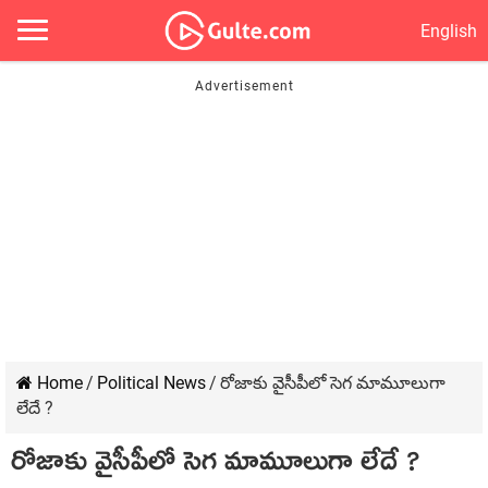
English
Home
/
Political News
/
రోజాకు వైసీపీలో సెగ మామూలుగా
లేదే ?
రోజాకు వైసీపీలో సెగ మామూలుగా లేదే ?