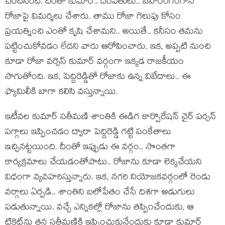
చేర‌దీసింది. దీంతో కుమార్‌.. దంప‌తులు.. బ‌హిరంగంగానే
రోజాపై విమ‌ర్శ‌లు చేశారు. తాము రోజా గెలుపు కోసం
ప్ర‌య‌త్నించి ఎంతో కృషి చేశామ‌ని.. అయితే.. క‌నీసం త‌మ‌ను
ప‌ట్టించుకోవ‌డం లేద‌ని వారు ఆరోపించారు. ఇక‌, అప్ప‌టి నుంచి
కూడా రోజా వ‌ర్సెస్ కుమార్ వ‌ర్గంగా ఇక్క‌డ రాజ‌కీయం
సాగుతోంది. ఇక‌, పెద్దిరెడ్డితో రోజాకు ఉన్న విబేదాలు.. ఈ
ఫ్యామిలీకి బాగా క‌లిసి వ‌స్తున్నాయి.
ఇటీవ‌ల కుమార్ స‌తీమ‌ణి శాంతికి ఈడిగ కార్పొరేష‌న్ చైర్ ప‌ర్స‌న్
ప‌గ్గాలు ఇప్పించ‌డం ద్వారా పెద్దిరెడ్డి గ‌ట్టి సంకేతాలు
ఇచ్చిన‌ట్టయింది. దీంతో ఇప్పుడు ఈ వ‌ర్గం.. సొంత‌గా
కార్య‌క్ర‌మాలు చేయ‌డంతోపాటు.. రోజాను కూడా లెక్క‌చేయ‌ని
విధంగా వ్య‌వ‌హ‌రిస్తున్నారు. ఇక‌, న‌గ‌రి నియోజ‌క‌వ‌ర్గంలో రెండు
వ‌ర్గాలు ఏర్ప‌డి.. శాంతిని బ‌లోపేతం చేసే దిశ‌గా అడుగులు
ప‌డుతున్నాయి. వ‌చ్చే ఎన్నిక‌ల్లో రోజాను త‌ప్పించేందుకు, ఆ
టికెట్‌ను త‌న స‌తీమ‌ణికి ఇప్పించుకునేందుకు కూడా కుమార్