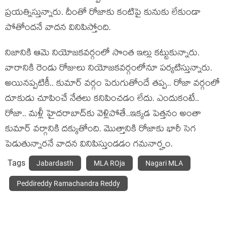
ప్ర‌య‌త్నిస్తున్నారు. దీంతో రోజాకు కంటిపై కునుకు లేకుండా
పోతోంద‌నే వాద‌న వినిపిస్తోంది.
నిజానికి ఆమె నియోజ‌క‌వ‌ర్గంలో సొంత ఇల్లు క‌ట్టుకున్నారు.
వారానికి రెండు రోజులు నియోజ‌క‌వ‌ర్గంలోనూ ప‌ర్య‌టిస్తున్నారు.
అయిన‌ప్ప‌టికీ.. కుమార్ వ‌ర్గం పెరుగుతోందే త‌ప్ప‌.. రోజా వ‌ర్గంలో
దూకుడు చూపించే నేత‌లు క‌నిపించ‌డం లేదు. ఎందుకంటే..
రోజా.. మ‌ళ్లీ హైద‌రాబాద్‌కు వెళ్లిపోతే..ఇక్క‌డ పెత్త‌నం అంతా
కుమార్ వ‌ర్గానికి ద‌క్కుతోంది. మొత్తానికి రోజాకు భారీ సెగ
పెడుతున్నార‌నే వాద‌న వినిపిస్తుండ‌డం గ‌మ‌నార్హం.
Tags
Jabardasth
MLA ROja
Nagari MLA
Peddireddy Ramachandra Reddy