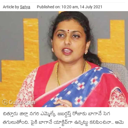
Article by
Satya
Published on: 10:20 am, 14 July 2021
చిత్తూరు జిల్లా న‌గ‌రి ఎమ్మెల్యే, జ‌బ‌ర్దస్త్ రోజాకు బాగానే సెగ
త‌గులుతోంది. పైకి బాగానే యాక్టివ్‌గా ఉన్న‌ట్టు క‌నిపించినా.. ఆమె