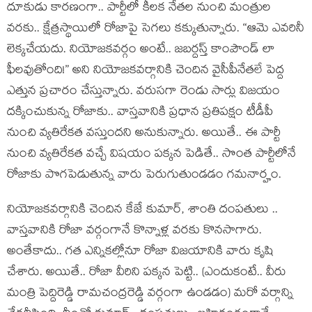
దూకుడు కార‌ణంగా.. పార్టీలో కీల‌క నేత‌ల నుంచి మంత్రుల
వ‌ర‌కు.. క్షేత్ర‌స్థాయిలో రోజాపై సెగ‌లు క‌క్కుతున్నారు. “ఆమె ఎవ‌రినీ
లెక్క‌చేయ‌దు. నియోజ‌క‌వ‌ర్గం అంటే.. జ‌బ‌ర్ద‌స్త్ కాంపౌండ్ లా
ఫీల‌వుతోంది!” అని నియోజ‌క‌వ‌ర్గానికి చెందిన వైసీపీనేత‌లే పెద్ద
ఎత్తున ప్ర‌చారం చేస్తున్నారు. వ‌రుస‌గా రెండు సార్లు విజ‌యం
ద‌క్కించుకున్న రోజాకు.. వాస్త‌వానికి ప్ర‌ధాన ప్ర‌తిప‌క్షం టీడీపీ
నుంచి వ్య‌తిరేక‌త వ‌స్తుంద‌ని అనుకున్నారు. అయితే.. ఈ పార్టీ
నుంచి వ్య‌తిరేక‌త వ‌చ్చే విష‌యం ప‌క్క‌న పెడితే.. సొంత పార్టీలోనే
రోజాకు పొగ‌పెడుతున్న వారు పెరుగుతుండ‌డం గ‌మ‌నార్హం.
నియోజ‌క‌వ‌ర్గానికి చెందిన కేజే కుమార్‌, శాంతి దంప‌తులు ..
వాస్త‌వానికి రోజా వ‌ర్గంగానే కొన్నాళ్ల వ‌ర‌కు కొన‌సాగారు.
అంతేకాదు.. గ‌త ఎన్నిక‌ల్లోనూ రోజా విజ‌యానికి వారు కృషి
చేశారు. అయితే.. రోజా వీరిని ప‌క్క‌న పెట్టి.. (ఎందుకంటే.. వీరు
మంత్రి పెద్దిరెడ్డి రామ‌చంద్ర‌రెడ్డి వ‌ర్గంగా ఉండ‌డం) మ‌రో వ‌ర్గాన్ని