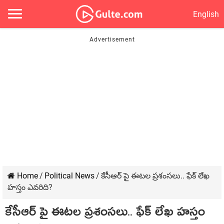
English
Home
/
Political News
/
కేసీఆర్ పై ఈటల ప్రశంసలు.. ఫేక్ లేఖ
హస్తం ఎవరిది?
కేసీఆర్ పై ఈటల ప్రశంసలు.. ఫేక్ లేఖ హస్తం