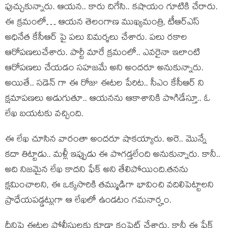
పుచ్చుకున్నారు. ఆయన.. కారు దిగేసి.. కషాయం గూటికి చేరారు.
ఈ క్రమంలో… ఆయన తెలంగాణ ముఖ్యమంత్రి, టీఆర్ఎస్
అధినేత కేసీఆర్ పై పలు విమర్శలు చేశారు. పలు రకాల
ఆరోపణలుచేశారు. పార్టీ మారే క్రమంలో.. ఎవరైనా ఇలాంటి
ఆరోపణలు చేయడం సహజమే అని అందరూ అనుకున్నారు.
అయితే.. సడెన్ గా ఈ రోజు ఈటల పేరిట.. సీఎం కేసీఆర్ ని
క్షమాపణలు అడుగుతూ.. ఆయనను ఆకాశానికి పొగిడేస్తూ.. ఓ
లేఖ బయటకు వచ్చింది.
ఈ లేఖ చూసిన వారంతా అందరూ షాకయ్యారు. అరె.. మొన్నే
కదా తిట్టాడు.. మళ్లీ ఇప్పుడు ఈ పొగడ్తలేంది అనుకున్నారు. కానీ..
అది నిజమైన లేఖ కాదని ఫేక్ అని తేలిపోయింది.త‌న‌ను
క్ష‌మించాల‌ని, ఈ ఒక్క‌సారికి త‌మ్ముడిగా భావించి వ‌దిలిపెట్టాల‌ని
ప్రాధేయ‌ప‌డ్డ‌ట్లుగా ఆ లేఖలో ఉండటం గమనార్హం.
దీనిపై ఈట‌ల పోలీసుల‌కు కూడా కంప్లైట్ చేశారు. కానీ ఈ ఫేక్