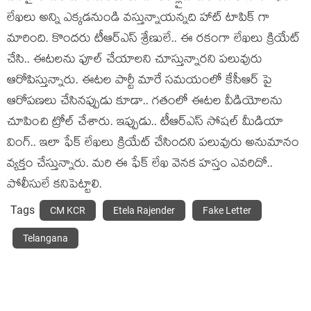
లేఖ‌లు అన్ని ఎక్క‌డ‌నుండి వ‌స్తున్నాయ‌న్న‌ది హాట్ టాపిక్ గా
మారింది. కొందరు టీఆర్ఎస్ శ్రేణులే.. ఈ రకంగా లేఖలు క్రియేట్
చేసి.. ఈటలను ఫూల్ చేయాలని చూస్తున్నారని పలువురు
ఆరోపిస్తున్నారు. ఈటల పార్టీ మారే సమయంలో కేసీఆర్ పై
ఆరోపణలు చేసినప్పుడు కూడా.. గతంలో ఈటల వీడియోలను
చూపించి ట్రోల్ చేశారు. ఇప్పుడు.. టీఆర్ఎస్ సోషల్ మీడియా
వింగ్.. ఇలా ఫేక్ లేఖలు క్రియేట్ చేసిందని పలువురు అనుమానం
వ్యక్తం చేస్తున్నారు. మరి ఈ ఫేక్ లేఖ వెనక హస్తం ఎవరిదో..
పోలీసులే కనిపెట్టాలి.
Tags
CM KCR
Etela Rajender
Fake Letter
Telangana