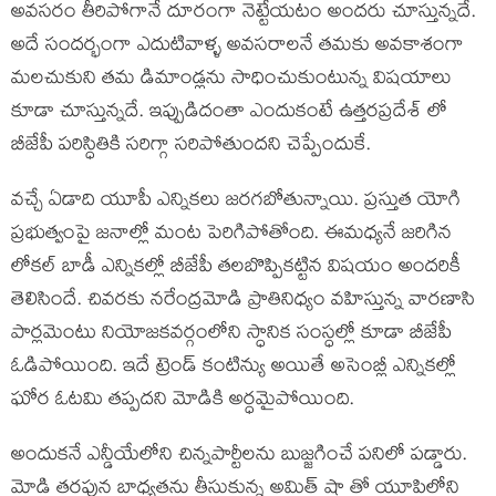
అవసరం తీరిపోగానే దూరంగా నెట్టేయటం అందరు చూస్తున్నదే.
అదే సందర్భంగా ఎదుటివాళ్ళ అవసరాలనే తమకు అవకాశంగా
మలచుకుని తమ డిమాండ్లను సాధించుకుంటున్న విషయాలు
కూడా చూస్తున్నదే. ఇప్పుడిదంతా ఎందుకంటే ఉత్తరప్రదేశ్ లో
బీజేపీ పరిస్ధితికి సరిగ్గా సరిపోతుందని చెప్పేందుకే.
వచ్చే ఏడాది యూపీ ఎన్నికలు జరగబోతున్నాయి. ప్రస్తుత యోగి
ప్రభుత్వంపై జనాల్లో మంట పెరిగిపోతోంది. ఈమధ్యనే జరిగిన
లోకల్ బాడీ ఎన్నికల్లో బీజేపీ తలబొప్పికట్టిన విషయం అందరికీ
తెలిసిందే. చివరకు నరేంద్రమోడి ప్రాతినిధ్యం వహిస్తున్న వారణాసి
పార్లమెంటు నియోజకవర్గంలోని స్ధానిక సంస్ధల్లో కూడా బీజేపీ
ఓడిపోయింది. ఇదే ట్రెండ్ కంటిన్యు అయితే అసెంబ్లీ ఎన్నికల్లో
ఘోర ఓటమి తప్పదని మోడికి అర్ధమైపోయింది.
అందుకనే ఎన్డీయేలోని చిన్నపార్టీలను బుజ్జగించే పనిలో పడ్డారు.
మోడి తరపున బాధ్యతను తీసుకున్న అమిత్ షా తో యూపిలోని