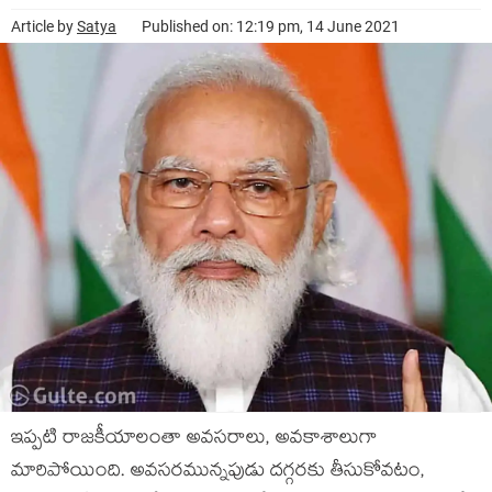
Article by
Satya
Published on: 12:19 pm, 14 June 2021
ఇప్పటి రాజకీయాలంతా అవసరాలు, అవకాశాలుగా
మారిపోయింది. అవసరమున్నపుడు దగ్గరకు తీసుకోవటం,