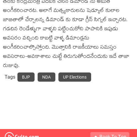
తనకు కేంద్రమంత్రి పదవికి చేసిన డిమాండ్ ను అమిత్
అంగీకరించారట. అలాగే మత్స్యకారులను షెడ్యూల్ కులాల
జాబితాలో చేర్చాలన్న డిమాండ్ కు కూడా గ్రీన్ సిగ్నల్ ఇచ్చారట.
గడచిన రెండేళ్ళుగా వాళ్ళని పట్టించుకోని పాపానికి ఇపుడు
అవసరం వచ్చింది కాబట్టి వాళ్ళ డిమాండ్లను
అంగీకరించాల్సొస్తోంది. మొత్తానికి రాజకీయాలు సమస్తం
అవసరాలు-అవకాశాలు చుట్టే తిరుగుతోందనేందుకు ఇదే తాజా
రుజువు.
Tags
BJP
NDA
UP Elections
Back To Top