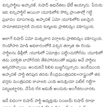
చిన్నపార్టీలు అప్నాదళ్, నిషాద్ అధినేతలు భేటీ అయ్యారు. పేరుకు
ఇవి చిన్నపార్టీలే అయినా యూపిలోని కొన్ని ప్రాంతాల్లో గట్టి
ప్రభావం చూపగలవు. అప్నాదళ్ ఏమో యూపిలోని బలమైన
సామాజికవర్గానికి చెందిన కుర్మిలకు ప్రాతినిధ్యం వహిస్తుంది.
అలాగే నిషాద్ ఏమో మత్స్యకార వర్గాలకు ప్రాతినిధ్యం వహిస్తుంది.
రెండోసారి మోడి అధికారంలోకి వచ్చిన తర్వాత ఈ రెండు
పార్టీలను ఢిల్లీలో, యూపిలో ఏమాత్రం పట్టించుకోలేదు. యూపిలో
తమ పరిస్దితి బావోలేదని తేలిపోవటంతో ఇపుడు అవే పార్టీలు
అక్కరకొచ్చాయి. అందుకనే పిలిచి బుజ్జగిస్తున్నారు. ఇంకేముంది
అప్నాదళ్ పార్టీ తరపున తనకు కేంద్రమంత్రిపదవి+రాష్ట్రంలో తన
భర్తకు మంత్రిపదవి కావాలని ఎంపి అనుప్రియా పటేల్ గట్టిగా
పట్టుబట్టారట. చేసేది లేక అమిత్ అందుకు అంగీకరించారట.
ఇదే విధంగా నిషాద్ పార్టీ అధ్యక్షుడు సంజయ్ నిషాద్ కూడా