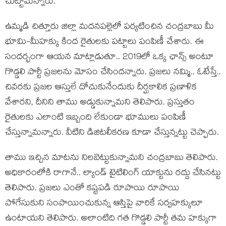
చుట్టామ‌న్నారు.
ఉమ్మ‌డి చిత్తూరు జిల్లా మ‌ద‌న‌ప‌ల్లెలో ప‌ర్య‌టించిన చంద్ర‌బాబు మీ
భూమి-మీహ‌క్కు కింద రైతుల‌కు ప‌ట్టాలు పంపిణీ చేశారు. ఈ
సంద‌ర్భంగా ఆయ‌న మాట్లాడుతూ.. 2019లో ఒక్క ఛాన్స్ అంటూ
గొడ్డ‌లి పార్టీ ప్ర‌జ‌ల‌ను మోసం చేసింద‌న్నారు. ప్ర‌జ‌లు న‌మ్మి.. ఓటేస్తే..
చివ‌ర‌కు ప్ర‌జ‌ల ఆస్తులే దోచుకునేందుకు దీర్ఘ‌కాలిక ప్ర‌ణాళిక
వేశార‌ని, దీనిని తాము అడ్డుకున్నామ‌ని తెలిపారు. ప్ర‌స్తుతం
రైతుల‌కు ఎలాంటి ఇబ్బంది లేకుండా భూములు పంపిణీ
చేస్తున్నామ‌న్నారు. వీటిని డిజిట‌లీక‌ర‌ణ కూడా చేస్తున్న‌ట్టు చెప్పారు.
తాము ఇచ్చిన మాట‌ను నిల‌బెట్టుకున్నామ‌ని చంద్ర‌బాబు తెలిపారు.
అధికారంలోకి రాగానే.. ల్యాండ్‌ టైటిలింగ్‌ యాక్టును రద్దు చేసినట్టు
తెలిపారు. ప్ర‌జ‌లు ఎంతో క‌ష్ట‌ప‌డి రూపాయి రూపాయి
పోగేసుకుని సంపాయించుకున్న ఆస్తిపై వారికే స‌ర్వ‌హ‌క్కులూ
ఉంటాయ‌ని తెలిపారు. అలాంటిది గ‌త గొడ్డ‌లి పార్టీ త‌మ హ‌క్కుగా