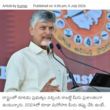
Article by
Kumar
Published on: 6:06 pm, 9 July 2026
రాష్ట్రంలో కూట‌మి ప్ర‌భుత్వం వ‌చ్చింది కాబ‌ట్టి మీరు ప్ర‌శాంతంగా
ఉంటున్నారు. 2024లో కూడా మ‌రోసారి మీరు త‌ప్పు చేసి ఉంటే..