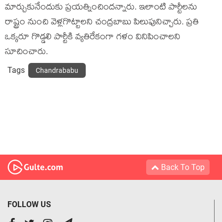
మార్చుకునేందుకు ప్ర‌య‌త్నించింద‌న్నారు. ఇలాంటి పార్టీల‌ను
రాష్ట్రం నుంచి వెళ్ల‌గొట్టాల‌ని చంద్ర‌బాబు పిలుపునిచ్చారు. ప్ర‌తి
ఒక్క‌రూ గొడ్డ‌లి పార్టీకి వ్యతిరేకంగా గ‌ళం వినిపించాల‌ని
సూచించారు.
Tags
Chandrababu
Back To Top
FOLLOW US