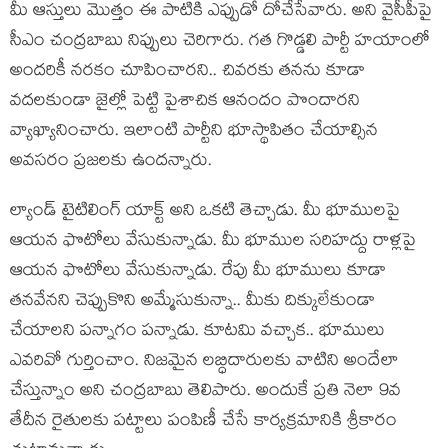
మీ ఆస్తులు మొత్తం ఈ పాటికి ఎప్పుడో దోచేసేవారు. అని వైసీపీపై
సీఎం చంద్ర‌బాబు నిప్పులు చెరిగారు. గ‌త గొడ్డ‌లి పార్టీ హ‌యాంలో
అంద‌రికీ న‌ర‌కం చూపించార‌ని.. చివ‌ర‌కు త‌న‌ను కూడా
వ‌ద‌ల‌కుండా జైల్లో పెట్టి పైశాచిక ఆనందం పొందార‌ని
వ్యాఖ్యానించారు. ఇలాంటి పార్టీని భూస్థాపితం చేయాల్సిన
అవ‌స‌రం ప్ర‌జ‌ల‌కు ఉంద‌న్నారు.
ల్యాండ్ టైటిలింగ్ యాక్ట్ అని ఒక‌టి తెచ్చాడు. మీ భూముల‌పై
ఆయ‌న ఫొటోలు వేసుకున్నాడు. మీ భూముల స‌రిహ‌ద్దు రాళ్ల‌పై
ఆయ‌న ఫొటోలు వేసుకున్నాడు. రేపు మీ భూములు కూడా
త‌న‌వేన‌ని చెప్పుకొని అమ్మేసుకున్నా.. మీకు దిక్కులేకుండా
చేయాల‌ని ప‌న్నాగం ప‌న్నాడు. కూట‌మి వ‌చ్చాక‌.. భూములు
ఎవ‌రివో గుర్తించాం. నిజ‌మైన ల‌బ్ధిదారుల‌కు వాటిని అందేలా
చేస్తున్నాం అని చంద్ర‌బాబు తెలిపారు. అందుకే ప్ర‌తి నెలా 9వ
తేదీన రైతుల‌కు ప‌ట్టాలు పంపిణీ చేసే కార్య‌క్ర‌మానికి శ్రీకారం