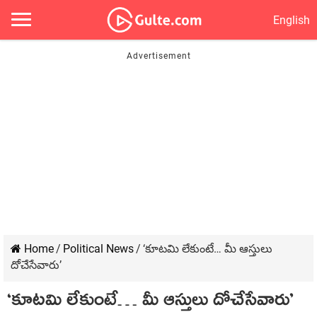
English
Home
/
Political News
/
‘కూట‌మి లేకుంటే… మీ ఆస్తులు
దోచేసేవారు’
‘కూట‌మి లేకుంటే… మీ ఆస్తులు దోచేసేవారు’