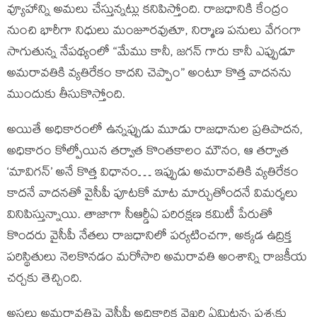
వ్యూహాన్ని అమలు చేస్తున్నట్లు కనిపిస్తోంది. రాజధానికి కేంద్రం
నుంచి భారీగా నిధులు మంజూరవుతూ, నిర్మాణ పనులు వేగంగా
సాగుతున్న నేపథ్యంలో “మేము కానీ, జగన్ గారు కానీ ఎప్పుడూ
అమరావతికి వ్యతిరేకం కాదని చెప్పాం” అంటూ కొత్త వాదనను
ముందుకు తీసుకొస్తోంది.
అయితే అధికారంలో ఉన్నప్పుడు మూడు రాజధానుల ప్రతిపాదన,
అధికారం కోల్పోయిన తర్వాత కొంతకాలం మౌనం, ఆ తర్వాత
‘మావిగన్’ అనే కొత్త విధానం… ఇప్పుడు అమరావతికి వ్యతిరేకం
కాదనే వాదనతో వైసీపీ పూటకో మాట మార్చుతోందనే విమర్శలు
వినిపిస్తున్నాయి. తాజాగా సీఆర్డీఏ పరిరక్షణ కమిటీ పేరుతో
కొందరు వైసీపీ నేతలు రాజధానిలో పర్యటించగా, అక్కడ ఉద్రిక్త
పరిస్థితులు నెలకొనడం మరోసారి అమరావతి అంశాన్ని రాజకీయ
చర్చకు తెచ్చింది.
అసలు అమరావతిపై వైసీపీ అధికారిక వైఖరి ఏమిటన్న ప్రశ్నకు