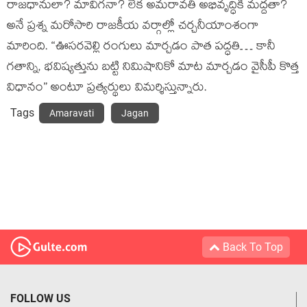
రాజధానులా? మావిగనా? లేక అమరావతి అభివృద్ధికి మద్దతా?
అనే ప్రశ్న మరోసారి రాజకీయ వర్గాల్లో చర్చనీయాంశంగా
మారింది. “ఊసరవెల్లి రంగులు మార్చడం పాత పద్ధతి… కానీ
గతాన్ని, భవిష్యత్తును బట్టి నిమిషానికో మాట మార్చడం వైసీపీ కొత్త
విధానం” అంటూ ప్రత్యర్థులు విమర్శిస్తున్నారు.
Tags
Amaravati
Jagan
Back To Top
FOLLOW US