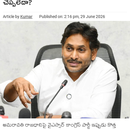
చెప్పలేదా?
Article by
Kumar
Published on: 2:16 pm, 29 June 2026
అమరావతి రాజధానిపై వైఎస్సార్ కాంగ్రెస్ పార్టీ ఇప్పుడు కొత్త