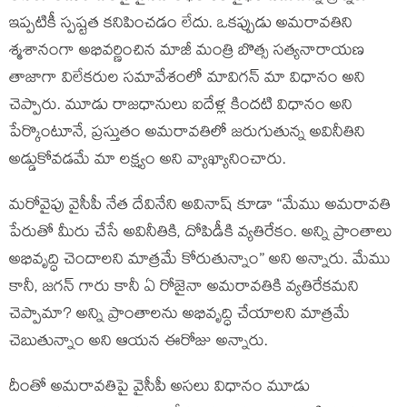
ఇప్పటికీ స్పష్టత కనిపించడం లేదు. ఒకప్పుడు అమరావతిని
శ్మశానంగా అభివర్ణించిన మాజీ మంత్రి బొత్స సత్యనారాయణ
తాజాగా విలేకరుల సమావేశంలో మావిగన్ మా విధానం అని
చెప్పారు. మూడు రాజధానులు ఐదేళ్ల కిందటి విధానం అని
పేర్కొంటూనే, ప్రస్తుతం అమరావతిలో జరుగుతున్న అవినీతిని
అడ్డుకోవడమే మా లక్ష్యం అని వ్యాఖ్యానించారు.
మరోవైపు వైసీపీ నేత దేవినేని అవినాష్ కూడా “మేము అమరావతి
పేరుతో మీరు చేసే అవినీతికి, దోపిడీకి వ్యతిరేకం. అన్ని ప్రాంతాలు
అభివృద్ధి చెందాలని మాత్రమే కోరుతున్నాం” అని అన్నారు. మేము
కానీ, జగన్ గారు కానీ ఏ రోజైనా అమరావతికి వ్యతిరేకమని
చెప్పామా? అన్ని ప్రాంతాలను అభివృద్ధి చేయాలని మాత్రమే
చెబుతున్నాం అని ఆయన ఈరోజు అన్నారు.
దీంతో అమరావతిపై వైసీపీ అసలు విధానం మూడు