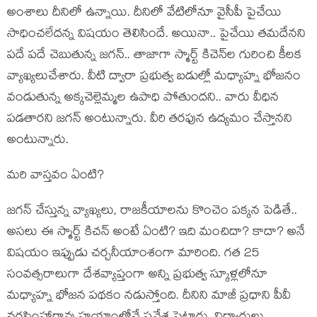
అంశాలు దీనిలో ఉన్నాయి. దీనిలో వేటిలోనూ వైసీపీ పైచేయి
సాధించ‌లేద‌న్న విష‌యం తెలిసిందే. అయినా.. పైచేయి తమ‌దేన‌ని
ప‌దే ప‌దే చెబుతున్న జ‌గ‌న్‌.. తాజాగా స్మార్ట్ కిచెన్‌ల గురించి కీల‌క
వ్యాఖ్య‌లుచేశారు. వీటి ద్వారా ప్ర‌భుత్వ బ‌డుల్లో మ‌ధ్యాహ్న భోజ‌నం
వండుతున్న అక్క‌చెల్లెమ్మ‌ల ఉపాధి పోతుంద‌ని.. వారు వీధిన
ప‌డతార‌ని జ‌గ‌న్ అంటున్నారు. వీరి త‌ర‌ఫున ఉద్య‌మం చేస్తాన‌ని
అంటున్నారు.
మ‌రి వాస్త‌వం ఏంటి?
జ‌గ‌న్ చేస్తున్న వ్యాఖ్య‌లు, రాజ‌కీయాల‌ను కొంచెం ప‌క్క‌న పెడితే..
అస‌లు ఈ స్మార్ట్ కిచ‌న్ అంటే ఏంటి? ఇది మంచిదా? కాదా? అనే
విష‌యం ఇప్పుడు చ‌ర్చ‌నీయాంశంగా మారింది. గ‌త 25
సంవ‌త్స‌రాలుగా దేశ‌వ్యాప్తంగా అన్ని ప్ర‌భుత్వ స్కూళ్ల‌లోనూ
మ‌ధ్యాహ్న భోజ‌న ప‌థ‌కం న‌డుస్తోంది. దీనిని మాజీ ప్ర‌ధాని పీవీ