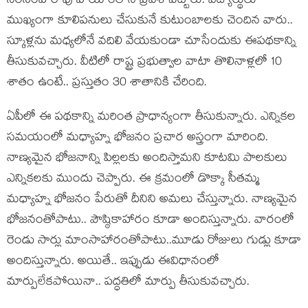
న‌ర‌సింహారావు హ‌యాంలోనే ప్ర‌వేశ పెట్టారు. విద్యార్థులు
ముఖ్యంగా కూలిప‌నులు చేసుకునే కుటుంబాల‌కు చెందిన వారు..
స్కూళ్ల‌ను మ‌ధ్య‌లోనే వ‌దిలి వేయ‌కుండా చూసేందుకు ఈప‌థ‌కాన్ని
తీసుకువ‌చ్చారు. వీటిలో రాష్ట్ర ప్ర‌భుత్వాల వాటా తొలినాళ్ల‌లో 10
శాతం ఉంటే.. ప్ర‌స్తుతం 30 శాతానికి చేరింది.
ఏపీలో ఈ ప‌థ‌కాన్ని మ‌రింత ప్రాధాన్యంగా తీసుకున్నారు. ఎన్నిక‌ల
స‌మయంలో మ‌ధ్యాహ్న భోజ‌నం ప్ర‌చార అస్త్రంగా మారింది.
నాణ్య‌మైన భోజ‌నాన్ని పిల్ల‌ల‌కు అందిస్తామ‌ని కూట‌మి పాల‌కులు
ఎన్నిక‌ల‌కు ముందు చెప్పారు. ఈ క్ర‌మంలో డొక్కా సీత‌మ్మ
మ‌ధ్యాహ్న భోజ‌నం పేరుతో దీనిని అమ‌లు చేస్తున్నారు. నాణ్య‌మైన
భోజ‌నంతోపాటు.. పౌష్ఠికాహారం కూడా అందిస్తున్నారు. వారంలో
రెండు సార్లు మాంసాహారంతోపాటు..మూడు రోజులు గుడ్లు కూడా
అందిస్తున్నారు. అయితే.. ఇప్పుడు ఈవిధానంలో
మార్పులేక‌పోయినా.. ప‌ద్ధ‌తిలో మార్పు తీసుకువ‌చ్చారు.