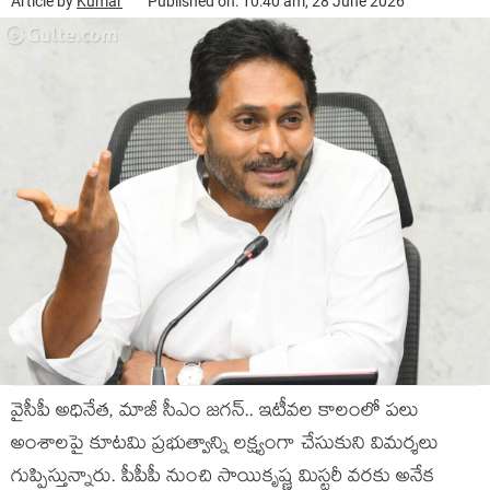
Article by
Kumar
Published on: 10:40 am, 28 June 2026
వైసీపీ అధినేత‌, మాజీ సీఎం జ‌గ‌న్‌.. ఇటీవ‌ల కాలంలో ప‌లు
అంశాల‌పై కూట‌మి ప్ర‌భుత్వాన్ని ల‌క్ష్యంగా చేసుకుని విమ‌ర్శ‌లు
గుప్పిస్తున్నారు. పీపీపీ నుంచి సాయికృష్ణ మిస్ట‌రీ వ‌ర‌కు అనేక