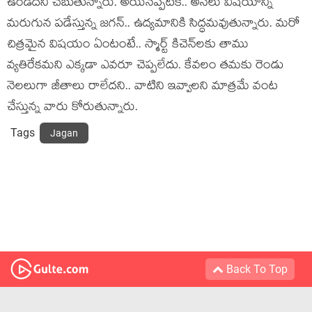
ఉండ‌ద‌ని చెబుతున్నారు. అయిన‌ప్ప‌టికీ.. అస‌లు విష‌యాన్ని
మ‌రుగున ప‌డేస్తున్న జ‌గ‌న్.. ఉద్య‌మానికి సిద్ధ‌మ‌వుతున్నారు. మ‌రో
చిత్ర‌మైన విష‌యం ఏంటంటే.. స్మార్ట్ కిచెన్‌ల‌కు తాము
వ్య‌తిరేక‌మ‌ని ఎక్క‌డా ఎవ‌రూ చెప్ప‌లేదు. కేవ‌లం త‌మకు రెండు
నెల‌లుగా జీతాలు రాలేద‌ని.. వాటిని ఇవ్వాల‌ని మాత్ర‌మే వంట
చేస్తున్న వారు కోరుతున్నారు.
Tags
Jagan
Back To Top