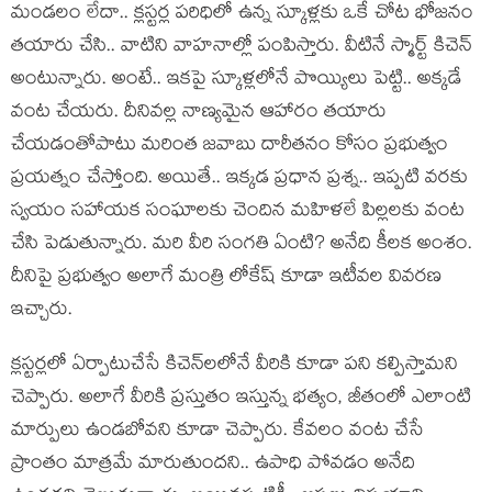
మండ‌లం లేదా.. క్ల‌స్ట‌ర్ల ప‌రిధిలో ఉన్న స్కూళ్ల‌కు ఒకే చోట భోజ‌నం
త‌యారు చేసి.. వాటిని వాహ‌నాల్లో పంపిస్తారు. వీటినే స్మార్ట్ కిచెన్
అంటున్నారు. అంటే.. ఇక‌పై స్కూళ్ల‌లోనే పొయ్యిలు పెట్టి.. అక్క‌డే
వంట చేయ‌రు. దీనివ‌ల్ల‌ నాణ్య‌మైన ఆహారం త‌యారు
చేయ‌డంతోపాటు మ‌రింత జ‌వాబు దారీత‌నం కోసం ప్ర‌భుత్వం
ప్ర‌య‌త్నం చేస్తోంది. అయితే.. ఇక్క‌డ ప్ర‌ధాన ప్ర‌శ్న‌.. ఇప్ప‌టి వ‌ర‌కు
స్వ‌యం స‌హాయ‌క సంఘాల‌కు చెందిన మ‌హిళ‌లే పిల్ల‌ల‌కు వంట
చేసి పెడుతున్నారు. మ‌రి వీరి సంగ‌తి ఏంటి? అనేది కీల‌క అంశం.
దీనిపై ప్ర‌భుత్వం అలాగే మంత్రి లోకేష్ కూడా ఇటీవ‌ల వివ‌ర‌ణ
ఇచ్చారు.
క్ల‌స్ట‌ర్ల‌లో ఏర్పాటుచేసే కిచెన్‌ల‌లోనే వీరికి కూడా ప‌ని క‌ల్పిస్తామ‌ని
చెప్పారు. అలాగే వీరికి ప్ర‌స్తుతం ఇస్తున్న భ‌త్యం, జీతంలో ఎలాంటి
మార్పులు ఉండ‌బోవ‌ని కూడా చెప్పారు. కేవ‌లం వంట చేసే
ప్రాంతం మాత్ర‌మే మారుతుంద‌ని.. ఉపాధి పోవ‌డం అనేది