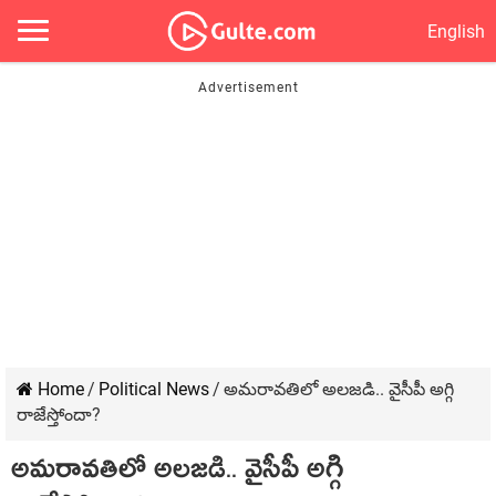
English
Home
/
Political News
/
అమరావతిలో అలజడి.. వైసీపీ అగ్గి
రాజేస్తోందా?
అమరావతిలో అలజడి.. వైసీపీ అగ్గి