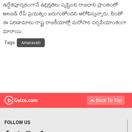
ఉద్దేశపూర్వకంగానే ఉద్రిక్తతలు సృష్టించి రాజధాని ప్రాంతంలో
అలజడి రేపే ప్రయత్నం జరుగుతోందని ఆరోపిస్తున్నారు. దీంతో
ఈ పరిణామాలు రాష్ట్ర రాజకీయాల్లో మరోసారి చర్చనీయాంశంగా
మారాయి.
Tags
Amaravati
Back To Top
FOLLOW US