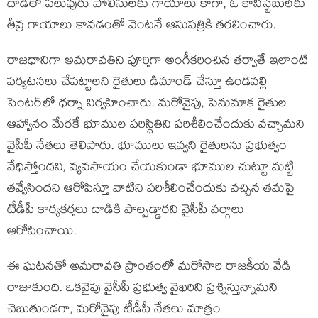
దాడిలో పలువురు పోలీసులకు గాయాలు కాగా, ఓ కానిస్టేబుల్‌కు
తీవ్ర గాయాలు కావడంతో వెంటనే ఆసుపత్రికి తరలించారు.
రాజధానిగా అమరావతిని పూర్తిగా అంగీకరించిన తర్వాతే ఇలాంటి
పర్యటనలు చేపట్టాలని రైతులు డిమాండ్ చేస్తూ ఉండవల్లి
సెంటర్‌లో ధర్నా నిర్వహించారు. మరోవైపు, పెనుమాక రైతుల
ఆహ్వానం మేరకే భూముల పరిస్థితిని పరిశీలించేందుకు వచ్చామని
వైసీపీ నేతలు తెలిపారు. భూములు ఇవ్వని రైతులను ప్రభుత్వం
వేధిస్తోందని, వ్యవసాయం చేయకుండా భూముల చుట్టూ మట్టి
తవ్వేసిందని ఆరోపిస్తూ వాటిని పరిశీలించేందుకు వచ్చిన తమపై
టీడీపీ కార్యకర్తలు దాడికి పాల్పడ్డారని వైసీపీ వర్గాలు
ఆరోపించాయి.
ఈ ఘటనతో అమరావతి ప్రాంతంలో మరోసారి రాజకీయ వేడి
రాజుకుంది. ఒకవైపు వైసీపీ ప్రభుత్వ వైఖరిని ప్రశ్నిస్తున్నామని
చెబుతుండగా, మరోవైపు టీడీపీ నేతలు మాత్రం