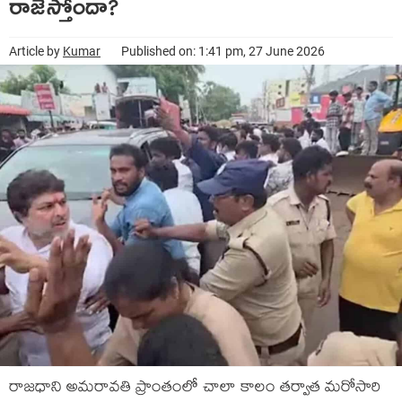
రాజేస్తోందా?
Article by
Kumar
Published on: 1:41 pm, 27 June 2026
రాజధాని అమరావతి ప్రాంతంలో చాలా కాలం తర్వాత మరోసారి