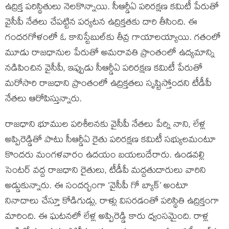
ఉద్రిక్త పరిస్థితులు నెలకొన్నాయి. సీఆర్డీఏ పరిరక్షణ కమిటీ పేరుతో
వైసీపీ నేతలు చేపట్టిన పర్యటన ఉద్రిక్తతకు దారి తీసింది. ఈ
గందరగోళంలో ఓ కానిస్టేబుల్‌కు తీవ్ర గాయాలయ్యాయి. గతంలో
మూడు రాజధానుల పేరుతో అమరావతి ప్రాంతంలో ఉద్యమాన్ని
నడిపించిన వైసీపీ, ఇప్పుడు సీఆర్డీఏ పరిరక్షణ కమిటీ పేరుతో
మరోసారి రాజధాని ప్రాంతంలో ఉద్రిక్తతలు సృష్టిస్తోందని టీడీపీ
నేతలు ఆరోపిస్తున్నారు.
రాజధాని భూముల పరిశీలనకు వైసీపీ నేతలు పేర్ని నాని, లేళ్ల
అప్పిరెడ్డితో పాటు సీఆర్డీఏ రైతు పరిరక్షణ కమిటీ సభ్యులమంటూ
కొందరు మంగళవారం ఉదయం బయలుదేరారు. ఉండవల్లి
సెంటర్ వద్ద రాజధాని రైతులు, టీడీపీ మద్దతుదారులు వారిని
అడ్డుకున్నారు. ఈ సందర్భంగా ‘వైసీపీ గో బ్యాక్’ అంటూ
నినాదాలు చేస్తూ కోడిగుడ్లు, రాళ్లు విసరడంతో పరిస్థితి ఉద్రిక్తంగా
మారింది. ఈ ఘటనలో లేళ్ల అప్పిరెడ్డి కారు ధ్వంసమైంది. రాళ్ల