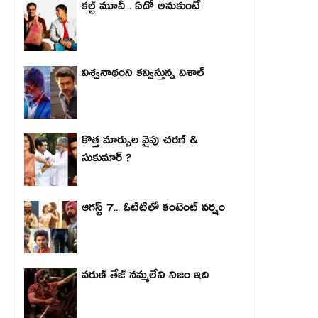
కల్ట్ మూవీ... ఏదో అనుకుంటే
విశ్వనాథంని కవ్విస్తున్న విశాల్
కొత్త మార్పుల వైపు చరణ్ &
సుకుమార్ ?
ఆగస్ట్ 7... ఓటిటిలో కంటెంట్ వర్షం
వరుణ్ తేజ్ నమ్మలేని నిజం ఇది