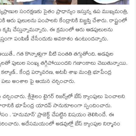
ప్రాణుల సంర‌క్ష‌ణ‌కు సైతం ప్రాధాన్యం ఇస్తున్న ఉప ముఖ్య‌మంత్రి,
కి ఆరు పులుల‌ను పంపాల‌ని కేంద్రానికి విజ్ఞ‌ప్తి చేశారు. రాష్ట్రంలో
ు కృషి చేస్తున్నామ‌న్నారు. ఈ క్ర‌మంలో ఆరు ఆడ‌పులుల‌ను
శ‌వ్యాప్తంగా పంపిణీ చేసేందుకు అవ‌కాశం ఉంటుంద‌న్నారు.
అయితే.. గ‌త కొన్నాళ్లుగా వీటి సంత‌తి త‌గ్గుతోంది. అడ‌వుల
్పుల‌తో పులుల సంఖ్య త‌గ్గిపోయింద‌ని గణాంకాలు చెబుతున్నాయి.
 క‌ల్యాణ్‌.. కేంద్ర ప‌ర్యావర‌ణ‌, అట‌వీ శాఖ మంత్రి భూపేంద్ర
ిన ప‌లు అంశాల పై ఆయ‌న చ‌ర్చించారు.
్చించారు. శ్రీశైలం టైగర్ రిజర్వ్‌లో బేస్ క్యాంపులు పెంచాలని
హకారానికి భూపేంద్ర యాదవ్ సానుకూలంగా స్పందించారు.
ం . ‘హనుమాన్’ ప్రాజెక్ట్ చేప‌ట్టిన విష‌యం తెలిసిందే. ఈ
ివ‌రించారు. అదేస‌మ‌యంలో అడ‌వుల్లో బేస్ క్యాంపుల నిర్మానం