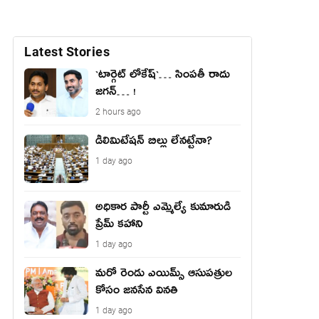
Latest Stories
`టార్గెట్ లోకేష్‌`… సింప‌తీ రాదు
జ‌గ‌న్‌… !
2 hours ago
డీలిమిటేషన్ బిల్లు లేన‌ట్టేనా?
1 day ago
అధికార పార్టీ ఎమ్మెల్యే కుమారుడి
ప్రేమ్ కహాని
1 day ago
మరో రెండు ఎయిమ్స్ ఆసుపత్రుల
కోసం జనసేన వినతి
1 day ago