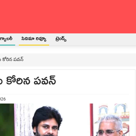
్యాలరీ
సినిమా రివ్యూ
ట్రెండ్స్
 కోరిన పవన్
ు కోరిన పవన్
026