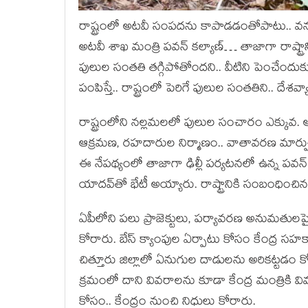
రాష్ట్రంలో అట‌వీ సంప‌ద‌ను కాపాడ‌డంతోపాటు.. వన్య‌
అట‌వీ శాఖ మంత్రి ప‌వ‌న్ క‌ల్యాణ్‌… తాజాగా రాష్ట్రాని
పులుల సంత‌తి త‌గ్గిపోతోంద‌ని.. వీటిని పెంచేందుక
పంపిస్తే.. రాష్ట్రంలో పెరిగే పులుల సంత‌తిని.. దే
రాష్ట్రంలోని న‌ల్ల‌మ‌ల‌లో పులుల సంచారం ఎక్కువ‌. 
ఆక్ర‌మ‌ణ‌, ర‌హ‌దారుల నిర్మాణం.. వాతావ‌ర‌ణ మార
ఈ నేప‌థ్యంలో తాజాగా ఢిల్లీ ప‌ర్య‌ట‌న‌లో ఉన్న ప‌వ‌న్
యాద‌వ్‌తో భేటీ అయ్యారు. రాష్ట్రానికి సంబంధించ
ఏపీలోని పలు ప్రాజెక్టులు, పర్యావరణ అనుమతులపై చర
కోరారు. బేస్ క్యాంపుల ఏర్పాటు కోసం కేంద్ర స
చిత్తూరు జిల్లాలో ఏనుగుల దాడులను అరికట్టడం కోస
క్ర‌మంలో దాని వివ‌రాల‌ను కూడా కేంద్ర మంత్రికి వ
కోసం.. కేంద్రం నుంచి నిధులు కోరారు.