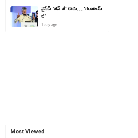
వైసీపీ ‘జెన్ జీ’ కాదు… ‘గంజాయ్
జీ’
1 day ago
Most Viewed