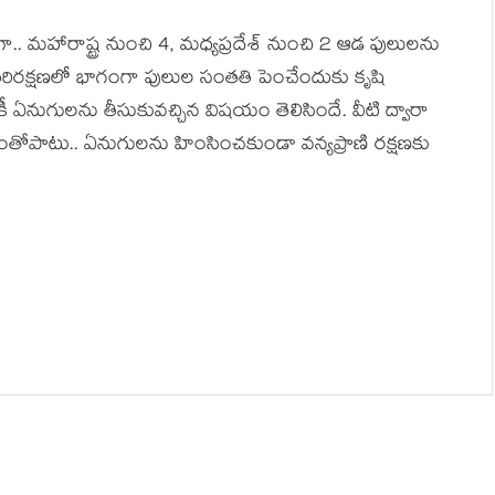
గా.. మహారాష్ట్ర నుంచి 4, మధ్యప్రదేశ్ నుంచి 2 ఆడ పులుల‌ను
ప‌రిర‌క్ష‌ణ‌లో భాగంగా పులుల సంత‌తి పెంచేందుకు కృషి
ంకీ ఏనుగుల‌ను తీసుకువ‌చ్చిన విష‌యం తెలిసిందే. వీటి ద్వారా
తోపాటు.. ఏనుగుల‌ను హింసించ‌కుండా వ‌న్య‌ప్రాణి ర‌క్ష‌ణ‌కు