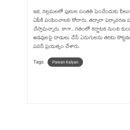
ఇక‌, న‌ల్ల‌మ‌ల‌లో పులుల సంత‌తి పెంచేందుకు వీలు
ఏపీకి పంపించాల‌ని కోరారు. త‌ద్వారా ప‌ర్యావ‌ర‌ణ 
చేస్తామ‌న్నారు. కాగా.. గ‌తంలో క‌ర్ణాట‌క నుంచి కు
అడ‌వుల‌పై దాడులు చేసే ఏనుగుల‌ను త‌రిమి కొట్ట‌డం
ప‌వ‌న్ ప్ర‌య‌త్నం చేశారు.
Tags
Pawan Kalyan