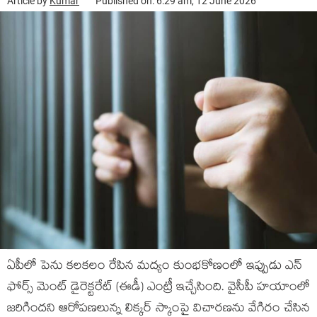
Article by
Kumar
Published on: 6:29 am, 12 June 2026
ఏపీలో పెను కలకలం రేపిన మద్యం కుంభకోణంలో ఇప్పుడు ఎన్
ఫోర్స్ మెంట్ డైరెక్టరేట్ (ఈడీ) ఎంట్రీ ఇచ్చేసింది. వైసీపీ హయాంలో
జరిగిందని ఆరోపణలున్న లిక్కర్ స్కాంపై విచారణను వేగిరం చేసిన