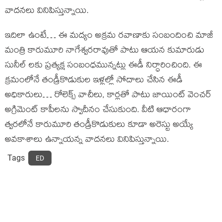
వాదనలు వినిపిస్తున్నాయి.
ఇదిలా ఉంటే… ఈ మద్యం అక్రమ రవాణాకు సంబందించి మాజీ
మంత్రి కారుమూరి నాగేశ్వరరావుతో పాటు ఆయన కుమారుడు
సునీల్ లకు ప్రత్యక్ష సంబంధమున్నట్లు ఈడీ నిర్ధారించింది. ఈ
క్రమంలోనే తండ్రీకొడుకుల ఇళ్లల్లో సోదాలు చేసిన ఈడీ
అధికారులు… రోలెక్స్ వాచీలు, కార్లతో పాటు జాయింట్ వెంచర్
అగ్రిమెంట్ కాపీలను స్వాదీనం చేసుకుంది. వీటి ఆధారంగా
త్వరలోనే కారుమూరి తండ్రీకొడుకులు కూడా అరెస్టు అయ్యే
అవకాశాలు ఉన్నాయన్న వాదనలు వినిపిస్తున్నాయి.
Tags
ED