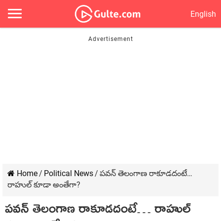
English
Home
/
Political News
/
పవన్ తెలంగాణ రాకూడదంటే…
రాహుల్ కూడా అంతేగా?
పవన్ తెలంగాణ రాకూడదంటే… రాహుల్