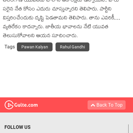
తెలంగాణ యువ‌త‌కు చాలానే ఆకాంక్ష‌లు ఉన్నాయ‌ని.. వారు
స‌రైన నేత కోసం ఎదురు చూస్తున్నార‌ని తెలిపారు. పార్టీని
విస్త‌రించేందుకు దృష్టి పెడ‌తామ‌ని తెలిపారు. తాను ఎవ‌రికీ…
వ్య‌తిరేకం కాద‌న్నారు. జాతీయ భావాల‌ను నేటి యువ‌త
తెలుసుకోవాల‌ని ఆయ‌న సూచించారు.
Tags
Pawan Kalyan
Rahul Gandhi
Back To Top
FOLLOW US