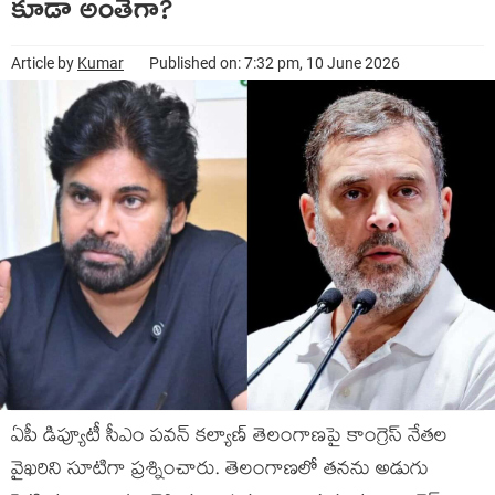
కూడా అంతేగా?
Article by
Kumar
Published on: 7:32 pm, 10 June 2026
ఏపీ డిప్యూటీ సీఎం ప‌వ‌న్ క‌ల్యాణ్ తెలంగాణ‌పై కాంగ్రెస్ నేత‌ల
వైఖ‌రిని సూటిగా ప్ర‌శ్నించారు. తెలంగాణ‌లో త‌న‌ను అడుగు