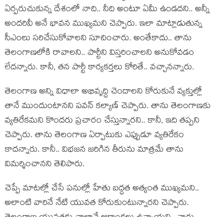
ఏర్ప‌రుచుకున్న దేశంలో నాది.. నీది అంటూ ఏమీ ఉండ‌ద‌ని.. అన్నీ
అంద‌రివీ అనే భావ‌న ముఖ్య‌మని చెప్పారు. ఇలా మాట్లాడుతున్న
సీఎంలు స‌రిచేసుకోవాల‌ని సూచించారు. అంతేకాదు.. తాను
తెలంగాణ‌లోకి రావాల‌ని.. పార్టీని విస్త‌రించాల‌ని అనుకోవ‌డం
లేద‌న్నారు. కానీ, తన పార్టీ కార్య‌క‌ర్త‌లు కోరితే.. వ‌చ్చాన‌న్నారు.
తెలంగాణ అన్ని విధాలా అభివృద్ధి చెందాల‌ని కోరుకునే వ్య‌క్తుల్లో
తానే ముందుంటాన‌ని ప‌వ‌న్ క‌ల్యాణ్ చెప్పారు. తాను తెలంగాణ‌కు
వ్య‌తిరేక‌మ‌ని కొంద‌రు ప్ర‌చారం చేస్తున్నార‌ని.. కానీ, ఇది త‌ప్ప‌ని
చెప్పారు. తాను తెలంగాణ ఏర్పాటుకు ఎప్పుడూ వ్య‌తిరేకం
కాద‌న్నారు. కానీ.. విభ‌జ‌న జ‌రిగిన తీరును మాత్ర‌మే తాను
విమ‌ర్శించాన‌ని తెలిపారు.
చెప్పే మాటల్లో చేసే ప‌నుల్లో హేతు బ‌ద్ధ‌త అత్యంత ముఖ్య‌మని..
అలాంటి వారినే నేటి యువ‌త కోరుకుంటున్నార‌ని చెప్పారు.