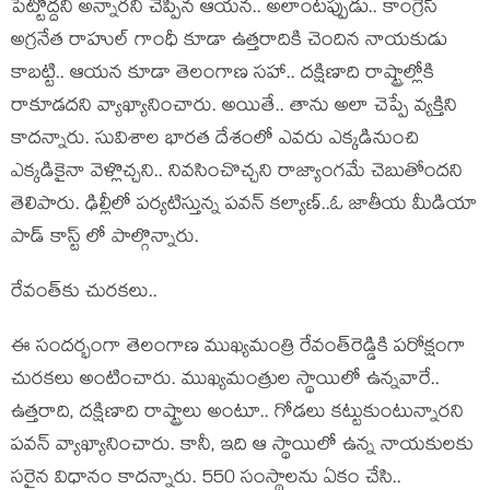
పెట్టొద్ద‌ని అన్నార‌ని చెప్పిన ఆయ‌న‌.. అలాంట‌ప్పుడు.. కాంగ్రెస్
అగ్ర‌నేత రాహుల్ గాంధీ కూడా ఉత్త‌రాదికి చెందిన నాయ‌కుడు
కాబ‌ట్టి.. ఆయ‌న కూడా తెలంగాణ స‌హా.. ద‌క్షిణాది రాష్ట్రాల్లోకి
రాకూడ‌ద‌ని వ్యాఖ్యానించారు. అయితే.. తాను అలా చెప్పే వ్య‌క్తిని
కాద‌న్నారు. సువిశాల భారత దేశంలో ఎవ‌రు ఎక్క‌డినుంచి
ఎక్కడికైనా వెళ్లొచ్చ‌ని.. నివసించొచ్చ‌ని రాజ్యాంగ‌మే చెబుతోంద‌ని
తెలిపారు. ఢిల్లీలో ప‌ర్య‌టిస్తున్న ప‌వ‌న్ క‌ల్యాణ్‌..ఓ జాతీయ మీడియా
పాడ్ కాస్ట్ లో పాల్గొన్నారు.
రేవంత్‌కు చుర‌క‌లు..
ఈ సంద‌ర్భంగా తెలంగాణ ముఖ్య‌మంత్రి రేవంత్‌రెడ్డికి ప‌రోక్షంగా
చుర‌క‌లు అంటించారు. ముఖ్య‌మంత్రుల స్థాయిలో ఉన్న‌వారే..
ఉత్త‌రాది, ద‌క్షిణాది రాష్ట్రాలు అంటూ.. గోడ‌లు క‌ట్టుకుంటున్నార‌ని
ప‌వ‌న్ వ్యాఖ్యానించారు. కానీ, ఇది ఆ స్థాయిలో ఉన్న నాయ‌కుల‌కు
స‌రైన విధానం కాద‌న్నారు. 550 సంస్థాల‌ను ఏకం చేసి..