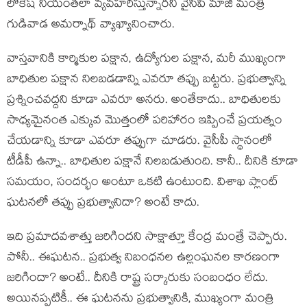
లోకేష్ నియంత‌లా వ్య‌వ‌హ‌రిస్తున్నార‌ని వైసీపీ మాజీ మంత్రి
గుడివాడ అమ‌ర్నాథ్ వ్యాఖ్యానించారు.
వాస్త‌వానికి కార్మికుల ప‌క్షాన‌, ఉద్యోగుల ప‌క్షాన‌, మ‌రీ ముఖ్యంగా
బాధితుల ప‌క్షాన నిల‌బ‌డ‌డాన్ని ఎవ‌రూ త‌ప్పు బ‌ట్ట‌రు. ప్ర‌భుత్వాన్ని
ప్ర‌శ్నించ‌వ‌ద్ద‌ని కూడా ఎవ‌రూ అనరు. అంతేకాదు.. బాధితుల‌కు
సాధ్య‌మైనంత ఎక్కువ మొత్తంలో ప‌రిహారం ఇప్పించే ప్ర‌య‌త్నం
చేయ‌డాన్ని కూడా ఎవ‌రూ త‌ప్పుగా చూడ‌రు. వైసీపీ స్థానంలో
టీడీపీ ఉన్నా.. బాధితుల ప‌క్షానే నిల‌బ‌డుతుంది. కానీ.. దీనికి కూడా
స‌మ‌యం, సంద‌ర్భం అంటూ ఒక‌టి ఉంటుంది. విశాఖ ప్లాంట్
ఘ‌ట‌న‌లో త‌ప్పు ప్ర‌భుత్వానిదా? అంటే కాదు.
ఇది ప్ర‌మాద‌వ‌శాత్తు జరిగింద‌ని సాక్షాత్తూ కేంద్ర మంత్రే చెప్పారు.
పోనీ.. ఈఘ‌ట‌న.. ప్ర‌భుత్వ నిబంధ‌న‌ల ఉల్లంఘ‌న‌ల కార‌ణంగా
జ‌రిగిందా? అంటే.. దీనికి రాష్ట్ర స‌ర్కారుకు సంబంధం లేదు.
అయిన‌ప్ప‌టికీ.. ఈ ఘ‌ట‌న‌ను ప్ర‌భుత్వానికి, ముఖ్యంగా మంత్రి