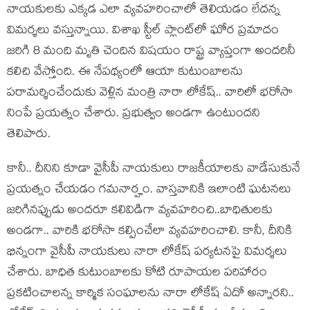
నాయ‌కుల‌కు ఎక్క‌డ ఎలా వ్య‌వ‌హరించాలో తెలియ‌డం లేద‌న్న
విమ‌ర్శ‌లు వ‌స్తున్నాయి. విశాఖ స్టీల్ ప్లాంట్‌లో ఘోర ప్ర‌మాదం
జ‌రిగి 8 మంది మృతి చెందిన విష‌యం రాష్ట్ర వ్యాప్తంగా అంద‌రినీ
క‌లిచి వేస్తోంది. ఈ నేప‌థ్యంలో ఆయా కుటుంబాల‌ను
ప‌రామ‌ర్శించేందుకు వెళ్లిన మంత్రి నారా లోకేష్‌.. వారిలో భ‌రోసా
నింపే ప్ర‌య‌త్నం చేశారు. ప్ర‌భుత్వం అండ‌గా ఉంటుంద‌ని
తెలిపారు.
కానీ.. దీనిని కూడా వైసీపీ నాయ‌కులు రాజ‌కీయాల‌కు వాడేసుకునే
ప్ర‌య‌త్నం చేయ‌డం గ‌మ‌నార్హం. వాస్తవానికి ఇలాంటి ఘ‌ట‌న‌లు
జ‌రిగిన‌ప్పుడు అంద‌రూ క‌లివిడిగా వ్య‌వ‌హ‌రించి..బాధితుల‌కు
అండ‌గా.. వారికి భ‌రోసా క‌ల్పించేలా వ్య‌వ‌హ‌రించాలి. కానీ, దీనికి
భిన్నంగా వైసీపీ నాయ‌కులు నారా లోకేష్ ప‌ర్య‌ట‌నపై విమ‌ర్శ‌లు
చేశారు. బాధిత కుటుంబాల‌కు కోటి రూపాయ‌ల ప‌రిహారం
ప్ర‌క‌టించాలన్న కార్మిక సంఘాల‌ను నారా లోకేష్ ఏదో అన్నార‌ని..