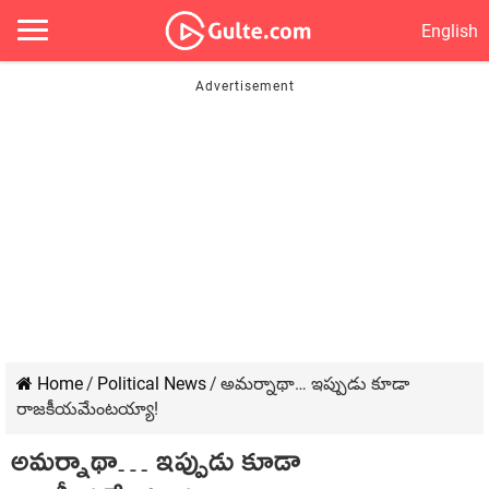
English
Home
/
Political News
/
అమ‌ర్నాథా… ఇప్పుడు కూడా
రాజ‌కీయ‌మేంట‌య్యా!
అమ‌ర్నాథా… ఇప్పుడు కూడా