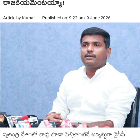
రాజ‌కీయ‌మేంట‌య్యా!
Article by
Kumar
Published on: 9:22 pm, 9 June 2026
స్వ‌తంత్ర దేశంలో చావు కూడా పెళ్లిలాంటిదే అన్న‌ట్టుగా వైసీపీ