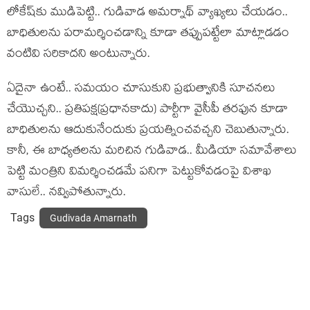
లోకేష్‌కు ముడిపెట్టి.. గుడివాడ అమ‌ర్నాథ్ వ్యాఖ్య‌లు చేయడం..
బాధితుల‌ను ప‌రామ‌ర్శించ‌డాన్ని కూడా త‌ప్పుప‌ట్టేలా మాట్లాడ‌డం
వంటివి స‌రికాద‌ని అంటున్నారు.
ఏదైనా ఉంటే.. స‌మయం చూసుకుని ప్ర‌భుత్వానికి సూచ‌న‌లు
చేయొచ్చ‌ని.. ప్ర‌తిప‌క్ష‌(ప్ర‌ధాన‌కాదు) పార్టీగా వైసీపీ త‌ర‌ఫున కూడా
బాధితుల‌ను ఆదుకునేందుకు ప్ర‌య‌త్నించ‌వ‌చ్చ‌ని చెబుతున్నారు.
కానీ, ఈ బాధ్య‌త‌ల‌ను మ‌రిచిన గుడివాడ‌.. మీడియా స‌మావేశాలు
పెట్టి మంత్రిని విమ‌ర్శించ‌డ‌మే ప‌నిగా పెట్టుకోవ‌డంపై విశాఖ
వాసులే.. న‌వ్విపోతున్నారు.
Tags
Gudivada Amarnath