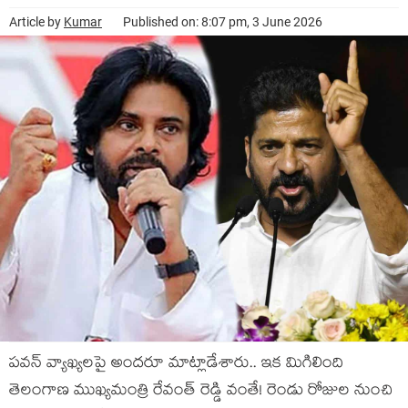
Article by
Kumar
Published on: 8:07 pm, 3 June 2026
పవన్ వ్యాఖ్యలపై అందరూ మాట్లాడేశారు.. ఇక మిగిలింది
తెలంగాణ ముఖ్యమంత్రి రేవంత్ రెడ్డి వంతే! రెండు రోజుల నుంచి