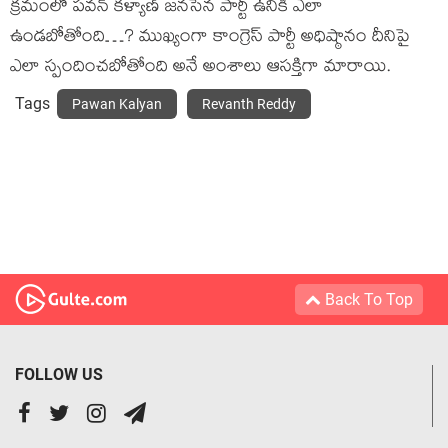
క్రమంలో పవన్ కళ్యాణ్ జనసేన పార్టీ ఉనికి ఎలా
ఉండబోతోంది…? ముఖ్యంగా కాంగ్రెస్ పార్టీ అధిష్ఠానం దీనిపై
ఎలా స్పందించబోతోంది అనే అంశాలు ఆసక్తిగా మారాయి.
Tags
Pawan Kalyan
Revanth Reddy
Back To Top
FOLLOW US