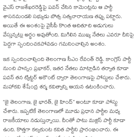
వైఎస్ రాజశేఖరరెడ్డిపై పవన్ చేసిన కామెంట్లను ఆ పార్టీ
శాసనమండలి సభ్యుడు బొత్స సత్యనారాయణ తప్పు పట్టారు.
అయితే ఈ అంశంపై వైసీపీ కొంత ఆచితూచి అడుగులు
వేస్తున్నట్లు అర్థం అవుతోంది. మిగిలిన ముఖ్య నేతలు ఎవరూ దీనిపై
పెద్దగా స్పందించకపోవడం గమనించాల్సిన అంశం.
ఇక స్పందించాల్సింది తెలంగాణ సీఎం రేవంత్ రెడ్డి. కాంగ్రెస్ పార్టీ
నుంచి పొన్నం ప్రభాకర్, ఇతర నేతలు మాట్లాడిన తర్వాత కూడా
పవన్ తన ట్విట్టర్ అకౌంట్ ద్వారా తెలంగాణపై పోస్టులు చేశారు.
మహాకవి శేషేంద్ర శర్మ కవిత్వాన్ని ఆయన ఉటంకించారు.
“జై తెలంగాణ, జై భారత్, జై హింద్” అంటూ కూడా పోస్టు
చేశారు. ఇప్పటికే తెలంగాణలో మూడు ప్రధాన పార్టీల మధ్య
రాజకీయాలు నడుస్తున్నాయి. దీంతో పాటు మజ్లిస్ పార్టీ కూడా
ఉంది. కొత్తగా కల్వకుంట కవిత పార్టీని ప్రారంభించారు. ఈ