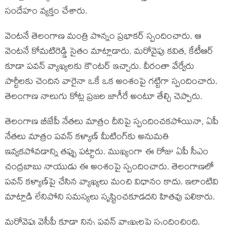
సందేహం వ్యక్తం చేశారు.
వెంటనే తెలంగాణ మంత్రి పొన్నం ప్రభాకర్ స్పందించారు. ఆ
వెంటనే కోమటిరెడ్డి సైతం మాట్లాడారు. మరోవైపు కవిత, కేటీఆర్
కూడా పవన్ వ్యాఖ్యలకు కౌంటర్ ఇచ్చారు. వీరంతా వేర్వేరు
పార్టీలకు చెందిన వారైనా ఒకే ఒక అంశంపై గట్టిగా స్పందించారు.
తెలంగాణ నాలుగు కోట్ల ప్రజల జాగీరే అంటూ తేల్చి చెప్పారు.
తెలంగాణ బీజేపీ నేతలు మాత్రం దీనిపై స్పందించకపోయినా, ఏపీ
నేతలు మాత్రం పవన్ కళ్యాణ్ మీటింగ్‌కు అనుమతి
ఇవ్వకపోవడాన్ని తప్పు పట్టారు. ముఖ్యంగా ఈ రోజు ఏపీ సీఎం
చంద్రబాబు నాయుడు ఈ అంశంపై స్పందించారు. తెలంగాణలో
పవన్ కళ్యాణ్‌పై చేసిన వ్యాఖ్యలు మంచి విధానం కాదు. ఇలాంటివి
మాట్లాడి లేనిపోని సమస్యలు సృష్టించకూడదని హితవు పలికారు.
మరోవైపు వైసీపీ కూడా నిన్న పవన్ వ్యాఖ్యలపై స్పందించింది.