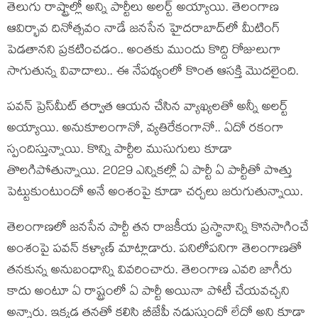
తెలుగు రాష్ట్రాల్లో అన్ని పార్టీలు అలర్ట్ అయ్యాయి. తెలంగాణ
ఆవిర్భావ దినోత్సవం నాడే జనసేన హైదరాబాద్‌లో మీటింగ్
పెడతానని ప్రకటించడం.. అంతకు ముందు కొద్ది రోజులుగా
సాగుతున్న వివాదాలు.. ఈ నేపథ్యంలో కొంత ఆసక్తి మొదలైంది.
పవన్ ప్రెస్‌మీట్ తర్వాత ఆయన చేసిన వ్యాఖ్యలతో అన్నీ అలర్ట్
అయ్యాయి. అనుకూలంగానో, వ్యతిరేకంగానో.. ఏదో రకంగా
స్పందిస్తున్నాయి. కొన్ని పార్టీల ముసుగులు కూడా
తొలగిపోతున్నాయి. 2029 ఎన్నికల్లో ఏ పార్టీ ఏ పార్టీతో పొత్తు
పెట్టుకుంటుందో అనే అంశంపై కూడా చర్చలు జరుగుతున్నాయి.
తెలంగాణలో జనసేన పార్టీ తన రాజకీయ ప్రస్థానాన్ని కొనసాగించే
అంశంపై పవన్ కళ్యాణ్ మాట్లాడారు. పనిలోపనిగా తెలంగాణతో
తనకున్న అనుబంధాన్ని వివరించారు. తెలంగాణ ఎవరి జాగీరు
కాదు అంటూ ఏ రాష్ట్రంలో ఏ పార్టీ అయినా పోటీ చేయవచ్చని
అన్నారు. ఇక్కడ తనతో కలిసి బీజేపీ నడుస్తుందో లేదో అని కూడా