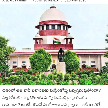
Article by
Kumar
Published on: 4:51 pm, 25 May 2026
దేశంలో అతి భారీ విచార‌ణ‌కు సుప్రీంకోర్టు స‌న్న‌ద్ధ‌మ‌వుతోందా?
న‌ల్ల కోటుకు-తెల్ల‌చొక్కాకు మ‌ధ్య సంఘ‌ర్ష‌ణ ప్రారంభం
కానుందా? అంటే.. ఔన‌నే సంకేతాలు వ‌స్తున్నాయి. ఇదే జ‌రిగితే..