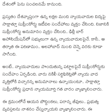
దేశంలో పెను సంచ‌ల‌న‌మే కానుంది.
ప్ర‌స్తుతం దేశ‌వ్యాప్తంగా ఉన్న ల‌క్షల మంది న్యాయ‌వాదుల విద్య‌పై
సాక్షాత్తూ సుప్రీంకోర్టు ఇటీవ‌ల సందేహాలు వ్య‌క్తం చేసింది. నిజానికి
సుప్రీంకోర్టు అనుమానం వ్య‌క్తం చేసింది.. ఢిల్లీ బార్
అసోసియేష‌న్‌లో స‌భ్యులుగా ఉన్న న్యాయ‌వాదుల‌పైనే. కానీ.. ఆ
త‌ర్వాత ఈ ప‌రిణామం.. అల‌హాబాద్ నుంచి చెన్నై వ‌ర‌కు కూడా
సాగింది.
అంటే.. న్యాయ‌వాదులు పొందుతున్న ప‌ట్టాలపైనే సుప్రీంకోర్టుకు
సందేహం ఏర్ప‌డింది. వారు న‌కిలీ స‌ర్టిఫికెట్ల‌తో న్యాయ వాద
వృత్తిలోకి వ‌చ్చార‌న్న అనుమానాలు ఉన్నాయంటూ.. సాక్షాత్తూ
సుప్రీంకోర్టు ప్ర‌ధాన న్యాయ‌మూర్తి గ‌త వారం వ్యాఖ్యానించారు.
ఈ క్ర‌మంలోనే ఆయ‌న బొద్దింక‌లు, ప‌రాన్న జీవులు.. ప్ర‌భుత్వ
వ్య‌వ‌స్థ‌ల‌ను నాశ‌నం చేస్తున్నాయ‌ని వ్యాఖ్యానించారు. ఈ