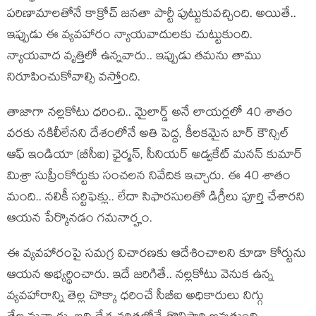
ప‌రిణామాల‌తోనే కాక్రోచ్ జ‌న‌తా పార్టీ పుట్టుకువ‌చ్చింది. అయితే..
ఇప్పుడు ఈ వ్య‌వ‌హారం న్యాయవాదుల‌కు చుట్టుకుంది.
న్యాయ‌వాద వృత్తిలో ఉన్న‌వారు.. ఇప్పుడు త‌మ‌ను తాము
నిరూపించుకోవాల్సి వ‌స్తోంది.
తాజాగా న‌ల్ల‌కోటు ధ‌రించి.. మైలార్డ్ అనే లాయ‌ర్ల‌లో 40 శాతం
వ‌ర‌కు న‌కిలీలేన‌ని దేశంలోనే అతి పెద్ద‌, కీల‌క‌మైన‌ బార్ కౌన్సిల్
ఆఫ్ ఇండియా (బీసీఐ) ఛైర్మన్, సీనియర్ అడ్వకేట్ మనన్ కుమార్
మిశ్రా సుప్రీంకోర్టుకు సంచలన నివేదిక ఇచ్చారు. ఈ 40 శాతం
మంది.. న‌లికీ స‌ర్టిఫెక్లు.. లేదా సిఫార‌సుల‌తో డిగ్రీలు పూర్తి చేశార‌ని
ఆయ‌న పేర్కొన‌డం గ‌మ‌నార్హం.
ఈ వ్య‌వ‌హారంపై స‌మ‌గ్ర విచార‌ణ‌కు ఆదేశించాల‌ని కూడా కోర్టును
ఆయ‌న అభ్య‌ర్థించారు. ఇదే జ‌రిగితే.. న‌ల్ల‌కోటు వెనుక ఉన్న
వ్య‌వ‌హారాన్ని తెల్ల చొక్కా ధ‌రించే సీబీఐ అధికారులు నిగ్గు