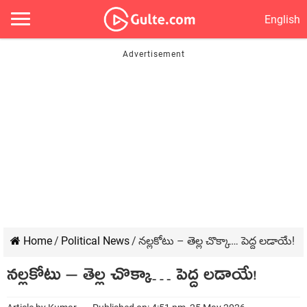
English
Home
/
Political News
/
న‌ల్ల‌కోటు – తెల్ల చొక్కా… పెద్ద ల‌డాయే!
న‌ల్ల‌కోటు – తెల్ల చొక్కా… పెద్ద ల‌డాయే!