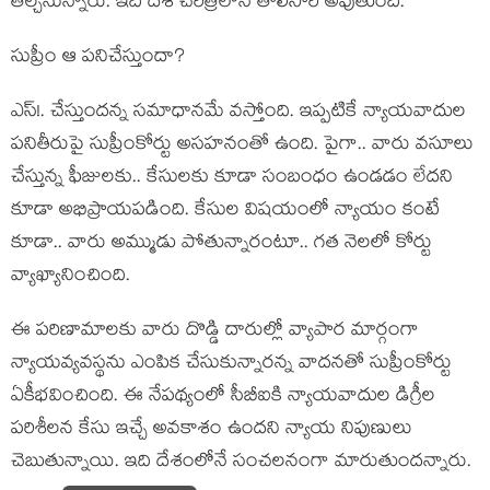
తేల్చ‌నున్నారు. ఇది దేశ చ‌రిత్ర‌లోనే తొలిసారి అవుతుంది.
సుప్రీం ఆ ప‌నిచేస్తుందా?
ఎస్‌!. చేస్తుంద‌న్న స‌మాధాన‌మే వ‌స్తోంది. ఇప్ప‌టికే న్యాయ‌వాదుల
ప‌నితీరుపై సుప్రీంకోర్టు అస‌హ‌నంతో ఉంది. పైగా.. వారు వ‌సూలు
చేస్తున్న ఫీజుల‌కు.. కేసుల‌కు కూడా సంబంధం ఉండడం లేద‌ని
కూడా అభిప్రాయ‌ప‌డింది. కేసుల విష‌యంలో న్యాయం కంటే
కూడా.. వారు అమ్ముడు పోతున్నారంటూ.. గ‌త నెల‌లో కోర్టు
వ్యాఖ్యానించింది.
ఈ ప‌రిణామాల‌కు వారు దొడ్డి దారుల్లో వ్యాపార మార్గంగా
న్యాయ‌వ్య‌వ‌స్థ‌ను ఎంపిక చేసుకున్నార‌న్న వాద‌న‌తో సుప్రీంకోర్టు
ఏకీభ‌వించింది. ఈ నేప‌థ్యంలో సీబీఐకి న్యాయ‌వాదుల డిగ్రీల
ప‌రిశీల‌న కేసు ఇచ్చే అవ‌కాశం ఉంద‌ని న్యాయ నిపుణులు
చెబుతున్నాయి. ఇది దేశంలోనే సంచ‌ల‌నంగా మారుతుంద‌న్నారు.