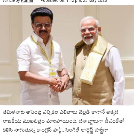
Article by
Kumar
Published on: 1:42 pm, 23 May 2026
తమిళనాట అసెంబ్లీ ఎన్నికల ఫలితాలు వెల్లడి కాగానే అక్కడ
రాజకీయ ముఖచిత్రం మారిపోయింది. దశాబ్దాలుగా డీఎంకేతో
కలిసి సాగుతున్న కాంగ్రెస్ పార్టీ.. సింగిల్ లార్జెస్ట్ పార్టీగా