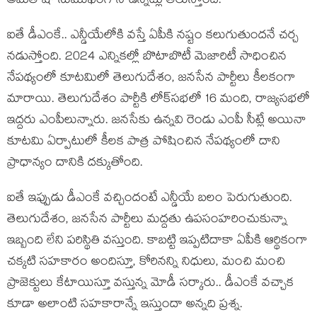
అమిత్ షా సుముఖంగానే ఉన్నట్లు తెలుస్తోంది.
ఐతే డీఎంకే.. ఎన్డీయేలోకి వస్తే ఏపీకి నష్టం కలుగుతుందనే చర్చ
నడుస్తోంది. 2024 ఎన్నికల్లో బొటాబొటీ మెజారిటీ సాధించిన
నేపథ్యంలో కూటమిలో తెలుగుదేశం, జనసేన పార్టీలు కీలకంగా
మారాయి. తెలుగుదేశం పార్టీకి లోక్‌సభలో 16 మంది, రాజ్యసభలో
ఇద్దరు ఎంపీలున్నారు. జనసేకు ఉన్నవి రెండు ఎంపీ సీట్లే అయినా
కూటమి ఏర్పాటులో కీలక పాత్ర పోషించిన నేపథ్యంలో దాని
ప్రాధాన్యం దానికి దక్కుతోంది.
ఐతే ఇప్పుడు డీఎంకే వచ్చిందంటే ఎన్డీయే బలం పెరుగుతుంది.
తెలుగుదేశం, జనసేన పార్టీలు మద్దతు ఉపసంహరించుకున్నా
ఇబ్బంది లేని పరిస్థితి వస్తుంది. కాబట్టి ఇప్పటిదాకా ఏపీకి ఆర్థికంగా
చక్కటి సహకారం అందిస్తూ, కోరినన్ని నిధులు, మంచి మంచి
ప్రాజెక్టులు కేటాయిస్తూ వస్తున్న మోడీ సర్కారు.. డీఎంకే వచ్చాక
కూడా అలాంటి సహకారాన్నే ఇస్తుందా అన్నది ప్రశ్న.