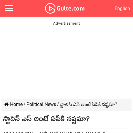
English
Home
/
Political News
/
స్టాలిన్ ఎస్ అంటే ఏపీకి నష్టమా?
స్టాలిన్ ఎస్ అంటే ఏపీకి నష్టమా?