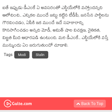
ఐతే ఇప్పుడు డీఎంకే ఏ అవసరంతో ఎన్డీయేలోకి వస్తోందన్నది
ఆలోచించి.. ఎన్నికల ముందే జట్టు కట్టిన టీడీపీ, జనసేన పార్టీలను
గౌరవించడం, ఏపీకి ఇక ముందే ఇదే సహకారాన్ని
కొనసాగించడం అన్నది మోడీ, అమిత్‌ షాల విచక్షణ, నైతికత,
విజ్ఞత మీద ఆధారపడి ఉంటుంది. మరి డీఎంకే.. ఎన్డీయేలోకి వస్తే
మున్ముందు ఏం జరుగుతుందో చూడాలి.
Tags
Modi
Stalin
Back To Top