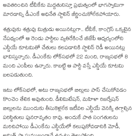
అవతరించిన టీవీకేకు మద్దతునిస్తూ ప్రభుత్వంలో భాగస్వామిగా
మారడాన్ని డీఎంకే అధినేత స్టాలిన్ జీర్ణించుకోలేకపోయారు.
శత్రువుకు శత్రువు మిత్రుడు అయినట్లుగా.. టీవీకే, కాంగ్రెస్ ఒక్కటైన
నేపథ్యంలో ఆ రెండు పార్టీలు వ్యతిరేకించే బీజేపీ ఆధ్వర్యంలోని
ఎన్డీయే కూటమితో చేతులు కలపడానికి స్టాలిన్ రెడీ అయినట్లు
భావిస్తున్నారు. డీఎంకేకు లోక్‌సభలో 22 మంది, రాజ్యసభలో 8
మంది ఎంపీలు ఉన్నారు. కాబట్టి ఆ పార్టీ వస్తే ఎన్డీయే కూటమి
బలపడుతుంది.
ఇటు లోక్‌సభలో, అటు రాజ్యసభలో బిల్లులు పాస్ చేసుకోవడం
కొంచెం తేలిక అవుతుంది. డీలిమిటేషన్, మహిళా రిజర్వేషన్
బిల్లులను ముందుకు తీసుకెళ్లలేక ఇటీవల ఎన్డీయే వెనక్కి తగ్గాల్సిన
పరిస్థితులు పునరావృతం కావు. అందుకే పాత సంగతులను
మరిచిపోయి డీఎంకేను ఎన్డీయేలో కలుపుకోవడానికి మోడీ,