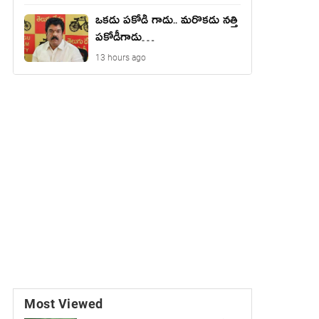
ఒకడు పకోడీ గాడు.. మరొకడు నత్తి
పకోడీగాడు…
13 hours ago
Most Viewed