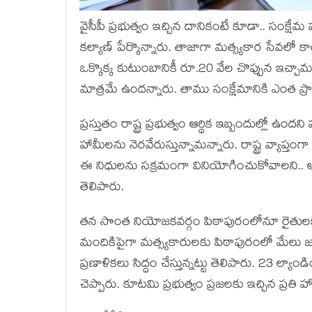
వైసీపీ ప్ర‌భుత్వం ఇచ్చిన దానికంటే కూడా.. సంక్షేమ 
క‌ల్యాణ్ పేర్కొన్నారు. తాజాగా మ‌త్స్య‌కార సేవ‌లో 
ఒక్కొక్క కుటుంబానికీ రూ.20 వేల చొప్పున ఇచ్చా
మాత్ర‌మే ఉంద‌న్నారు. తాము సంక్షేమానికి ఎంత ప్రాధా
ప్ర‌స్తుతం రాష్ట్ర ప్ర‌భుత్వం ఆర్థిక ఇబ్బందుల్లో ఉంద‌న
హామీల‌ను నెర‌వేరుస్తున్నామ‌న్నారు. రాష్ట్ర వ్యాప్తంగ
ఈ నిధుల‌ను స‌క్ర‌మంగా వినియోగించుకోవాల‌ని.. ఆ
తెలిపారు.
త‌న సొంత నియోజ‌క‌వ‌ర్గం పిఠాపురంలోనూ రైతుల‌క
మందికిపైగా మ‌త్స్య‌కారుల‌కు పిఠాపురంలో మేలు జ‌ర
ప్ర‌ణాళిక‌లు సిద్ధం చేస్తున్న‌ట్టు తెలిపారు. 23 ల్య
చెప్పారు. కూట‌మి ప్ర‌భుత్వం ప్ర‌జ‌ల‌కు ఇచ్చిన ప్ర‌తి 