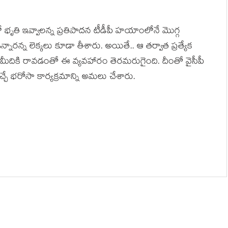
ో భృతి ఇవ్వాల‌న్న ప్ర‌తిపాద‌న టీడీపీ హ‌యాంలోనే మొగ్గ
నార‌న్న లెక్క‌లు కూడా తీశారు. అయితే.. ఆ త‌ర్వాత ప్ర‌త్యేక
ీదికి రావ‌డంతో ఈ వ్య‌వ‌హారం తెర‌మ‌రుగైంది. దీంతో వైసీపీ
్చే భ‌రోసా కార్య‌క్ర‌మాన్ని అమ‌లు చేశారు.