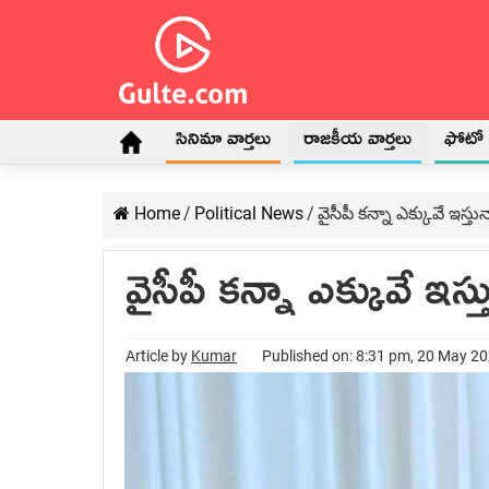
సినిమా వార్తలు
రాజకీయ వార్తలు
ఫోటో గ
Home
/
Political News
/
వైసీపీ క‌న్నా ఎక్కువే ఇస్తున
వైసీపీ క‌న్నా ఎక్కువే ఇస్త
Article by
Kumar
Published on: 8:31 pm, 20 May 2