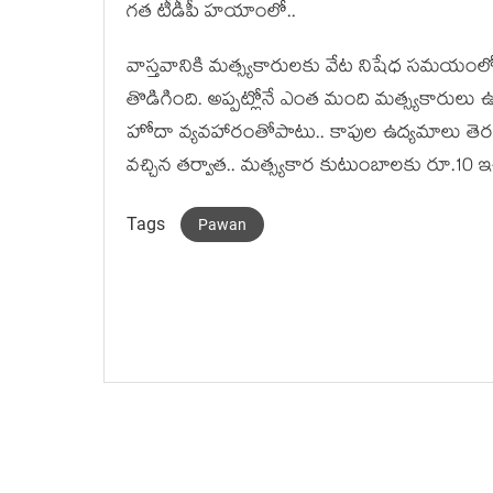
గ‌త టీడీపీ హ‌యాంలో..
వాస్త‌వానికి మ‌త్స్య‌కారుల‌కు వేట నిషేధ స‌మ‌యంల
తొడిగింది. అప్ప‌ట్లోనే ఎంత మంది మ‌త్స్య‌కారులు ఉన్
హోదా వ్య‌వ‌హారంతోపాటు.. కాపుల ఉద్య‌మాలు తెర‌మ
వ‌చ్చిన త‌ర్వాత‌.. మ‌త్స్య‌కార కుటుంబాల‌కు రూ.10 ఇచ
Tags
Pawan