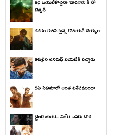
కథ బయటికొచ్చినా 'వారణాసి'కి నో
టెన్షన్
కనకం కురిపిస్తున్న కొరియన్ దెయ్యం
అసలైన అనిరుధ్ బయటికి వచ్చాడు
డిసి సినిమాలో అంత విశేషముందా
ట్రైలర్ల జాతర... విజేత ఎవరు దొర