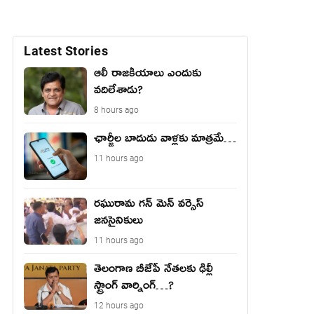
Latest Stories
ఆలీ రాజకీయాలు ఎందుకు
వదిలేశాడు?
8 hours ago
ఛార్జీల బాదుడు వాళ్లకు మాత్రమే…
11 hours ago
రఘురామ గన్ మెన్ వర్సెస్
జనసైనికులు
11 hours ago
తెలంగాణ బీజేపీ నేత‌ల‌కు ఢిల్లీ
స్ట్రాంగ్ వార్నింగ్‌…?
12 hours ago