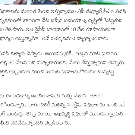
ప‌థ‌కాల‌ను మ‌రింత పెంచి ఇస్తున్నామ‌ని ఏపీ డిప్యూటీ సీఎం ప‌వ‌న్
కార్య‌క్ర‌మంలో భాగంగా వేట నిషేధ స‌మ‌యాన్ని దృష్టిలో పెట్టుకుని
మ‌ని తెలిపారు. ఇది వైసీపీ హ‌యాంలో 10 వేల రూపాయ‌లుగా
న్యం ఇస్తున్నామో.. ఇదే నిద‌ర్శ‌న‌మ‌ని వ్యాఖ్యానించారు.
ి ప‌వ‌న్ క‌ల్యాణ్ చెప్పారు. అయిన‌ప్ప‌టికీ.. ఇచ్చిన మాట ప్ర‌కారం..
ా ల‌క్ష 30 వేల‌మంది మ‌త్స్య‌కారులకు మేలు చేస్తున్నామ‌ని చెప్పారు.
ర్థిక ఇబ్బందుల నుంచి బ‌య‌ట ప‌డాల‌ని కోరుకుంటున్న‌ట్టు
ు ఈ ప‌థ‌కాన్ని అందించామ‌ని గుర్తు చేశారు. 6800
ిగింద‌న్నారు. వారంద‌రికీ మ‌రిన్ని సంక్షేమ ప‌థ‌కాల‌ను అందించే
ాండింగ్ సెంట‌ర్లు, 31 గ్రామాలు.. అభివృద్ధి ప‌థంలో ముందున్నాయ‌ని
హామీని నెర‌వేరుస్తోంద‌ని వెల్ల‌డించారు.