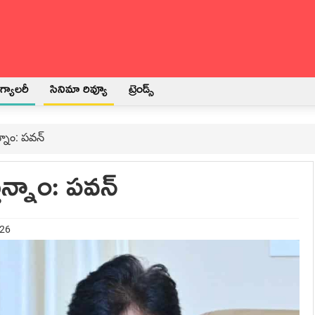
్యాలరీ
సినిమా రివ్యూ
ట్రెండ్స్
్నాం: పవ‌న్‌
ున్నాం: పవ‌న్‌
026