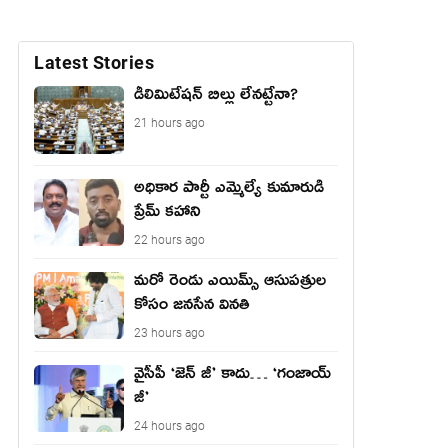
Latest Stories
డీలిమిటేషన్ బిల్లు లేన‌ట్టేనా?
21 hours ago
అధికార పార్టీ ఎమ్మెల్యే కుమారుడి
ప్రేమ్ కహాని
22 hours ago
మరో రెండు ఎయిమ్స్ ఆసుపత్రుల
కోసం జనసేన వినతి
23 hours ago
వైసీపీ ‘జెన్ జీ’ కాదు… ‘గంజాయ్
జీ’
24 hours ago