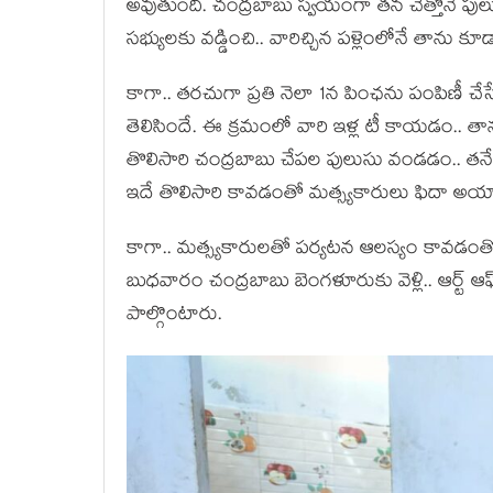
అవుతుంది. చంద్ర‌బాబు స్వ‌యంగా త‌న చేత్తోనే పుల
స‌భ్యుల‌కు వ‌డ్డించి.. వారిచ్చిన ప‌ళ్లెంలోనే తాన
కాగా.. త‌ర‌చుగా ప్ర‌తి నెలా 1న పింఛ‌ను పంపిణీ చే
తెలిసిందే. ఈ క్ర‌మంలో వారి ఇళ్ల టీ కాయ‌డం.. తాన
తొలిసారి చంద్ర‌బాబు చేప‌ల పులుసు వండ‌డం.. త‌నే
ఇదే తొలిసారి కావ‌డంతో మ‌త్స్య‌కారులు ఫిదా అయ్
కాగా.. మ‌త్స్య‌కారులతో ప‌ర్య‌ట‌న ఆల‌స్యం కావ‌డంత
బుధ‌వారం చంద్ర‌బాబు బెంగ‌ళూరుకు వెళ్లి.. ఆర్ట్ ఆఫ
పాల్గొంటారు.