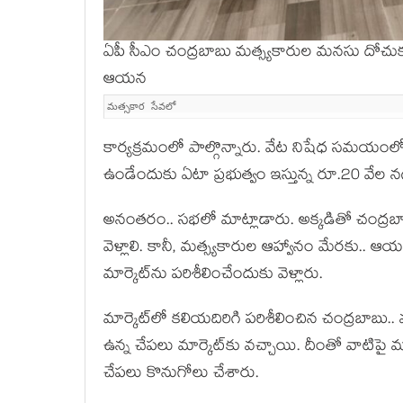
ఏపీ సీఎం చంద్ర‌బాబు మ‌త్స్య‌కారుల మ‌న‌సు దోచుకున్
ఆయ‌న
మ‌త్స‌కార సేవ‌లో
కార్య‌క్ర‌మంలో పాల్గొన్నారు. వేట నిషేధ స‌మ‌యంల
ఉండేందుకు ఏటా ప్ర‌భుత్వం ఇస్తున్న రూ.20 వేల న‌
అనంత‌రం.. స‌భ‌లో మాట్లాడారు. అక్క‌డితో చంద్ర
వెళ్లాలి. కానీ, మ‌త్స్య‌కారుల ఆహ్వానం మేర‌కు.. ఆయ‌
మార్కెట్‌ను ప‌రిశీలించేందుకు వెళ్లారు.
మార్కెట్‌లో క‌లియ‌దిరిగి ప‌రిశీలించిన చంద్ర‌బాబ
ఉన్న చేప‌లు మార్కెట్‌కు వ‌చ్చాయి. దీంతో వాటిపై మ‌న‌
చేప‌లు కొనుగోలు చేశారు.