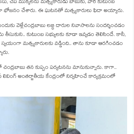
ుసు, చేప ముక్క‌ల‌ను మ‌త్స్య‌కారుడు బాబుకు, వారి కుటుంబ
ు కూడా భోజ‌నం చేశారు. ఈ ఘ‌ట‌నతో మ‌త్స్య‌కారులు ఫిదా అయ్యారు.
సేందుకు వెళ్లేచంద్ర‌బాబు ల‌బ్ధి దారుల నివాసాల‌ను సంద‌ర్శించ‌డం
ు తీసుకుని.. కుటుంబ స‌భ్యుల‌కు కూడా ఇవ్వ‌డం తెలిసిందే. కానీ,
 స్వ‌యంగా మ‌త్స్య‌కారుల‌కు వ‌డ్డింది.. తాను కూడా ఆరగించ‌డం
యారు.
ో చంద్ర‌బాబు త‌న కుప్పం ప‌ర్య‌ట‌న‌ను మానుకున్నారు. కాగా..
్ లివింగ్ అంత‌ర్జాతీయ కేంద్రంలో నిర్వ‌హించే కార్య‌క్ర‌మంలో