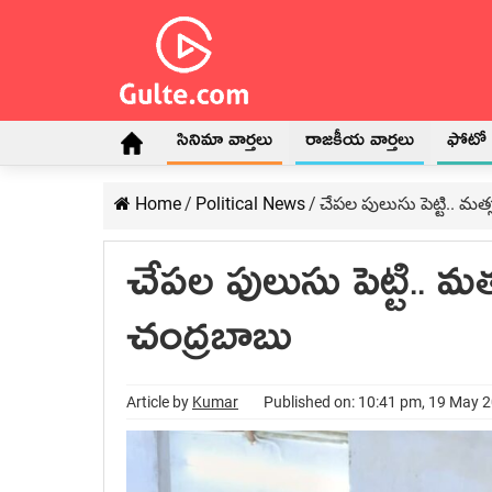
సినిమా వార్తలు
రాజకీయ వార్తలు
ఫోటో గ
Home
/
Political News
/
చేప‌ల పులుసు పెట్టి.. మ‌త
చేప‌ల పులుసు పెట్టి.. మ‌
చంద్ర‌బాబు
Article by
Kumar
Published on: 10:41 pm, 19 May 