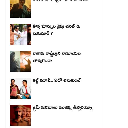
కనకరాజు కొట్టులో బోణీ బాగుంది
కొత్త మార్పుల వైపు చరణ్ &
సుకుమార్ ?
రాకాసి గాడ్జిల్లాని రామాయణ
తొక్కగలదా
కల్ట్ మూవీ... ఏదో అనుకుంటే
క్రైమ్ సినిమాలు ఇంకెన్ని తీస్తారయ్యా