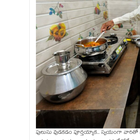
పులుసు వుడ‌క‌డం పూర్త‌య్యాక‌.. స్వ‌యంగా వారితో