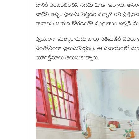
దానికి సంబంధించిన న‌గ‌దు కూడా ఇచ్చారు. అనంత‌రం
వాటిని ఇచ్చి.. పులుసు పెట్ట‌డం వ‌చ్చా? అని ప్ర‌శ్
రావాల‌ని ఆయ‌న కోర‌డంతో చంద్ర‌బాబు అక్క‌డి నుంచ
స్వ‌యంగా మ‌త్స్య‌కారుడు బాబు స‌తీమ‌ణికి చేప‌లు 
సంతోషంగా పులుసుపెట్టింది. ఈ స‌మ‌యంలో మ‌ధ్య మ
యోగ‌క్షేమాలు తెలుసుకున్నారు.