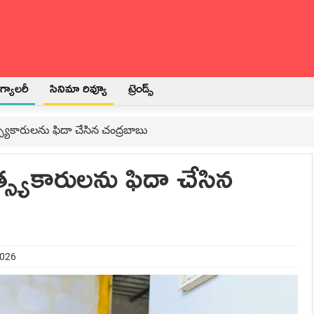
్యాలరీ
సినిమా రివ్యూ
ట్రెండ్స్
్స్యకారుల‌ను ఫిదా చేసిన చంద్ర‌బాబు
త్స్యకారుల‌ను ఫిదా చేసిన
2026