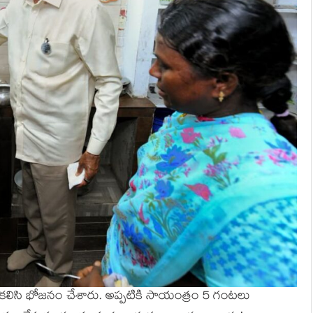
 క‌లిసి భోజ‌నం చేశారు. అప్ప‌టికి సాయంత్రం 5 గంట‌లు