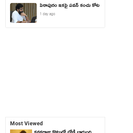
పిఠాపురం ఇకపై పవన్ కంచు కోట
1 day ago
Most Viewed