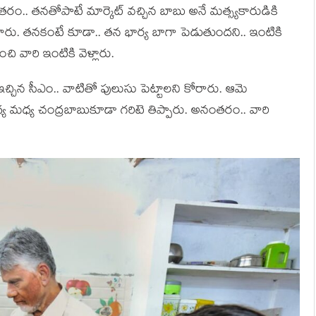
.. త‌న‌తోపాటే మార్కెట్ వ‌చ్చిన బాబు అనే మ‌త్స్య‌కారుడికి
నించారు. త‌న‌కంటే కూడా.. త‌న భార్య బాగా పెడుతుంద‌ని.. ఇంటికి
ి వారి ఇంటికి వెళ్లారు.
ఇచ్చిన సీఎం.. వాటితో పులుసు పెట్టాల‌ని కోరారు. ఆమె
‌ధ్య చంద్ర‌బాబుకూడా గ‌రిటె తిప్పారు. అనంత‌రం.. వారి