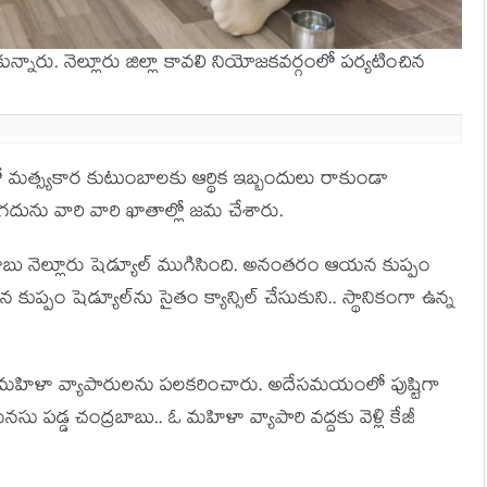
నారు. నెల్లూరు జిల్లా కావ‌లి నియోజ‌క‌వ‌ర్గంలో ప‌ర్య‌టించిన
ో మ‌త్స్య‌కార కుటుంబాల‌కు ఆర్థిక ఇబ్బందులు రాకుండా
గ‌దును వారి వారి ఖాతాల్లో జ‌మ చేశారు.
‌బాబు నెల్లూరు షెడ్యూల్ ముగిసింది. అనంత‌రం ఆయ‌న కుప్పం
న కుప్పం షెడ్యూల్‌ను సైతం క్యాన్సిల్ చేసుకుని.. స్థానికంగా ఉన్న
ు.. మ‌హిళా వ్యాపారుల‌ను ప‌ల‌క‌రించారు. అదేస‌మ‌యంలో పుష్టిగా
సు ప‌డ్డ చంద్ర‌బాబు.. ఓ మ‌హిళా వ్యాపారి వ‌ద్ద‌కు వెళ్లి కేజీ