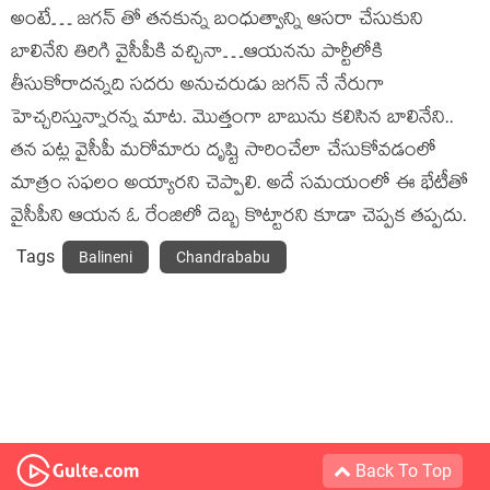
అంటే… జగన్ తో తనకున్న బంధుత్వాన్ని ఆసరా చేసుకుని
బాలినేని తిరిగి వైసీపీకి వచ్చినా…ఆయనను పార్టీలోకి
తీసుకోరాదన్నది సదరు అనుచరుడు జగన్ నే నేరుగా
హెచ్చరిస్తున్నారన్న మాట. మొత్తంగా బాబును కలిసిన బాలినేని..
తన పట్ల వైసీపీ మరోమారు దృష్టి సారించేలా చేసుకోవడంలో
మాత్రం సఫలం అయ్యారని చెప్పాలి. అదే సమయంలో ఈ భేటీతో
వైసీపీని ఆయన ఓ రేంజిలో దెబ్బ కొట్టారని కూడా చెప్పక తప్పదు.
Tags
Balineni
Chandrababu
Back To Top