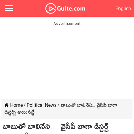
English
Home
/
Political News
/
బాబుతో బాలినేని… వైసీపీ బాగా
డిస్టర్బ్ అయినట్టే
బాబుతో బాలినేని… వైసీపీ బాగా డిస్టర్బ్