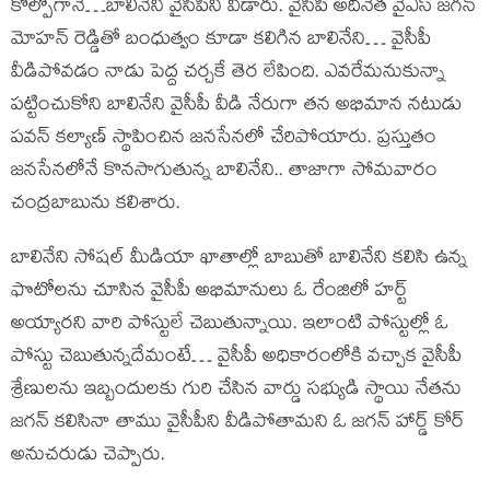
కోల్పోగానే…బాలినేని వైసీపీని వీడారు. వైసీపీ అదినేత వైఎస్ జగన్
మోహన్ రెడ్డితో బంధుత్వం కూడా కలిగిన బాలినేని… వైసీపీ
వీడిపోవడం నాడు పెద్ద చర్చకే తెర లేపింది. ఎవరేమనుకున్నా
పట్టించుకోని బాలినేని వైసీపీ వీడి నేరుగా తన అభిమాన నటుడు
పవన్ కల్యాణ్ స్థాపించిన జనసేనలో చేరిపోయారు. ప్రస్తుతం
జనసేనలోనే కొనసాగుతున్న బాలినేని.. తాజాగా సోమవారం
చంద్రబాబును కలిశారు.
బాలినేని సోషల్ మీడియా ఖాతాల్లో బాబుతో బాలినేని కలిసి ఉన్న
ఫొటోలను చూసిన వైసీపీ అభిమానులు ఓ రేంజిలో హర్ట్
అయ్యారని వారి పోస్టులే చెబుతున్నాయి. ఇలాంటి పోస్టుల్లో ఓ
పోస్టు చెబుతున్నదేమంటే… వైసీపీ అధికారంలోకి వచ్చాక వైసీపీ
శ్రేణులను ఇబ్బందులకు గురి చేసిన వార్డు సభ్యుడి స్థాయి నేతను
జగన్ కలిసినా తాము వైసీపీని వీడిపోతామని ఓ జగన్ హార్డ్ కోర్
అనుచరుడు చెప్పారు.