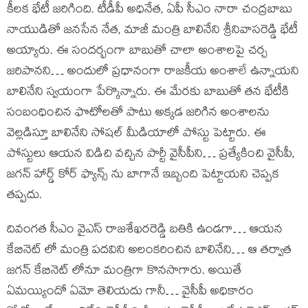
కీలక భేటీ జరిగింది. టీడీపీ అధినేత, ఏపీ సీఎం నారా చంద్రబాబు
నాయుడితో జనసేన నేత, మాజీ మంత్రి బాలినేని శ్రీనివాసరెడ్డి భేటీ
అయ్యారు. ఈ సందర్భంగా బాబుతో చాలా అంశాలపై చర్చ
జరిపానని… అందులో ప్రధానంగా రాజకీయ అంశాలే ఉన్నాయని
బాలినేని స్వయంగా పేర్కొన్నారు. ఈ మేరకు బాబుతో తన భేటీకి
సంబంధించిన ఫొటోలతో పాటు అక్కడ జరిగిన అంశాలను
వెల్లడిస్తూ బాలినేని సోషల్ మీడియాలో పోస్టు పెట్టారు. ఈ
పోస్టులు ఆయన విడిచి వచ్చిన పార్టీ వైసీపీని… ప్రత్యేకించి వైసీపీ,
జగన్ హార్డ్ కోర్ ఫ్యాన్స్ ను బాగానే ఇబ్బంది పెట్టాయని చెప్పక
తప్పదు.
దివంగత సీఎం వైఎస్ రాజశేఖరరెడ్డి బతికి ఉండగా… ఆయన
కేబినెట్ లో మంత్రి పదవిని అలంకరించిన బాలినేని… ఆ తర్వాత
జగన్ కేబినెట్ లోనూ మంత్రిగా కొనసాగారు. అయితే
ఏమయ్యిందో ఏమో తెలియదు గానీ… వైసీపీ అధికారం