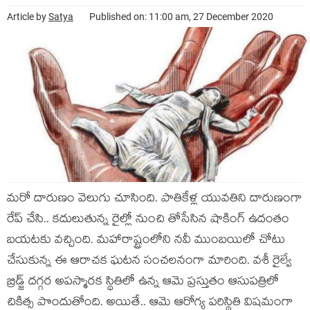
Article by
Satya
Published on: 11:00 am, 27 December 2020
మరో దారుణం వెలుగు చూసింది. పాతికేళ్ల యువతిని దారుణంగా
రేప్ చేసి.. కదులుతున్న రైల్లో నుంచి తోసేసిన షాకింగ్ ఉదంతం
బయటకు వచ్చింది. మహారాష్ట్రంలోని నవీ ముంబయిలో చోటు
చేసుకున్న ఈ ఆరాచక ఘటన సంచలనంగా మారింది. వశీ రైల్వే
బ్రిడ్జ్ దగ్గర అపస్మారక స్థితిలో ఉన్న ఆమె ప్రస్తుతం ఆసుపత్రిలో
చికిత్స పొందుతోంది. అయితే.. ఆమె ఆరోగ్య పరిస్థితి విషమంగా