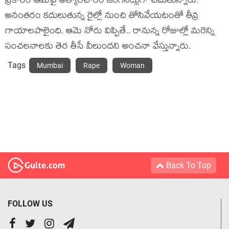
ప్రకారం ఆమెపై అత్యారచారం జరిగినట్లుగా చెబుతున్నారు.
అనంతరం కదులుతున్న రైల్లో నుంచి తోసివేయటంతో తీవ్ర
గాయాలపాలైంది. ఆమె నోరు విప్పితే.. రానున్న రోజుల్లో మరెన్ని
సంచలనాలకు తెర తీసే వీలుందని అంచనా వేస్తున్నారు.
Tags
Mumbai
Rape
Woman
Back To Top
FOLLOW US