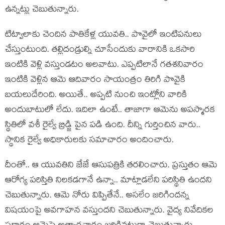
ఉన్నట్లు చెబుతున్నారు.
టిట్వాలాకు చెందిన పాతికేళ్ల యువతి.. పొవైలో ఇంటిపనులు
చేస్తుంటుంది. తల్లిదండ్రుల్ని చూసేందుకు వారానికి ఒకసారి
ఇంటికి వెళ్లి వస్తుండటం అలవాటు. ఎప్పటిలానే గతశనివారం
ఇంటికి వెళ్లిన ఆమె ఆదివారం సాయంత్రం తిరిగి పొవైకి
బయలుదేరింది. అయితే.. అప్పటి నుంచి ఇంట్లోని వారికి
అందుబాటులో లేదు. ఇదిలా ఉంటే.. తాజాగా ఆమెను అపస్మారక
స్థితిలో వశీ రైల్వే బ్రిడ్జి పైన పడి ఉంది. దీన్ని గుర్తించిన వారు..
స్థానిక రైల్వే అధికారులకు సమాచారం అందించారు.
దీంతో.. ఆ యువతిని జేజే ఆసుపత్రికి తరలించారు. ప్రస్తుతం ఆమె
ఆరోగ్య పరిస్తితి నిలకడగానే ఉన్నా.. మాట్లాడలేని పరిస్థితి ఉందని
చెబుతున్నారు. ఆమె నోరు విప్పితేనే.. అసలేం జరిగిందన్న
విషయంపై అవగాహన వస్తుందని చెబుతున్నారు. వైద్య నివేదికల