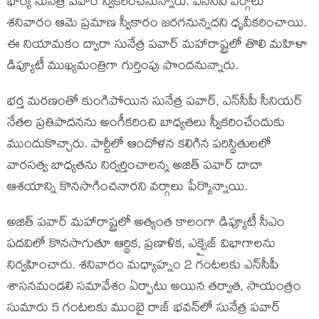
భార్య సునేత్ర పవార్ స్వీకరించనున్నారు. ఎన్‌సీపీ వర్గాలు
శనివారం ఆమె ప్రమాణ స్వీకారం జరగనున్నదని ధృవీకరించాయి.
ఈ నియామకం ద్వారా సునేత్ర పవార్ మహారాష్ట్రలో తొలి మహిళా
డిప్యూటీ ముఖ్యమంత్రి‌గా గుర్తింపు పొందనున్నారు.
భర్త మరణంతో కుంగిపోయిన సునేత్ర పవార్, ఎన్‌సీపీ సీనియర్
నేతల ప్రతిపాదనను అంగీకరించి బాధ్యతలు స్వీకరించేందుకు
ముందుకొచ్చారు. పార్టీలో ఆందోళన కలిగిన పరిస్థితులలో
వారసత్వ బాధ్యతను నిర్వర్తించాలన్న అజిత్ పవార్ దాదా
ఆశయాన్ని కొనసాగించనారని వర్గాలు పేర్కొన్నాయి.
అజిత్ పవార్ మహారాష్ట్రలో అత్యంత కాలంగా డిప్యూటీ సీఎం
పదవిలో కొనసాగుతూ ఆర్థిక, ప్రణాళిక, ఎక్సైజ్ విభాగాలను
నిర్వహించారు. శనివారం మధ్యాహ్నం 2 గంటలకు ఎన్‌సీపీ
శాసనమండలి సమావేశం ఏర్పాటు అయిన తర్వాత, సాయంత్రం
సుమారు 5 గంటలకు ముంబై రాజ్ భవన్‌లో సునేత్ర పవార్