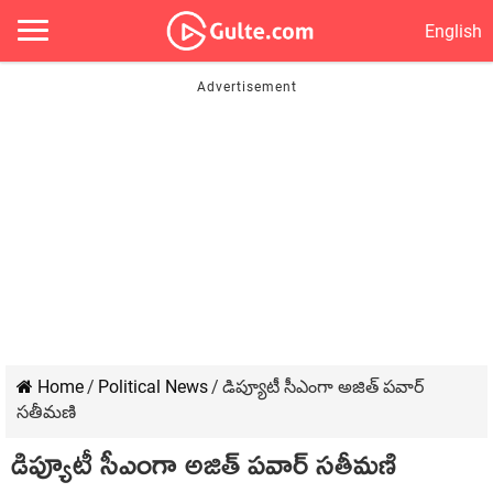
English
Home
/
Political News
/
డిప్యూటీ సీఎంగా అజిత్ పవార్
సతీమణి
డిప్యూటీ సీఎంగా అజిత్ పవార్ సతీమణి