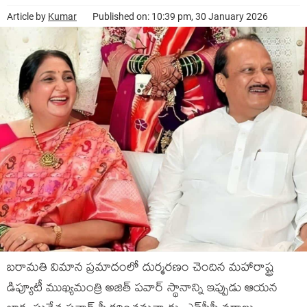
Article by
Kumar
Published on: 10:39 pm, 30 January 2026
బరామతి విమాన ప్రమాదంలో దుర్మరణం చెందిన మహారాష్ట్ర
డిప్యూటీ ముఖ్యమంత్రి అజిత్ పవార్ స్థానాన్ని ఇప్పుడు ఆయన