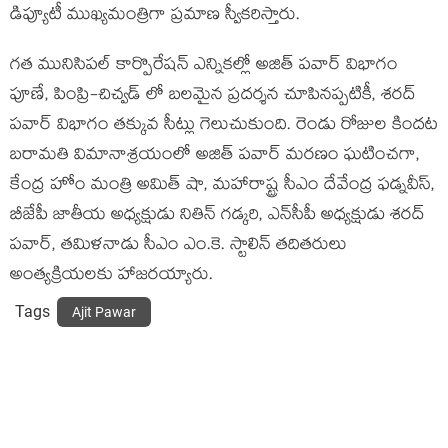
డిప్యూటీ ముఖ్యమంత్రి‌గా ప్రమాణ స్వీకరిస్తారు.
గత మునిసిపల్ కార్పొరేషన్ ఎన్నికల్లో అజిత్ పవార్ విభాగం
పూణే, పింప్రి-చిచ్వడ్ లో బలమైన ప్రదర్శన చూపినప్పటికీ, శరద్
పవార్ విభాగం తక్కువ సీట్లు గెలుచుకుంది. రెండు రోజుల కిందట
బరామతి విమానాశ్రయంలో అజిత్ పవార్ మరణం ఘటించగా,
కేంద్ర హోం మంత్రి అమిత్ షా, మహారాష్ట్ర సీఎం దేవేంద్ర ఫడ్నవీస్,
బీజేపీ జాతీయ అధ్యక్షుడు నితిన్ గడ్కరి, ఎన్‌సీపీ అధ్యక్షుడు శరద్
పవార్, తమిళనాడు సీఎం ఎం.కె. స్టాలిన్ తదితరులు
అంత్యక్రియలకు హాజరయ్యారు.
Tags
Ajit Pawar