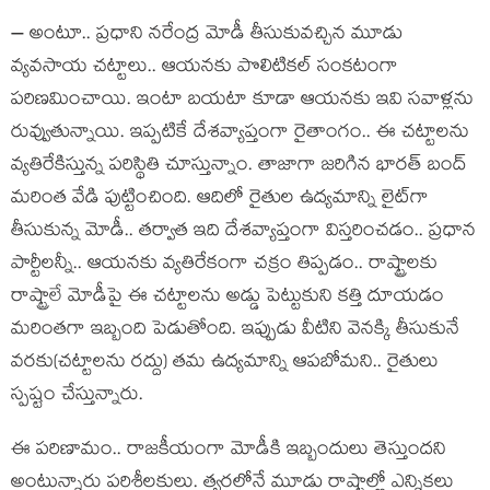
– అంటూ.. ప్ర‌ధాని న‌రేంద్ర మోడీ తీసుకువ‌చ్చిన మూడు
వ్య‌వ‌సాయ చ‌ట్టాలు.. ఆయ‌న‌కు పొలిటిక‌ల్ సంకటంగా
ప‌రిణ‌మించాయి. ఇంటా బ‌య‌టా కూడా ఆయ‌న‌కు ఇవి స‌వాళ్ల‌ను
రువ్వుతున్నాయి. ఇప్ప‌టికే దేశ‌వ్యాప్తంగా రైతాంగం.. ఈ చ‌ట్టాల‌ను
వ్య‌తిరేకిస్తున్న ప‌రిస్థితి చూస్తున్నాం. తాజాగా జ‌రిగిన భార‌త్ బంద్
మ‌రింత వేడి పుట్టించింది. ఆదిలో రైతుల ఉద్య‌మాన్ని లైట్‌గా
తీసుకున్న మోడీ.. త‌ర్వాత ఇది దేశ‌వ్యాప్తంగా విస్త‌రించ‌డం.. ప్ర‌ధాన
పార్టీల‌న్నీ.. ఆయ‌న‌కు వ్య‌తిరేకంగా చ‌క్రం తిప్పడం.. రాష్ట్రాల‌కు
రాష్ట్రాలే మోడీపై ఈ చ‌ట్టాల‌ను అడ్డు పెట్టుకుని క‌త్తి దూయ‌డం
మ‌రింత‌గా ఇబ్బంది పెడుతోంది. ఇప్పుడు వీటిని వెన‌క్కి తీసుకునే
వ‌ర‌కు(చ‌ట్టాల‌ను ర‌ద్దు) త‌మ ఉద్య‌మాన్ని ఆప‌బోమ‌ని.. రైతులు
స్ప‌ష్టం చేస్తున్నారు.
ఈ ప‌రిణామం.. రాజ‌కీయంగా మోడీకి ఇబ్బందులు తెస్తుంద‌ని
అంటున్నారు ప‌రిశీల‌కులు. త్వ‌ర‌లోనే మూడు రాష్ట్రాల్లో ఎన్నిక‌లు