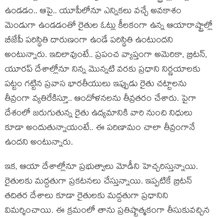
ఉండ‌డం.. ఆపై.. యూపీలోనూ ఎన్నిక‌లు వ‌చ్చే అవ‌కాశం
మెండుగా ఉండ‌డంతో రైతుల ఓట్లు కీల‌కంగా ఉన్న ఆయారాష్ట్రాల్లో
బీజేపీ ప‌రిస్థితి దారుణంగా ఉండే ప‌రిస్థితి ఉంటుంద‌ని
అంటున్నారు. ఇదిలావుంటే.. ప్ర‌పంచ వ్యాప్తంగా అమెరికా, బ్రిట‌న్‌,
యూర‌ప్ దేశాల్లోనూ నిన్న మొన్న‌టి వ‌ర‌కు ప్ర‌ధాని నిర్ణ‌యాల‌కు
ప‌ట్టం గ‌ట్టిన ప్ర‌వాస భారతీయులు ఇప్పుడు రైతు చ‌ట్టాల‌ను
తీవ్రంగా వ్య‌తిరేకిస్తూ.. ఆందోళ‌న‌ల‌ను తీవ్ర‌త‌రం చేశారు. పైగా
దేశంలో జ‌రుగుతున్న రైతు ఉద్య‌మానికి వారి నుంచి నిధులు
కూడా అందుతున్నాయంటే.. ఈ ప‌రిణామం చాలా తీవ్రంగానే
ఉంద‌ని అంటున్నారు.
ఇక‌, ఆయా దేశాల్లోనూ ప్ర‌భుత్వాలు మోడీని హెచ్చ‌రిస్తున్నాయి.
రైతుల‌కు మ‌ద్ద‌తుగా ప్ర‌క‌ట‌న‌లు చేస్తున్నాయి. ఇప్ప‌టికే బ్రిట‌న్
త‌దిత‌ర దేశాలు కూడా రైతుల‌కు మ‌ద్ద‌తుగా ప్ర‌ధానిని
విమ‌ర్శించాయి. ఈ క్ర‌మంలో తాను ప్ర‌తిష్టాత్మ‌కంగా తీసుకువ‌చ్చిన