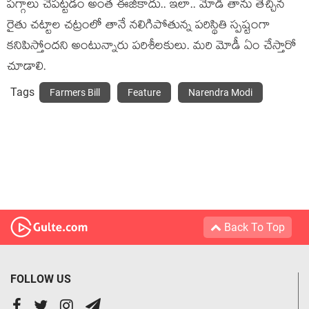
ప‌గ్గాలు చేప‌ట్ట‌డం అంత ఈజీకాదు.. ఇలా.. మోడీ తాను తెచ్చిన
రైతు చ‌ట్టాల చ‌ట్రంలో తానే న‌లిగిపోతున్న ప‌రిస్థితి స్ప‌ష్టంగా
క‌నిపిస్తోంద‌ని అంటున్నారు ప‌రిశీల‌కులు. మ‌రి మోడీ ఏం చేస్తారో
చూడాలి.
Tags
Farmers Bill
Feature
Narendra Modi
Back To Top
FOLLOW US