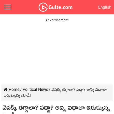
English
Home
/
Political News
/
వెన‌క్కి త‌గ్గాలా? వ‌ద్దా? అన్ని విధాలా
ఇరుక్కున్న మోడీ!
వెన‌క్కి త‌గ్గాలా? వ‌ద్దా? అన్ని విధాలా ఇరుక్కున్న