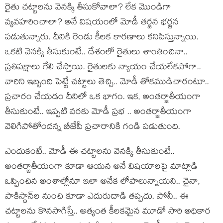
రైతు చ‌ట్టాల‌ను వెన‌క్కి తీసుకోవాలా? లేక మొండిగా
వ్య‌వ‌హ‌రించాలా? అనే విష‌యంలో మోడీ త‌ర్జ‌న భ‌ర్జ‌న
ప‌డుతున్నారు. దీనికి రెండు కీల‌క కార‌ణాలు క‌నిపిస్తున్నాయి.
ఒక‌టి వెన‌క్కి తీసుకుంటే.. దేశంలో రైతులు శాంతించినా..
ప్ర‌తిప‌క్షాలు గేలి చేస్తాయి. రైతుల‌కు న్యాయం చేయ‌లేక‌పోగా..
వారిని ఇబ్బంది పెట్టే చ‌ట్టాలు తెచ్చి.. మోడీ తోక‌ముడిచారంటూ..
ప్ర‌చారం చేయ‌డం దీనిలో ఒక భాగం. ఇక‌, అంత‌ర్జాతీయంగా
తీసుకుంటే.. ఇప్ప‌టి వ‌ర‌కు మోడీ ప్ర‌భ .. అంత‌ర్జాతీయంగా
వెలిగిపోతోంద‌న్న బీజేపీ ప్ర‌చారానికి గండి ప‌డుతుంది.
ఎందుకంటే.. మోడీ ఈ చ‌ట్టాల‌ను వెన‌క్కి తీసుకుంటే..
అంత‌ర్జాతీయంగా కూడా ఆయ‌న అనే విష‌యాల‌పై మాట్లాడి
ఒప్పించిన అంశాల్లోనూ ఇలా అనేక లోపాలున్నాయ‌ని.. చైనా,
పాకిస్థాన్‌ల నుంచి కూడా ఎదురుదాడి త‌ప్ప‌దు. పోనీ.. ఈ
చ‌ట్టాల‌ను కొన‌సాగిస్తే.. అత్యంత కీల‌క‌మైన మూడో సారి అధికార