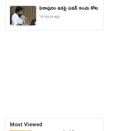
పిఠాపురం ఇకపై పవన్ కంచు కోట
16 hours ago
Most Viewed