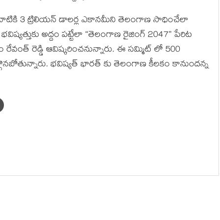
నాటికి 3 ట్రిలియన్ డాలర్ల ఎకానమీని తెలంగాణ సాధించేలా
ాణ భవిష్యత్తుకు అద్దం పట్టేలా “తెలంగాణ రైజింగ్ 2047” పేరిట
రేవంత్ రెడ్డి ఆవిష్కరించనున్నారు. ఈ సమ్మిట్ లో 500
ల్గొనబోతున్నారు. భవిష్యత్ భారత్ కు తెలంగాణ కీలకం కానుందన్న