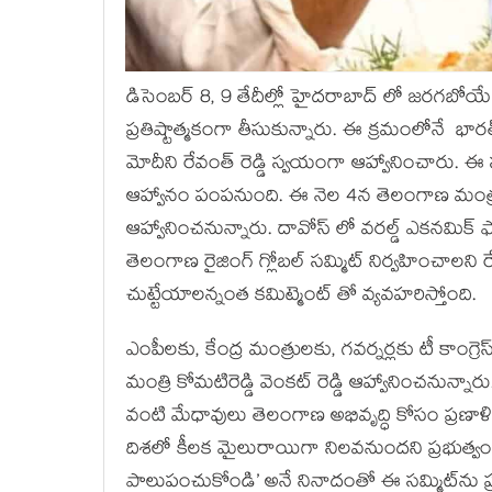
డిసెంబర్ 8, 9 తేదీల్లో హైదరాబాద్ లో జరగబోయే ‘త
ప్రతిష్టాత్మకంగా తీసుకున్నారు. ఈ క్రమంలోనే భార
మోదీని రేవంత్ రెడ్డి స్వయంగా ఆహ్వానించారు. ఈ స
ఆహ్వానం పంపనుంది. ఈ నెల 4న తెలంగాణ మంత్రుల
ఆహ్వానించనున్నారు. దావోస్‌ లో వరల్డ్‌ ఎకనమిక్‌ 
తెలంగాణ రైజింగ్ గ్లోబల్ సమ్మిట్ నిర్వహించాలని 
చుట్టేయాలన్నంత కమిట్మెంట్ తో వ్యవహరిస్తోంది.
ఎంపీలకు, కేంద్ర మంత్రులకు, గవర్నర్లకు టీ కాంగ్ర
మంత్రి కోమటిరెడ్డి వెంకట్ రెడ్డి ఆహ్వానించనున్
వంటి మేధావులు తెలంగాణ అభివృద్ధి కోసం ప్రణాళిక
దిశలో కీలక మైలురాయిగా నిలవనుందని ప్రభుత్వం
పాలుపంచుకోండి’ అనే నినాదంతో ఈ సమ్మిట్‌ను ప్రభ