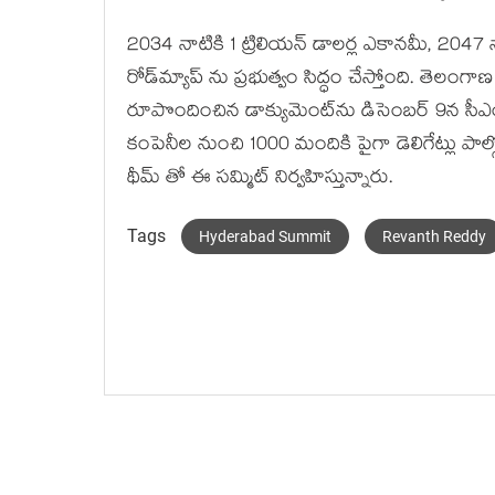
2034 నాటికి 1 ట్రిలియన్ డాలర్ల ఎకానమీ, 2047 
రోడ్‌మ్యాప్ ను ప్రభుత్వం సిద్ధం చేస్తోంది. తెలంగ
రూపొందించిన డాక్యుమెంట్‌ను డిసెంబర్ 9న సీఎం 
కంపెనీల నుంచి 1000 మందికి పైగా డెలిగేట్లు పా
థీమ్ తో ఈ సమ్మిట్ నిర్వహిస్తున్నారు.
Tags
Hyderabad Summit
Revanth Reddy