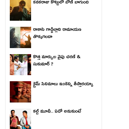
కనకరాజు కొట్టులో బోణీ బాగుంది
రాకాసి గాడ్జిల్లాని రామాయణ
తొక్కగలదా
కొత్త మార్పుల వైపు చరణ్ &
సుకుమార్ ?
క్రైమ్ సినిమాలు ఇంకెన్ని తీస్తారయ్యా
కల్ట్ మూవీ... ఏదో అనుకుంటే