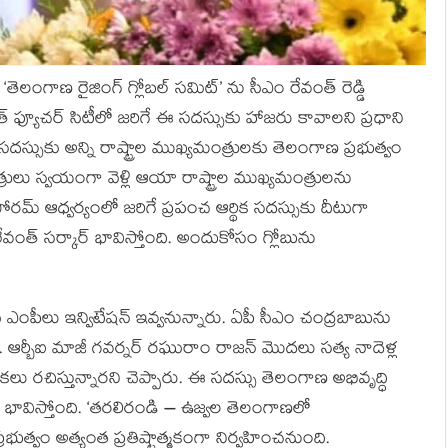
ెలంగాణ రైజింగ్ గ్లోబల్ సమిట్’ ను సీఎం రేవంత్ రెడ్డి
త్ ఫ్యూచర్ సిటీలో జరిగే ఈ సదస్సుకు హాజరు కావాలని ప్రధాని
దస్సుకు అన్ని రాష్ట్రాల ముఖ్యమంత్రులకు తెలంగాణ ప్రభుత్వం
ు స్వయంగా వెళ్లి ఆయా రాష్ట్రాల ముఖ్యమంత్రులను
ఫోరమ్‌ ఆధ్వర్యంలో జరిగే ప్రపంచ ఆర్థిక సదస్సుకు దీటుగా
రేవంత్ సర్కార్ భావిస్తోంది. అందుకోసం గ్లోబును
ెస్ ఎంపీలు ఇన్విటేషన్ ఇవ్వనున్నారు. ఏపీ సీఎం చంద్రబాబును
నారు. ఆర్బీఐ మాజీ గవర్నర్ రఘురాం రాజన్ మొదలు సత్య నాదెళ్ల
లు రచిస్తున్నారని చెప్పారు. ఈ సదస్సు తెలంగాణ అభివృద్ధి
 భావిస్తోంది. ‘తరలిరండి – ఉజ్వల తెలంగాణలో
ుత్వం అత్యంత ప్రతిష్టాత్మకంగా నిర్వహించనుంది.