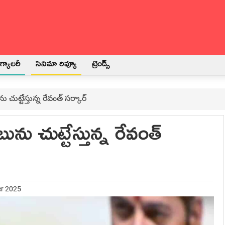
్యాలరీ
సినిమా రివ్యూ
ట్రెండ్స్
ను చుట్టేస్తున్న రేవంత్ సర్కార్
బును చుట్టేస్తున్న రేవంత్
er 2025