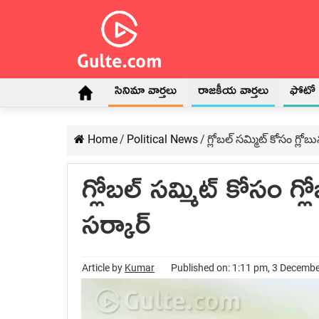
సినిమా వార్తలు
రాజకీయ వార్తలు
ఫోటో గ
Home
/
Political News
/
గ్లోబల్ సమ్మిట్ కోసం గ్లోబు
గ్లోబల్ సమ్మిట్ కోసం గ్లో
సర్కార్
Article by
Kumar
Published on: 1:11 pm, 3 Decemb