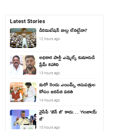
Latest Stories
డీలిమిటేషన్ బిల్లు లేన‌ట్టేనా?
12 hours ago
అధికార పార్టీ ఎమ్మెల్యే కుమారుడి
ప్రేమ్ కహాని
13 hours ago
మరో రెండు ఎయిమ్స్ ఆసుపత్రుల
కోసం జనసేన వినతి
14 hours ago
వైసీపీ ‘జెన్ జీ’ కాదు… ‘గంజాయ్
జీ’
15 hours ago