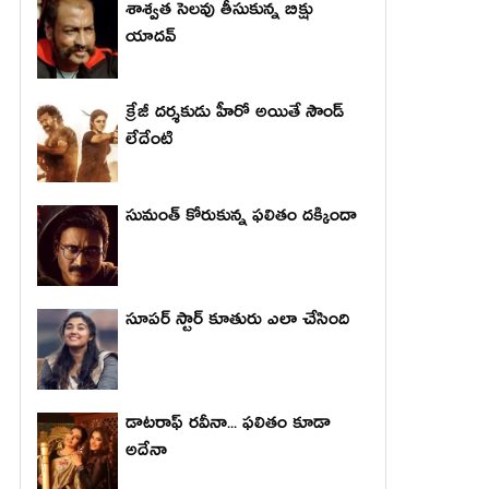
శాశ్వత సెలవు తీసుకున్న బిక్షు
యాదవ్
క్రేజీ దర్శకుడు హీరో అయితే సౌండ్
లేదేంటి
సుమంత్ కోరుకున్న ఫలితం దక్కిందా
సూపర్ స్టార్ కూతురు ఎలా చేసింది
డాటరాఫ్ రవీనా... ఫలితం కూడా
అదేనా