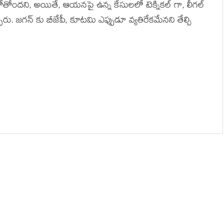
బోతోందని, అయితే, ఆయనపై ఉన్న కేసులలో టెక్నికల్ గా, లీగల్
ారు. జగన్ కు బీజేపీ, కూటమి ఎప్పుడూ వ్యతిరేకమేనని తేల్చి