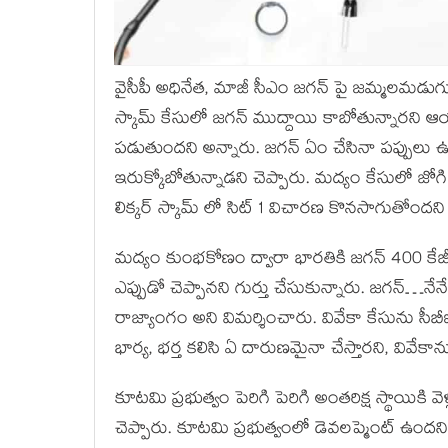
వైసీపీ అధినేత, మాజీ సీఎం జగన్ పై జమ్మలమడుగు ఎ
స్కామ్ కేసులో జగన్ ముద్దాయి కాబోతున్నారని ఆయ
పడుతుందని అన్నారు. జగన్ ఏం చేసినా పప్పులు 
ఇరుక్కోబోతున్నాడని చెప్పారు. మద్యం కేసులో జ
లిక్కర్ స్కామ్ లో సిట్ 1 విచారణ కొనసాగుతోందని
మద్యం కుంభకోణం ద్వారా భారతికి జగన్ 400 
ఎప్పుడో చెప్పానని గుర్తు చేసుకున్నారు. జగన్…నేన
రాజ్యాంగం అని విమర్శించారు. వివేకా కేసును సీబ
భార్య, భర్త కలిసి ఏ దారుణమైనా చేస్తారని, వివ
కూటమి ప్రభుత్వం పెరిగి పెరిగి అంతరిక్ష స్థాయికి
చెప్పారు. కూటమి ప్రభుత్వంలో డెవలప్మెంట్ ఉందని,