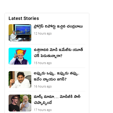
Latest Stories
ప్రోగ్రెస్ రిపోర్టు ఇచ్చిన చంద్ర‌బాబు
12 hours ago
ఉత్త‌రాదిన మోడీ ఇమేజ్‌కు యూత్
చెక్ పెడుతున్నారా?
15 hours ago
అప్పుడు ఒప్పు.. ఇప్పుడు తప్పు..
ఇదేం న్యాయం జగన్?
16 hours ago
మార్క్ మామా… మోదీజీకి సారీ
చెప్పాల్సిందే
17 hours ago