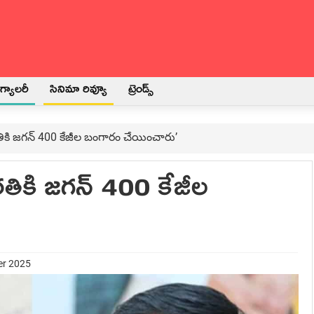
్యాలరీ
సినిమా రివ్యూ
ట్రెండ్స్
ారతికి జగన్ 400 కేజీల బంగారం చేయించారు’
ారతికి జగన్ 400 కేజీల
er 2025