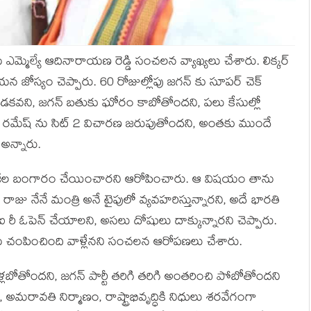
మ్మెల్యే ఆదినారాయణ రెడ్డి సంచలన వ్యాఖ్యలు చేశారు. లిక్కర్
న జోస్యం చెప్పారు. 60 రోజుల్లోపు జగన్ కు సూపర్ చెక్
ఉడకవని, జగన్ బతుకు ఘోరం కాబోతోందని, పలు కేసుల్లో
ోగి రమేష్ ను సిట్ 2 విచారణ జరుపుతోందని, అంతకు ముందే
 అన్నారు.
కేజీల బంగారం చేయించారని ఆరోపించారు. ఆ విషయం తాను
ే రాజు నేనే మంత్రి అనే టైపులో వ్యవహరిస్తున్నారని, అదే భారతి
ీఐ రీ ఓపెన్ చేయాలని, అసలు దోషులు దాక్కున్నారని చెప్పారు.
ేకాను చంపించింది వాళ్లేనని సంచలన ఆరోపణలు చేశారు.
 వెళ్లబోతోందని, జగన్ పార్టీ తరిగి తరిగి అంతరించి పోబోతోందని
 అమరావతి నిర్మాణం, రాష్ట్రాభివృద్ధికి నిధులు శరవేగంగా