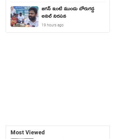
జగన్ ఇంటి ముందు బోరుగడ్డ
అనిల్ నిరసన
19 hours ago
Most Viewed