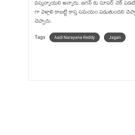
వస్తున్నాయని అన్నారు. జగన్ కు సూపర్ చెక్ పడ
గా వెళ్లాలి కాబట్టి కాస్త సమయం పడుతుందని చెప్ప
చెప్పారు.
Tags
Aadi Narayana Reddy
Jagan