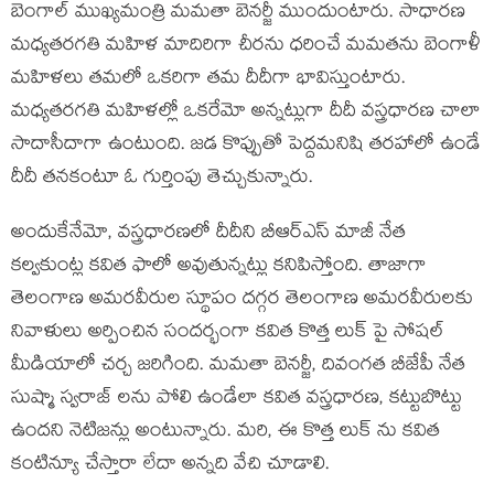
బెంగాల్ ముఖ్యమంత్రి మమతా బెనర్జీ ముందుంటారు. సాధారణ
మధ్యతరగతి మహిళ మాదిరిగా చీరను ధరించే మమతను బెంగాళీ
మహిళలు తమలో ఒకరిగా తమ దీదీగా భావిస్తుంటారు.
మధ్యతరగతి మహిళల్లో ఒకరేమో అన్నట్లుగా దీదీ వస్త్రధారణ చాలా
సాదాసీదాగా ఉంటుంది. జడ కొప్పుతో పెద్దమనిషి తరహాలో ఉండే
దీదీ తనకంటూ ఓ గుర్తింపు తెచ్చుకున్నారు.
అందుకేనేమో, వస్త్రధారణలో దీదీని బీఆర్ఎస్ మాజీ నేత
కల్వకుంట్ల కవిత ఫాలో అవుతున్నట్లు కనిపిస్తోంది. తాజాగా
తెలంగాణ అమరవీరుల స్థూపం దగ్గర తెలంగాణ అమరవీరులకు
నివాళులు అర్పించిన సందర్భంగా కవిత కొత్త లుక్ పై సోషల్
మీడియాలో చర్చ జరిగింది. మమతా బెనర్జీ, దివంగత బీజేపీ నేత
సుష్మా స్వరాజ్ లను పోలి ఉండేలా కవిత వస్త్రధారణ, కట్టుబొట్టు
ఉందని నెటిజన్లు అంటున్నారు. మరి, ఈ కొత్త లుక్ ను కవిత
కంటిన్యూ చేస్తారా లేదా అన్నది వేచి చూడాలి.