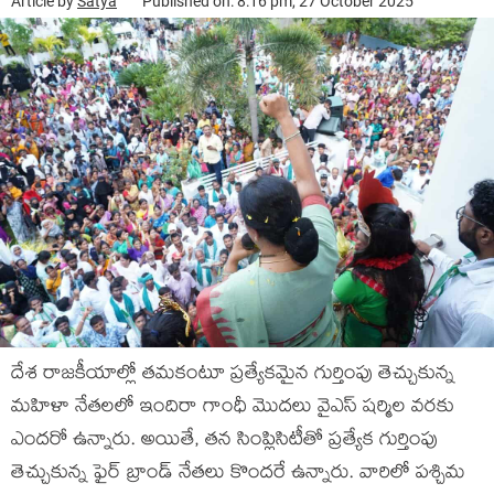
Article by
Satya
Published on: 8:16 pm, 27 October 2025
దేశ రాజకీయాల్లో తమకంటూ ప్రత్యేకమైన గుర్తింపు తెచ్చుకున్న
మహిళా నేతలలో ఇందిరా గాంధీ మొదలు వైఎస్ షర్మిల వరకు
ఎందరో ఉన్నారు. అయితే, తన సింప్లిసిటీతో ప్రత్యేక గుర్తింపు
తెచ్చుకున్న ఫైర్ బ్రాండ్ నేతలు కొందరే ఉన్నారు. వారిలో పశ్చిమ