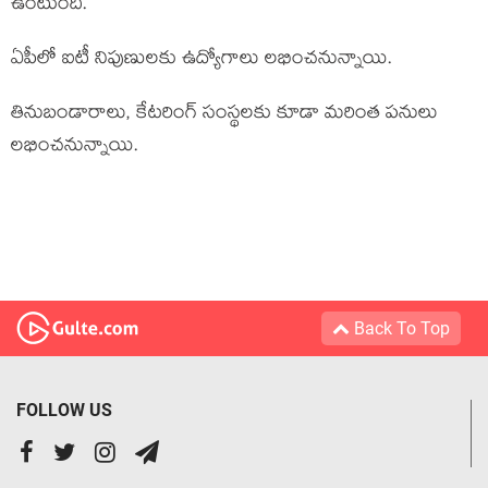
ఉంటుంది.
ఏపీలో ఐటీ నిపుణులకు ఉద్యోగాలు లభించనున్నాయి.
తినుబండారాలు, కేటరింగ్ సంస్థలకు కూడా మరింత పనులు
లభించనున్నాయి.
Back To Top
FOLLOW US