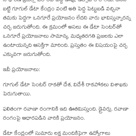
సాధారణ ప్రజల్లో ఎలాంటి పెద్ద ఊపు, ఉత్సాహం రాలేదు. దీనిని
బట్టి గూగుల్ డేటా కేంద్రం వంటి అతి పెద్ద పెట్టుబడి వచ్చినా
తమకు పెద్దగా ఒనగూరే ప్రయోజనం లేదని వారు భావిస్తున్నారన్న
చర్చ జరుగుతోంది. ఈ క్రమంలో అసలు ఈ డేటా సెంటర్‌తో
ఒనగూరే ప్రయోజనాలు సామాన్య, మధ్యతరగతి ప్రజలకు ఎలా
ఉంటాయన్నది ఆసక్తిగా మారింది. ప్రస్తుతం ఈ విషయంపై చర్చ
ఎక్కువగా జరుగుతోంది.
ఇవీ ప్రయోజనాలు:
గూగుల్ డేటా సెంటర్ రాకతో దేశ, విదేశీ రాకపోకలు విశాఖకు
పెరుగుతాయి.
ఫలితంగా రవాణా రంగానికి ఇది ఊతమిస్తుంది. డ్రైవర్లు, రవాణా
రంగంపై ఆధారపడిన వారికి ప్రయోజనం.
డేటా కేంద్రంలో సుమారు లక్ష మందికిపైగా ఉద్యోగాలు