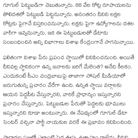
గూగుల్ పెట్టుబడిగా చెబుతున్నారు. 88 వేల కోట్ల రూపాయలను
తొలిదశలో పెట్టుబడి పెట్టనున్నారు. అనంతరం దీనిని లక్షల
కోట్లకు పైగానే విస్తరించనున్నారు. లక్షకు పైగా ఉద్యోగాలను దశల
వారీగా ఇవ్వనున్నారు. ఇక ఈ పెట్టుబడులతో డేటాకు
సంబంధించిన అన్ని విభాగాలు విశాఖ కేంద్రంగానే సాగనున్నాయి.
ఫలితంగా విశాఖ పేరు ప్రపంచ స్థాయిలో వినిపించనుంది. అయితే
దీనివల్ల స్థానికంగా ఉన్న జనాలకు జరిగే మేలెంత? అనేది కీలకం.
ఎందుకంటే సీఎం చంద్రబాబుపై తాజాగా సోషల్ మీడియాలో
జరుగుతున్న ప్రచారం వేరేగా ఉంది. ఉన్నత స్థాయి వర్గాలకు
ఆయన పెద్దపీట వేస్తున్నారని, వారికే ప్రాధాన్యం ఇస్తున్నారని
ప్రచారం చేస్తున్నారు. పెట్టుబడుల పేరుతో పెద్దలకు భూములు
ఇస్తున్నారని కూడా అంటున్నారు. ఈ నేపథ్యంలో గూగుల్ డేటా
సెంటర్ వచ్చినా పార్టీ నాయకుల వరకే ఈ ప్రభావం కనిపించింది.