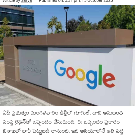
Article by
Satya
Published on: 5:31 pm, 15 October 2025
ఏపీ ప్రభుత్వం మంగళవారం ఢిల్లీలో గూగుల్, దాని అనుబంధ
సంస్థ రైడైన్‌తో ఒప్పందం చేసుకుంది. ఈ ఒప్పందం ప్రకారం
విశాఖలో భారీ పెట్టుబడి రానుంది. ఇది ఆసియాలోనే అతి పెద్ద