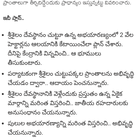
ప్రాంతాలుగా తీర్చిదిద్దేందుకు ప్రాధాన్యం ఇస్తున్న‌ట్టు వివ‌రించారు.
ఇదీ ప్లాన్‌..
శ్రీశైలం దేవ‌స్థానం చుట్టూ ఉన్న అభ‌యారణ్యంలో 2 వేల
హెక్టార్ల‌ను ఆల‌యానికి కేటాయించేలా ప్లాన్ చేశారు.
దీనిపై కేంద్రానికి విన్న‌వించి.. ఆ భూములు
తీసుకుంటారు.
ప‌ర్యాట‌కంగా శ్రీశైలం చుట్టుప‌క్క‌ల ప్రాంతాల‌ను అభివృద్ధి
చేయ‌డం ద్వారా.. ఆదాయం పెంచ‌నున్నారు.
శ్రీశైలం దేవ‌స్థానానికి వెళ్లేందుకు ప్ర‌స్తుతం ఉన్న ఏకైక
మార్గాన్ని మ‌రింత విస్త‌రించి.. జాతీయ ర‌హ‌దారుల‌కు
అనుసంధానం చేయ‌నున్నారు.
పులుల అభ‌యార‌ణ్యాన్ని మ‌రింత విస్త‌రించి.. అభివృద్ధి
చేయ‌నున్నారు.