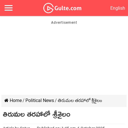
English
Home
/
Political News
/
తిరుమల త‌ర‌హాలో శ్రీశైలం
తిరుమల త‌ర‌హాలో శ్రీశైలం