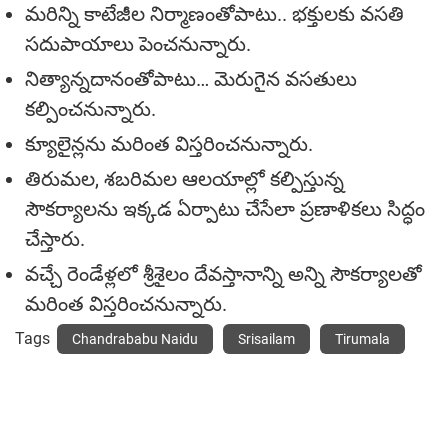
మ‌రిన్ని కాటేజీల నిర్మాణంతోపాటు.. భ‌క్తుల‌కు వ‌స‌తి
స‌దుపాయాలు పెంచ‌నున్నారు.
నిత్యాన్న‌దానంతోపాటు… మెరుగైన వ‌స‌తులు
క‌ల్పించ‌నున్నారు.
క్యూలైన్ల‌ను మ‌రింత విస్త‌రించ‌నున్నారు.
తిరుమ‌ల‌, శ‌బ‌రిమ‌ల ఆల‌యాల్లో క‌ల్పిస్తున్న
సౌక‌ర్యాల‌ను ఇక్క‌డ ఏర్పాటు చేసేలా ప్ర‌ణాళిక‌లు సిద్ధం
చేస్తారు.
వ‌చ్చే రెండేళ్ల‌లో శ్రీశైలం దేవ‌స్తానాన్ని అన్ని సౌక‌ర్యాల‌తో
మ‌రింత విస్త‌రించ‌నున్నారు.
Tags
Chandrababu Naidu
Srisailam
Tirumala