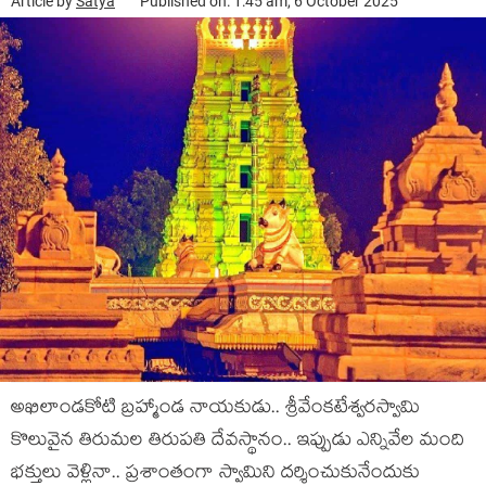
Article by
Satya
Published on: 1:45 am, 6 October 2025
అఖిలాండ‌కోటి బ్ర‌హ్మాండ నాయ‌కుడు.. శ్రీవేంక‌టేశ్వ‌ర‌స్వామి
కొలువైన తిరుమ‌ల తిరుప‌తి దేవ‌స్థానం.. ఇప్పుడు ఎన్నివేల మంది
భ‌క్తులు వెళ్లినా.. ప్రశాంతంగా స్వామిని ద‌ర్శించుకునేందుకు