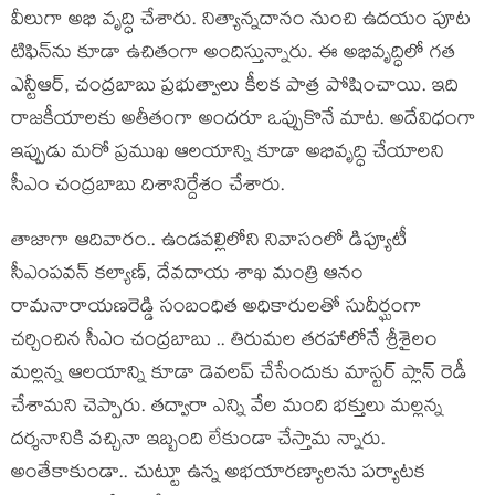
వీలుగా అభి వృద్ధి చేశారు. నిత్యాన్న‌దానం నుంచి ఉద‌యం పూట
టిఫిన్‌ను కూడా ఉచితంగా అందిస్తున్నారు. ఈ అభివృద్ధిలో గ‌త
ఎన్టీఆర్‌, చంద్ర‌బాబు ప్ర‌భుత్వాలు కీల‌క పాత్ర పోషించాయి. ఇది
రాజ‌కీయాల‌కు అతీతంగా అంద‌రూ ఒప్పుకొనే మాట‌. అదేవిధంగా
ఇప్పుడు మ‌రో ప్ర‌ముఖ ఆల‌యాన్ని కూడా అభివృద్ధి చేయాల‌ని
సీఎం చంద్ర‌బాబు దిశానిర్దేశం చేశారు.
తాజాగా ఆదివారం.. ఉండ‌వ‌ల్లిలోని నివాసంలో డిప్యూటీ
సీఎంప‌వ‌న్ క‌ల్యాణ్‌, దేవ‌దాయ శాఖ మంత్రి ఆనం
రామ‌నారాయ‌ణ‌రెడ్డి సంబంధిత అధికారుల‌తో సుదీర్ఘంగా
చ‌ర్చించిన సీఎం చంద్ర‌బాబు .. తిరుమ‌ల త‌ర‌హాలోనే శ్రీశైలం
మ‌ల్ల‌న్న ఆల‌యాన్ని కూడా డెవ‌ల‌ప్ చేసేందుకు మాస్ట‌ర్ ప్లాన్ రెడీ
చేశామ‌ని చెప్పారు. త‌ద్వారా ఎన్ని వేల మంది భ‌క్తులు మ‌ల్ల‌న్న
ద‌ర్శ‌నానికి వ‌చ్చినా ఇబ్బంది లేకుండా చేస్తామ న్నారు.
అంతేకాకుండా.. చుట్టూ ఉన్న అభ‌యార‌ణ్యాల‌ను ప‌ర్యాట‌క