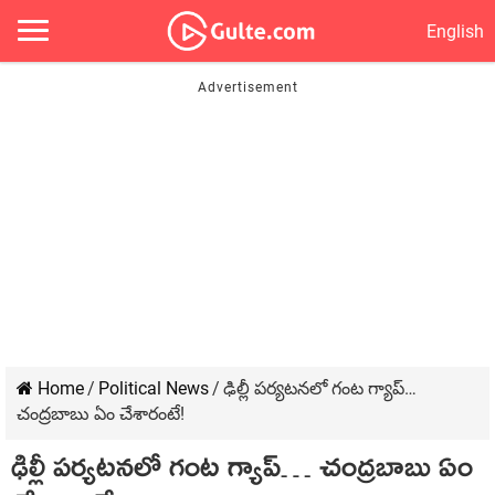
English
Home
/
Political News
/
ఢిల్లీ ప‌ర్య‌ట‌న‌లో గంట గ్యాప్‌…
చంద్ర‌బాబు ఏం చేశారంటే!
ఢిల్లీ ప‌ర్య‌ట‌న‌లో గంట గ్యాప్‌… చంద్ర‌బాబు ఏం