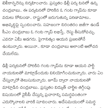
టెలీకాన్ఫ‌రెన్సు నిర్వ‌హించారు. ప్ర‌స్తుతం ఢిల్లీ ప‌ర్య ట‌న‌లో ఉన్న
చంద్ర‌బాబు.. ఈ ప‌ర్య‌ట‌న‌లో దొరికిన ఓ గంట గ్యాప్‌ను కూడా
వ‌దులు కోకుండా.. రాష్ట్రంలో జ‌రుగుతున్న ప‌రిణామాలు..
అభివృద్ధిపై స్పందించారు. స‌హ‌జంగా నిరంత‌రం బిజీగా ఉండే
సీఎం చంద్ర‌బాబు ఓ గంట గ్యాప్ ల‌భిస్తే.. రెస్టు తీసుకోవ‌చ్చు.
ఎవ‌రూ ఏమీ అడ‌గ‌రు. పైగానిత్యం ఆయ‌న ప్ర‌జ‌ల‌తోనే
ఉంటున్నారు. అయినా.. కూడా చంద్ర‌బాబు అలాంటి ఆలోచ‌న
చేయ‌లేదు.
ఢిల్లీ ప‌ర్య‌ట‌న‌లో దొరికిన గంట గ్యాప్‌ను కూడా ఆయ‌న పార్టీ
నాయ‌కుల‌తో మాట్లాడేందుకు వినియోగించుకున్నారు. వారు ఏం
చేస్తున్నారో తెలుసుకున్నారు. జూమ్ ద్వారా నాయ‌కుల‌తో
మాట్లాడిన చంద్ర‌బాబు.. ప్ర‌స్తుతం విద్యుత్ చార్జీల త‌గ్గింపు
విష‌యంలో వైసీపీ చేస్తున్న ప్ర‌చారాన్ని స‌మ‌ర్థ‌వంతంగా
ఎదుర్కొనాల‌ని వారికి సూచించారు. అదేస‌మ‌యంలో స‌మ‌ర్థ