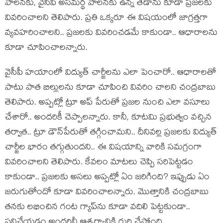
పాల‌న‌కు, వైసీపీ అస‌మ‌ర్థ పాల‌న‌కు ఉన్న తేడాను కూడా ప్ర‌జ‌ల‌కు
వివ‌రించాల‌ని తెలిపారు. ప్ర‌తి ఒక్క‌రూ ఈ విష‌యంలో జాగ్ర‌త్త‌గా
వ్య‌వ‌హ‌రించాల‌ని.. ప్ర‌జ‌ల‌కు వివ‌రించ‌డమే కాకుండా.. ఆధారాల‌ను
కూడా చూపించాల‌న్నారు.
వైసీపీ హ‌యాంలో విద్యుత్ చార్జీల‌ను ఎలా పెంచారో.. ఆధారాల‌తో
పాటు పాత బిల్లులను కూడా చూపించి వివ‌రిం చాల‌ని చంద్ర‌బాబు
తెలిపారు. అప్ప‌ట్లో ట్రూ అప్ పేరుతో ప్ర‌జ‌ల నుంచి ఎలా వ‌సూలు
చేశారో.. అంద‌రికీ చెప్పాల‌న్నారు. కానీ, కూట‌మి ప్ర‌భుత్వం వ‌చ్చిన
త‌ర్వాత‌.. ట్రూ డౌన్‌పేరుతో త‌గ్గించామ‌ని.. దీనివల్ల ప్ర‌జ‌ల‌కు విద్యుత్
చార్జీల భారం త‌గ్గుతుంద‌ని.. ఈ విష‌యాన్ని వారికి స‌మ‌గ్రంగా
వివ‌రించాల‌ని తెలిపారు. కేవ‌లం మాట‌లు చెప్పి స‌రిపెట్ట‌డం
కాకుండా.. ప్ర‌జ‌లకు అస‌లు అప్ప‌ట్లో ఏం జ‌రిగింది? ఇప్పుడు ఏం
జ‌రుగుతోందో కూడా వివ‌రించాల‌న్నారు. మొత్తానికి చంద్ర‌బాబు
త‌న‌కు ల‌భించిన గంట గ్యాప్‌ను కూడా వ‌దిలి పెట్ట‌కుండా..
ప‌నిచేయ‌డం అంద‌రినీ ఆశ్చ‌ర్యానికి గురి చేస్తోంది.