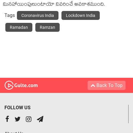
మిన‌హాయింపులుంటాయో వివ‌రించే అవ‌కాశ‌ముంది.
Tags
Coronavirus India
Lockdown India
Ramadan
Ramzan
Back To Top
FOLLOW US