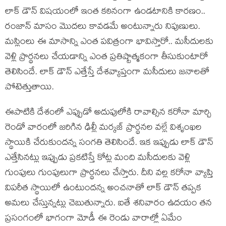
లాక్ డౌన్ విష‌యంలో ఇంత క‌ఠినంగా ఉండ‌టానికి కార‌ణం..
రంజాన్ మాసం మొద‌లు కావ‌డ‌మే అంటున్నారు నిపుణులు.
మ‌స్లింలు ఈ మాసాన్ని ఎంత ప‌విత్రంగా భావిస్తారో.. మసీదుల‌కు
వెళ్లి ప్రార్థ‌న‌లు చేయ‌డాన్ని ఎంత ప్ర‌తిష్టాత్మకంగా తీసుకుంటారో
తెలిసిందే. లాక్ డౌన్ ఎత్తేస్తే దేశ‌వ్యాప్తంగా మ‌సీదులు జ‌నాల‌తో
పోటెత్తుతాయి.
ఈపాటికి దేశంలో ఎప్పుడో అదుపులోకి రావాల్సిన క‌రోనా మార్చి
రెండో వారంలో జ‌రిగిన ఢిల్లీ మ‌ర్క‌జ్ ప్రార్థ‌న‌ల వ‌ల్లే విశృంఖ‌ల
స్థాయికి చేరుకుంద‌న్న సంగ‌తి తెలిసిందే. ఇక ఇప్పుడు లాక్ డౌన్
ఎత్తేసిన‌ట్లు ఇప్పుడు ప్ర‌క‌టిస్తే కోట్ల మంది మ‌సీదుల‌కు వెళ్లి
గుంపులు గుంపులుగా ప్రార్థ‌న‌లు చేస్తారు. దీని వ‌ల్ల క‌రోనా వ్యాప్తి
విప‌రీత స్థాయిలో ఉంటుంద‌న్న అంచ‌నాతో లాక్ డౌన్ త‌ప్ప‌క
అమ‌లు చేస్తున్న‌ట్లు చెబుతున్నారు. ఐతే శ‌నివారం ఉద‌యం త‌న
ప్ర‌సంగంలో భాగంగా మోడీ ఈ రెండు వారాల్లో ఏమేం