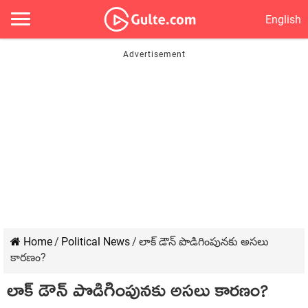
English
Home
/
Political News
/
లాక్ డౌన్ పొడిగింపున‌కు అస‌లు
కార‌ణం?
లాక్ డౌన్ పొడిగింపున‌కు అస‌లు కార‌ణం?