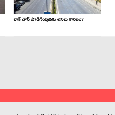
లాక్ డౌన్ పొడిగింపున‌కు అస‌లు కార‌ణం?