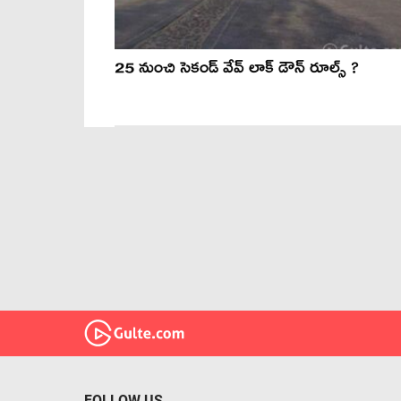
25 నుంచి సెకండ్ వేవ్ లాక్ డౌన్ రూల్స్ ?
FOLLOW US