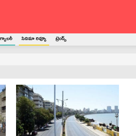
్యాలరీ
సినిమా రివ్యూ
ట్రెండ్స్