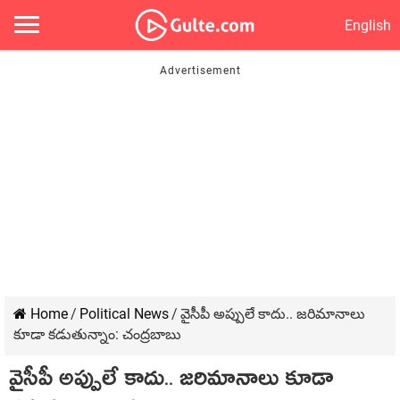
English
Home
/
Political News
/
వైసీపీ అప్పులే కాదు.. జ‌రిమానాలు
కూడా క‌డుతున్నాం: చంద్ర‌బాబు
వైసీపీ అప్పులే కాదు.. జ‌రిమానాలు కూడా