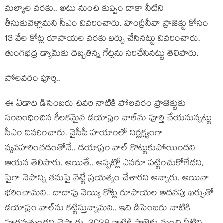
మ‌ల్యాల వ‌ర‌కు.. అటు నుంచి కుప్పం దాకా నీటిని
తీసుకువెళ్లామ‌ని సీఎం వివ‌రించారు. హంద్రీనీవా ప్రాజెక్టు కోసం
13 వేల కోట్ల రూపాయ‌ల వ‌ర‌కు ఖ‌ర్చు చేసిన‌ట్టు వివ‌రించారు.
తుంగ‌భ‌ద్ర డ్యామ్‌కు దెబ్బ‌తిన్న గేట్ల‌ను స‌రిచేసిన‌ట్టు తెలిపారు.
పోల‌వ‌రం పూర్తి..
ఈ ఏడాది డిసెంబ‌రు చివ‌రి నాటికి పోల‌వ‌రం ప్రాజెక్టుకు
సంబంధించిన కీల‌క‌మైన డ‌యాఫ్రం వాల్‌ను పూర్తి చేయ‌నున్న‌ట్టు
సీఎం వివ‌రించారు. వైసీపీ హ‌యాంలో నిర్ల‌క్ష్యంగా
వ్య‌వ‌హ‌రించ‌డంతోనే.. డ‌యాఫ్రం వాల్ కొట్టుకుపోయింద‌ని
ఆయ‌న తెలిపారు. అయితే.. అప్ప‌ట్లో ఎవ‌రూ ప‌ట్టించుకోలేద‌ని,
పైగా నెపాన్ని త‌మ‌పై నెట్టే ప్ర‌య‌త్నం చేశార‌ని అన్నారు. అయినా
భ‌రించామ‌ని.. దాదాపు వెయ్యి కోట్ల రూపాయ‌ల అద‌న‌పు ఖ‌ర్చుతో
డ‌యాఫ్రం వాల్‌ను క‌ట్టిస్తున్నామ‌ని.. ఇది డిసెంబ‌రు నాటికి