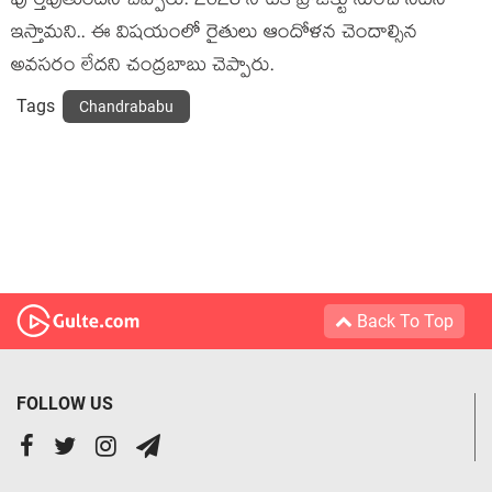
పూర్త‌వుతుందని చెప్పారు. 2028 నాటికి ప్రాజెక్టు నుంచి నీటిని
ఇస్తామ‌ని.. ఈ విష‌యంలో రైతులు ఆందోళ‌న చెందాల్సిన
అవ‌స‌రం లేద‌ని చంద్ర‌బాబు చెప్పారు.
Tags
Chandrababu
Back To Top
FOLLOW US