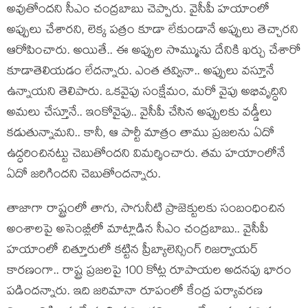
అవుతోంద‌ని సీఎం చంద్ర‌బాబు చెప్పారు. వైసీపీ హ‌యాంలో
అప్పులు చేశార‌ని, లెక్క ప‌త్రం కూడా లేకుండానే అప్పులు తెచ్చార‌ని
ఆరోపించారు. అయితే.. ఈ అప్పుల సొమ్మును దేనికి ఖ‌ర్చు చేశారో
కూడాతెలియ‌డం లేద‌న్నారు. ఎంత త‌వ్వినా.. అప్పులు వ‌స్తూనే
ఉన్నాయ‌ని తెలిపారు. ఒక‌వైపు సంక్షేమం, మ‌రో వైపు అభివృద్ధిని
అమ‌లు చేస్తూనే.. ఇంకోవైపు.. వైసీపీ చేసిన అప్పుల‌కు వ‌డ్డీలు
క‌డుతున్నామ‌ని.. కానీ, ఆ పార్టీ మాత్రం తాము ప్ర‌జ‌ల‌ను ఏదో
ఉద్ధ‌రించిన‌ట్టు చెబుతోంద‌ని విమ‌ర్శించారు. త‌మ హ‌యాంలోనే
ఏదో జ‌రిగింద‌ని చెబుతోంద‌న్నారు.
తాజాగా రాష్ట్రంలో తాగు, సాగునీటి ప్రాజెక్టుల‌కు సంబంధించిన
అంశాల‌పై అసెంబ్లీలో మాట్లాడిన సీఎం చంద్ర‌బాబు.. వైసీపీ
హ‌యాంలో చిత్తూరులో క‌ట్టిన ప్రీబ్యాలెన్సింగ్ రిజ‌ర్వాయ‌ర్
కార‌ణంగా.. రాష్ట్ర ప్ర‌జ‌ల‌పై 100 కోట్ల రూపాయ‌ల అద‌న‌పు భారం
ప‌డింద‌న్నారు. ఇది జ‌రిమానా రూపంలో కేంద్ర ప‌ర్యావ‌ర‌ణ