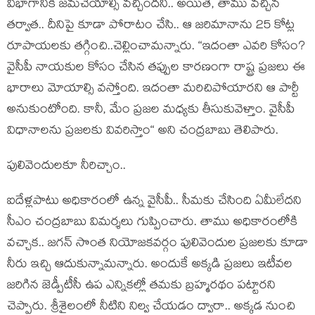
విభాగానికి జ‌మ‌చేయాల్సి వ‌చ్చింద‌ని.. అయితే, తాము వ‌చ్చిన
త‌ర్వాత‌.. దీనిపై కూడా పోరాటం చేసి.. ఆ జ‌రిమానాను 25 కోట్ల
రూపాయ‌ల‌కు త‌గ్గించి..చెల్లించామ‌న్నారు. “ఇదంతా ఎవ‌రి కోసం?
వైసీపీ నాయ‌కుల కోసం చేసిన త‌ప్పుల కార‌ణంగా రాష్ట్ర ప్ర‌జ‌లు ఈ
భారాలు మోయాల్సి వ‌స్తోంది. ఇదంతా మ‌రిచిపోయార‌ని ఆ పార్టీ
అనుకుంటోంది. కానీ, మేం ప్ర‌జ‌ల మ‌ధ్య‌కు తీసుకువెళ్తాం. వైసీపీ
విధానాల‌ను ప్ర‌జ‌ల‌కు వివ‌రిస్తాం“ అని చంద్ర‌బాబు తెలిపారు.
పులివెందుల‌కూ నీరిచ్చాం..
ఐదేళ్ల‌పాటు అధికారంలో ఉన్న వైసీపీ.. సీమ‌కు చేసింది ఏమీలేద‌ని
సీఎం చంద్ర‌బాబు విమ‌ర్శ‌లు గుప్పించారు. తాము అధికారంలోకి
వ‌చ్చాక‌.. జ‌గ‌న్ సొంత నియోజ‌క‌వ‌ర్గం పులివెందుల ప్ర‌జ‌ల‌కు కూడా
నీరు ఇచ్చి ఆదుకున్నామ‌న్నారు. అందుకే అక్క‌డి ప్ర‌జ‌లు ఇటీవ‌ల
జ‌రిగిన జెడ్పీటీసీ ఉప ఎన్నిక‌ల్లో త‌మ‌కు బ్ర‌హ్మ‌ర‌థం ప‌ట్టార‌ని
చెప్పారు. శ్రీశైలంలో నీటిని నిల్వ చేయ‌డం ద్వారా.. అక్క‌డ నుంచి