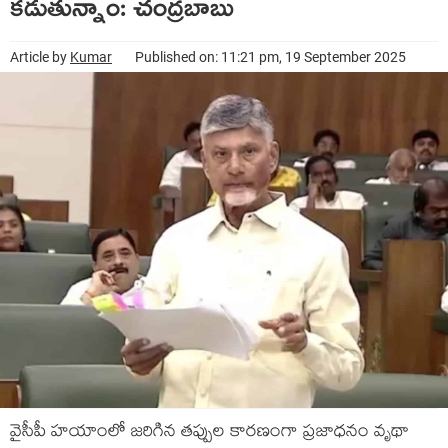
క‌డుతున్నాం: చంద్ర‌బాబు
Article by
Kumar
Published on: 11:21 pm, 19 September 2025
వైసీపీ హ‌యాంలో జ‌రిగిన త‌ప్పుల కార‌ణంగా ప్ర‌జాధ‌నం వృథా