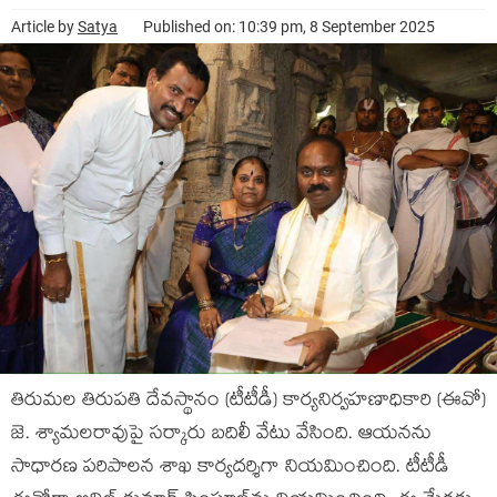
Article by
Satya
Published on: 10:39 pm, 8 September 2025
తిరుమల తిరుపతి దేవస్థానం (టీటీడీ) కార్యనిర్వహణాధికారి (ఈవో)
జె. శ్యామలరావుపై సర్కారు బదిలీ వేటు వేసింది. ఆయనను
సాధారణ పరిపాలన శాఖ కార్యదర్శిగా నియమించింది. టీటీడీ