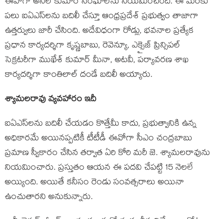
ఈవోగా అనిల్ కుమార్ సింఘాల్‌ను నియమించింది. ఈ మేరకు
పలు ఐఏఎస్‌లను బదిలీ చేస్తూ ఆంధ్రప్రదేశ్ ప్రభుత్వం తాజాగా
ఉత్తర్వులు జారీ చేసింది. అదేవిధంగా రోడ్లు, భవనాల ప్రత్యేక
ప్రధాన కార్యదర్శిగా కృష్ణబాబు, రెవెన్యూ, ఎక్సైజ్ ప్రిన్సిపల్
సెక్రటరీగా ముఖేశ్ కుమార్ మీనా, అటవీ, పర్యావరణ శాఖ
కార్యదర్శిగా కాంతిలాల్ దండే బదిలీ అయ్యారు.
శ్యామలరావు వ్యవహారం ఇదీ
ఐఏఎస్‌లను బదిలీ చేయడం కొత్తేమీ కాదు, ప్రభుత్వానికి ఉన్న
అధికారమే అయినప్పటికీ టీటీడీ ఈవోగా సీఎం చంద్రబాబు
ప్రమాణ స్వీకారం చేసిన తర్వాత ఏరి కోరి మరీ జె. శ్యామలరావును
నియమించారు. ప్రస్తుతం ఆయన ఈ పదవి చేపట్టి 15 నెలలే
అయ్యింది. అయితే కనీసం రెండు సంవత్సరాలు అయినా
ఉంచుతారని అనుకున్నారు.