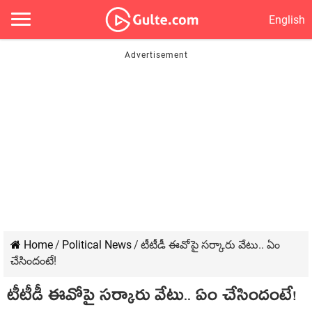
English
Home
/
Political News
/
టీటీడీ ఈవోపై సర్కారు వేటు.. ఏం
చేసిందంటే!
టీటీడీ ఈవోపై సర్కారు వేటు.. ఏం చేసిందంటే!