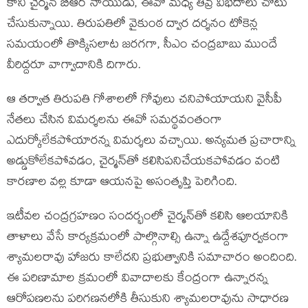
కానీ చైర్మన్ బీఆర్ నాయుడు, ఈవో మధ్య తీవ్ర విభేదాలు చోటు
చేసుకున్నాయి. తిరుపతిలో వైకుంఠ ద్వార దర్శనం టోకెన్ల
సమయంలో తొక్కిసలాట జరగగా, సీఎం చంద్రబాబు ముందే
వీరిద్దరూ వాగ్వాదానికి దిగారు.
ఆ తర్వాత తిరుపతి గోశాలలో గోవులు చనిపోయాయని వైసీపీ
నేతలు చేసిన విమర్శలను ఈవో సమర్థవంతంగా
ఎదుర్కోలేకపోయారన్న విమర్శలు వచ్చాయి. అన్యమత ప్రచారాన్ని
అడ్డుకోలేకపోవడం, చైర్మన్‌తో కలిసిపనిచేయకపోవడం వంటి
కారణాల వల్ల కూడా ఆయనపై అసంతృప్తి పెరిగింది.
ఇటీవల చంద్రగ్రహణం సందర్భంలో చైర్మన్‌తో కలిసి ఆలయానికి
తాళాలు వేసే కార్యక్రమంలో పాల్గొనాల్సి ఉన్నా ఉద్దేశపూర్వకంగా
శ్యామలరావు హాజరు కాలేదని ప్రభుత్వానికి సమాచారం అందింది.
ఈ పరిణామాల క్ర‌మంలో వివాదాలకు కేంద్రంగా ఉన్నారన్న
ఆరోపణలను పరిగణనలోకి తీసుకుని శ్యామలరావును సాధారణ