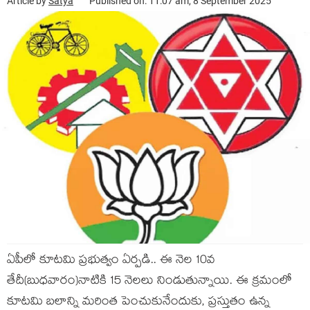
Article by
Satya
Published on: 11:07 am, 8 September 2025
ఏపీలో కూట‌మి ప్ర‌భుత్వం ఏర్ప‌డి.. ఈ నెల 10వ
తేదీ(బుధ‌వారం)నాటికి 15 నెల‌లు నిండుతున్నాయి. ఈ క్ర‌మంలో
కూట‌మి బ‌లాన్ని మ‌రింత పెంచుకునేందుకు, ప్ర‌స్తుతం ఉన్న