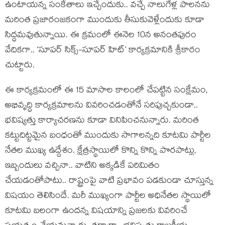
ఉంటాయ‌న్న సంకేతాలు ఇచ్చేందుకు.. వ‌చ్చే నాలుగేళ్ల పాల‌న‌ను
మ‌రింత ప్ర‌జారంజ‌కంగా ముందుకు తీసుకువెళ్లేందుకు కూడా
సిద్ధ‌మ‌వుతున్నాయి. ఈ క్ర‌మంలో ఈనెల 10న అనంత‌పురం
వేదిక‌గా.. ‘సూప‌ర్ సిక్స్‌-సూప‌ర్ హిట్‌’ కార్య‌క్ర‌మానికి శ్రీకారం
చుట్టారు.
ఈ కార్య‌క్ర‌మంలో ఈ 15 మాసాల కాలంలో చేప‌ట్టిన సంక్షేమం,
అభివృద్ధి కార్య‌క్ర‌మాల‌ను వివ‌రించ‌డంతోనే స‌రిపుచ్చ‌కుండా..
భ‌విష్య‌త్తు కార్యాచ‌ర‌ణ‌ను కూడా వినిపించ‌నున్నారు. మ‌రింత
క‌ట్టుదిట్ట‌మైన బంధంతో ముందుకు సాగాల‌న్న‌ది కూట‌మి పార్టీల
నేత‌ల ముఖ్య ఉద్దేశం. క్షేత్ర‌స్థాయిలో కొన్ని కొన్ని పొర‌పాట్లు,
ఇబ్బందులు వ‌చ్చినా.. వాటిని అక్క‌డికే ప‌రిమితం
చేయ‌డంతోపాటు.. రాష్ట్రంపై వాటి ప్ర‌భావం ప‌డ‌కుండా చూస్తున్న
విష‌యం తెలిసిందే. మ‌రీ ముఖ్యంగా పార్టీల అధినేతల స్థాయిలో
కూట‌మి బ‌లంగా ఉంద‌న్న విష‌యాన్ని ప్ర‌జ‌ల‌కు వివ‌రించే