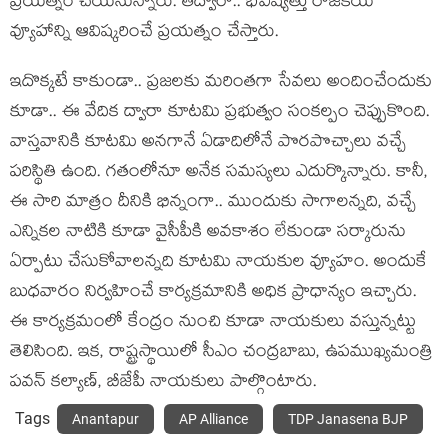
ప్ర‌య‌త్నం చేయ‌నున్నారు. త‌ద్వారా.. భ‌విష్య‌త్తు రాజ‌కీయ
వ్యూహాన్ని ఆవిష్క‌రించే ప్ర‌య‌త్నం చేస్తారు.
ఇదొక్క‌టే కాకుండా.. ప్ర‌జ‌ల‌కు మ‌రింత‌గా సేవ‌లు అందించేందుకు
కూడా.. ఈ వేదిక ద్వారా కూట‌మి ప్ర‌భుత్వం సంక‌ల్పం చెప్పుకొంది.
వాస్త‌వానికి కూట‌మి అన‌గానే ఏడాదిలోనే పొర‌పొచ్చాలు వ‌చ్చే
ప‌రిస్థితి ఉంది. గ‌తంలోనూ అనేక స‌మ‌స్య‌లు ఎదుర్కొన్నారు. కానీ,
ఈ సారి మాత్రం దీనికి భిన్నంగా.. ముందుకు సాగాల‌న్న‌ది, వచ్చే
ఎన్నిక‌ల నాటికి కూడా వైసీపీకి అవ‌కాశం లేకుండా స‌ర్కారును
ఏర్పాటు చేసుకోవాల‌న్న‌ది కూట‌మి నాయ‌కుల వ్యూహం. అందుకే
బుధ‌వారం నిర్వ‌హించే కార్య‌క్ర‌మానికి అధిక ప్రాధాన్యం ఇచ్చారు.
ఈ కార్య‌క్ర‌మంలో కేంద్రం నుంచి కూడా నాయ‌కులు వ‌స్తున్న‌ట్టు
తెలిసింది. ఇక‌, రాష్ట్ర‌స్థాయిలో సీఎం చంద్ర‌బాబు, ఉప‌ముఖ్య‌మంత్రి
ప‌వ‌న్ క‌ల్యాణ్, బీజేపీ నాయ‌కులు పాల్గొంటారు.
Tags
Anantapur
AP Alliance
TDP Janasena BJP