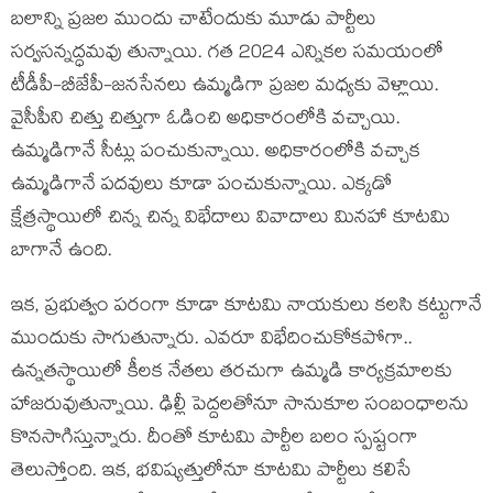
బ‌లాన్ని ప్ర‌జ‌ల ముందు చాటేందుకు మూడు పార్టీలు
స‌ర్వ‌స‌న్న‌ద్ధ‌మవు తున్నాయి. గ‌త 2024 ఎన్నిక‌ల స‌మ‌యంలో
టీడీపీ-బీజేపీ-జ‌న‌సేన‌లు ఉమ్మ‌డిగా ప్ర‌జ‌ల మ‌ధ్య‌కు వెళ్లాయి.
వైసీపీని చిత్తు చిత్తుగా ఓడించి అధికారంలోకి వ‌చ్చాయి.
ఉమ్మ‌డిగానే సీట్లు పంచుకున్నాయి. అధికారంలోకి వ‌చ్చాక
ఉమ్మ‌డిగానే ప‌దవులు కూడా పంచుకున్నాయి. ఎక్క‌డో
క్షేత్ర‌స్థాయిలో చిన్న చిన్న విభేదాలు వివాదాలు మిన‌హా కూట‌మి
బాగానే ఉంది.
ఇక‌, ప్ర‌భుత్వం ప‌రంగా కూడా కూట‌మి నాయ‌కులు క‌ల‌సి క‌ట్టుగానే
ముందుకు సాగుతున్నారు. ఎవ‌రూ విభేదించుకోక‌పోగా..
ఉన్న‌త‌స్థాయిలో కీల‌క నేత‌లు త‌ర‌చుగా ఉమ్మ‌డి కార్య‌క్ర‌మాల‌కు
హాజ‌రువుతున్నాయి. ఢిల్లీ పెద్ద‌ల‌తోనూ సానుకూల సంబంధాలను
కొన‌సాగిస్తున్నారు. దీంతో కూట‌మి పార్టీల బ‌లం స్ప‌ష్టంగా
తెలుస్తోంది. ఇక‌, భ‌విష్య‌త్తులోనూ కూట‌మి పార్టీలు క‌లిసే