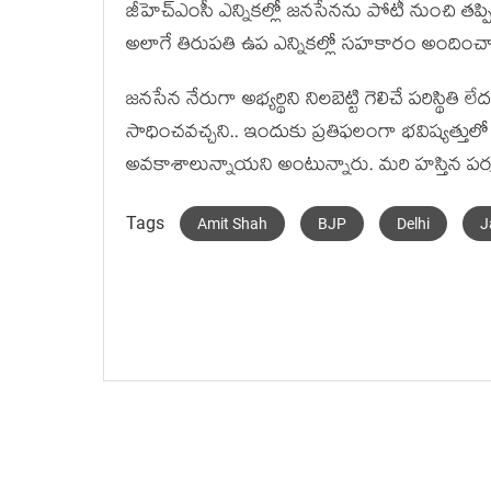
జీహెచ్ఎంసీ ఎన్నికల్లో జనసేనను పోటీ నుంచి తప్పి
అలాగే తిరుపతి ఉప ఎన్నికల్లో సహకారం అందించాలన
జనసేన నేరుగా అభ్యర్థిని నిలబెట్టి గెలిచే పరిస్థిత
సాధించవచ్చని.. ఇందుకు ప్రతిఫలంగా భవిష్యత్తు
అవకాశాలున్నాయని అంటున్నారు. మరి హస్తిన పర
Tags
Amit Shah
BJP
Delhi
J