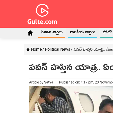
సినిమా వార్తలు
రాజకీయ వార్తలు
ఫోటో గ
Home
/
Political News
/
పవన్ హస్తిన యాత్ర.. ఏం
పవన్ హస్తిన యాత్ర.. ఏ
Article by
Satya
Published on: 4:17 pm, 23 Novemb