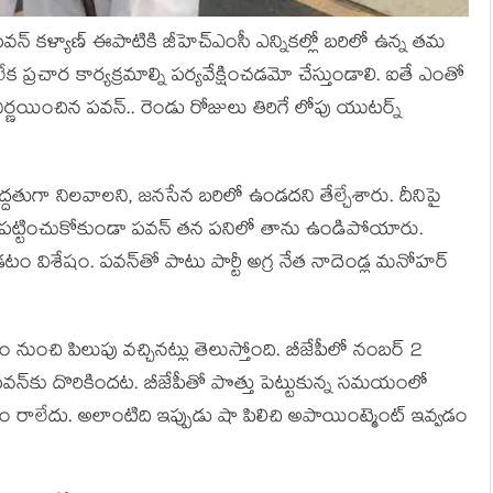
న్ కళ్యాణ్ ఈపాటికి జీహెచ్ఎంసీ ఎన్నికల్లో బరిలో ఉన్న తమ
క ప్రచార కార్యక్రమాల్ని పర్యవేక్షించడమో చేస్తుండాలి. ఐతే ఎంతో
ర్ణయించిన పవన్.. రెండు రోజులు తిరిగే లోపు యుటర్న్
ద్దతుగా నిలవాలని, జనసేన బరిలో ఉండదని తేల్చేశారు. దీనిపై
శల్ని పట్టించుకోకుండా పవన్ తన పనిలో తాను ఉండిపోయారు.
డటం విశేషం. పవన్‌తో పాటు పార్టీ అగ్ర నేత నాదెండ్ల మనోహర్
 నుంచి పిలుపు వచ్చినట్లు తెలుస్తోంది. బీజేపీలో నంబర్ 2
న్‌కు దొరికిందట. బీజేపీతో పొత్తు పెట్టుకున్న సమయంలో
శం రాలేదు. అలాంటిది ఇప్పుడు షా పిలిచి అపాయింట్మెంట్ ఇవ్వడం