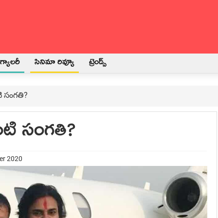
్యాలరీ
సినిమా రివ్యూ
ట్రెండ్స్
టి సంగతి?
ంటి సంగతి?
er 2020