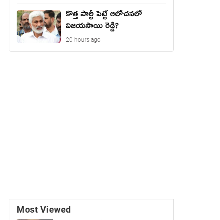
కొత్త పార్టీ పెట్టే ఆలోచనలో
విజయసాయి రెడ్డి?
20 hours ago
Most Viewed