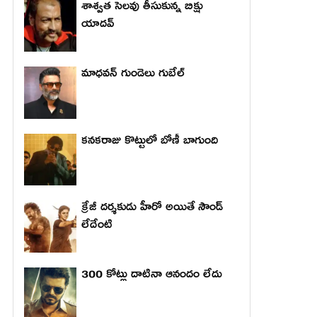
శాశ్వత సెలవు తీసుకున్న బిక్షు
యాదవ్
మాధ‌వ‌న్ గుండెలు గుబేల్‌
కనకరాజు కొట్టులో బోణీ బాగుంది
క్రేజీ దర్శకుడు హీరో అయితే సౌండ్
లేదేంటి
300 కోట్లు దాటినా ఆనందం లేదు