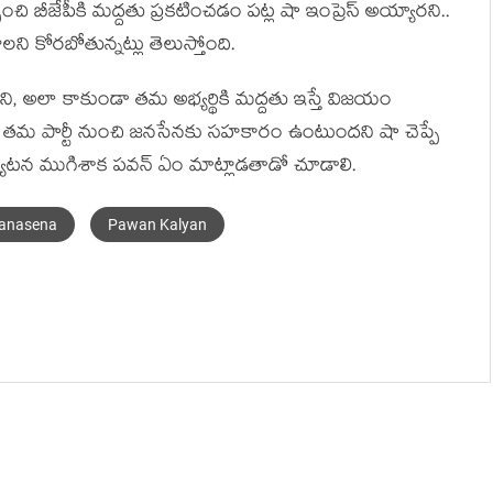
ంచి బీజేపీకి మద్దతు ప్రకటించడం పట్ల షా ఇంప్రెస్ అయ్యారని..
ి కోరబోతున్నట్లు తెలుస్తోంది.
ి లేదని, అలా కాకుండా తమ అభ్యర్థికి మద్దతు ఇస్తే విజయం
లో తమ పార్టీ నుంచి జనసేనకు సహకారం ఉంటుందని షా చెప్పే
్యటన ముగిశాక పవన్ ఏం మాట్లాడతాడో చూడాలి.
anasena
Pawan Kalyan