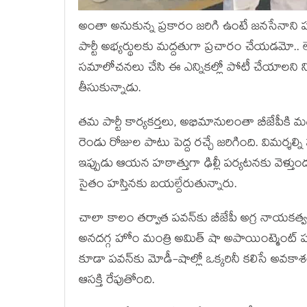
అంతా అనుకున్న ప్రకారం జరిగి ఉంటే జనసేనాని పవ
పార్టీ అభ్యర్థులకు మద్దతుగా ప్రచారం చేయడమో.. లే
సమాలోచనలు చేసి ఈ ఎన్నికల్లో పోటీ చేయాలని ని
తీసుకున్నాడు.
తమ పార్టీ కార్యకర్తలు, అభిమానులంతా బీజేపీకి మ
రెండు రోజుల పాటు పెద్ద రచ్చే జరిగింది. విమర్
ఇప్పుడు ఆయన హఠాత్తుగా ఢిల్లీ పర్యటనకు వెళ్తుం
సైతం హస్తినకు బయల్దేరుతున్నారు.
చాలా కాలం తర్వాత పవన్‌కు బీజేపీ అగ్ర నాయకత్వం
అనదగ్గ హోం మంత్రి అమిత్ షా అపాయింట్మెంట్ పవ
కూడా పవన్‌కు మోడీ-షాల్లో ఒక్కరినీ కలిసే అవకా
ఆసక్తి రేపుతోంది.