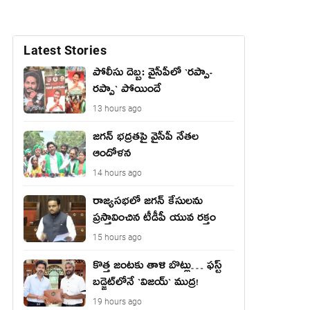
Latest Stories
పోలీసు దెబ్బ: వైసీపీలో `ర‌ప్పా-
ర‌ప్పా` పోయిందే
13 hours ago
జ‌గ‌న్ భద్రతపై వైసీపీ నేతల
ఆందోళన
14 hours ago
రాజ్యసభలో జగన్ కేసులను
ప్రస్తావించిన టీడీపీ యువ రక్తం
15 hours ago
కొత్త జంట‌కు తాళి బొట్లు… ఫ‌స్ట్
బ‌డ్జెట్‌లోనే `విజ‌య్` ముద్ర‌!
19 hours ago