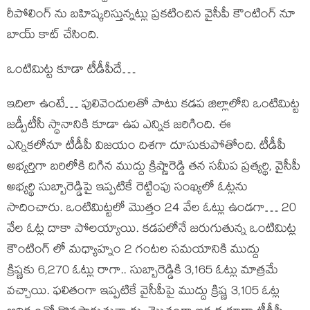
రీపోలింగ్ ను బహిష్కరిస్తున్నట్లు ప్రకటించిన వైసీపీ కౌంటింగ్ నూ
బాయ్ కాట్ చేసింది.
ఒంటిమిట్ట కూడా టీడీపీదే…
ఇదిలా ఉంటే… పులివెందులతో పాటు కడప జిల్లాలోని ఒంటిమిట్ట
జడ్పీటీసీ స్థానానికి కూడా ఉప ఎన్నిక జరిగింది. ఈ
ఎన్నికలోనూ టీడీపీ విజయం దిశగా దూసుకుపోతోంది. టీడీపీ
అభ్యర్తిగా బరిలోకి దిగిన ముద్దు క్రిష్ణారెడ్డి తన సమీప ప్రత్యర్థి, వైసీపీ
అభ్యర్థి సుబ్బారెడ్డిపై ఇప్పటికే రెట్టింపు సంఖ్యలో ఓట్లను
సాదించారు. ఒంటిమిట్టలో మొత్తం 24 వేల ఓట్లు ఉండగా… 20
వేల ఓట్ల దాకా పోలయ్యాయి. కడపలోనే జరుగుతున్న ఒంటిమిట్ల
కౌంటింగ్ లో మధ్యాహ్నం 2 గంటల సమయానికి ముద్దు
క్రిష్ణకు 6,270 ఓట్లు రాగా.. సుబ్బారెడ్డికి 3,165 ఓట్లు మాత్రమే
వచ్చాయి. ఫలితంగా ఇప్పటికే వైసీపీపై ముద్దు క్రిష్ణ 3,105 ఓట్ల