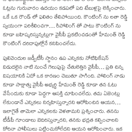
సాధించినట్టైంది. మొత్తం 15 పోలింగ్ బూత్ లలో జరిగిన ఎన్నికల
ఓట్లను గురువారం ఉదయం కడపలో పది టేబుళ్లపై లెక్కించారు.
ఒకే ఒక రౌండ్ లో ఫలితం తేలిపోయింది. కౌంటింగ్ ను లతా రెడ్డి
స్వయంగా పరిశీలించగా… రీపోలింగ్ తో పాటు కౌంటింగ్ ను
కూడా బహిష్కరిస్తున్నట్లుగా వైసీపీ ప్రకటించడంతో హేమంత్ రెడ్డి
కౌంటింగ్ దరిదాపుల్లోనే కనిపించలేదు.
పులివెందుల జడ్పీటీసీ స్థానం ఉప ఎన్నికకు నోటిఫికేషన్
విడుదలైన నాటి నుంచే గెలుపుపై చేతులెత్తిన వైసీపీ… ప్రతి చిన్న
విషయానికి ఏదో ఒక కారణం చెబుతూ సాగింది. పోలింగ్ నాడు
కూడా సాక్షాత్తు వైసీపీ అభ్యర్థి హేమంత్ రెడ్డి కూడా తన ఓటు
వేసేందుకు కూడా పెద్దగా ఆసక్తి చూపించలేదు. తమ ఏజెంట్లు
లేకుండానే ఎన్నికలు నిర్వహిస్తున్నారని ఆరోపించిన ఆయన…
ఇలాగైతే తామెలా ఎన్నికలకు వెళతామని ప్రశ్నించారు. తనను
టీడీపీ గూండాలు బెదిరిస్తున్నారని, తనకు భద్రత కల్పించాలని
కోరినా పోలీసులు పట్టించుకోలేదని ఆయన ఆరోపించారు. ఇక