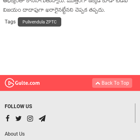
ఆధిక్యంతో కొనసాగుతున్నారు. మొత్తంగా ఇక్కడ కూడా టీడీపీ
విజయం దాదాపుగా ఖరారైనట్టేనని చెప్పక తప్పదు.
Tags
Pulivendula ZPTC
Back To Top
FOLLOW US
About Us