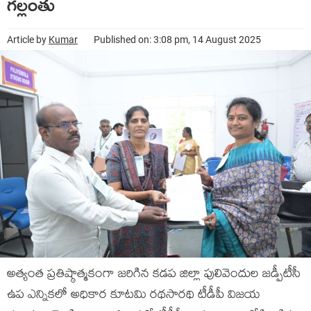
గల్లంతు
Article by
Kumar
Published on: 3:08 pm, 14 August 2025
అత్యంత ప్రతిష్ఠాత్మకంగా జరిగిన కడప జిల్లా పులివెందుల జడ్పీటీసీ
ఉప ఎన్నికలో అధికార కూటమి రథసారథి టీడీపీ విజయ