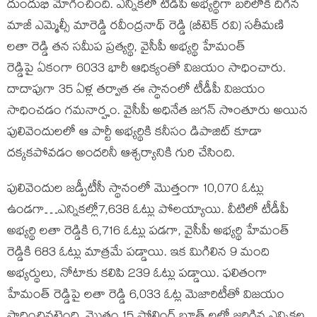
దుందుభి మోగించింది. ఎన్నికలో టీడీపీ అభ్యర్థిగా బరిలోకి దిగిన
మాజీ ఎమ్మెల్సీ మారెడ్డి రవీంద్రనాథ్ రెడ్డి (బీటెక్ రవి) సతీమణి
లతా రెడ్డి తన సమీప ప్రత్యర్థి, వైసీపీ అభ్యర్థి హేమంత్
రెడ్డిపై ఏకంగా 6033 భారీ ఆధిక్యంతో విజయం సాధించారు.
దాదాపుగా 35 ఏళ్ల తర్వాత ఈ స్థానంలో టీడీపీ విజయం
సాధించడం గమనార్హం. వైసీపీ అధినేత జగన్ సొంతూరు అయిన
పులివెందులలో ఆ పార్టీ అభ్యర్థికి కనీసం డిపాజిట్ కూడా
దక్కకపోవడం అందరినీ ఆశ్చర్యానికి గురి చేసింది.
పులివెందుల జడ్పీటీసీ స్థానంలో మొత్తంగా 10,070 ఓట్లు
ఉండగా…ఎన్నికల్లో7,638 ఓట్లు పోలయ్యాయి. వీటిలో టీడీపీ
అభ్యర్థి లతా రెడ్డికి 6,716 ఓట్లు పడగా, వైసీపీ అభ్యర్థి హేమంత్
రెడ్డికి 683 ఓట్లు మాత్రమే పడ్డాయి. ఇక మిగిలిన 9 మంది
అభ్యర్థులు, నోటాకు కలిపి 239 ఓట్లు పడ్డాయి. ఫలితంగా
హేమంత్ రెడ్డిపై లతా రెడ్డి 6,033 ఓట్ల మెజారిటీతో విజయం