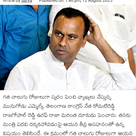
Article by
Satya
Published on: 1:40 pm, 12 August 2025
గత నాలుగు రోజులుగా స్వరం పెంచి వ్యాఖ్యలు చేస్తున్న
మునుగోడు ఎమ్మెల్యే, తెలంగాణ కాంగ్రెస్ నేత కోమటిరెడ్డి
రాజగోపాల్ రెడ్డి ఉరఫ్ రాజా మరింత దూకుడు పెంచారు. తనకు
మంత్రి పదవి దక్కకపోవడంపై ఆయన తీవ్ర అసహనంతో ఉన్న
విషయం తెలిసిందే. ఈ క్రమంలో గత నాలుగు రోజులుగా ఆయన