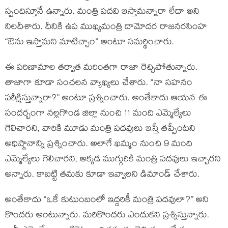
స్పందిస్తూనే ఉన్నారు. మంత్రి పదవి ఇస్తామన్నారా లేదా అని
నిలదీశారు. దీనికి ఉప ముఖ్యమంత్రి దామోదర రాజనరసింహ
“ఔను ఇస్తామని మాటిచ్చాం” అంటూ సమర్థించారు.
ఈ పరిణామాల తర్వాత మరింతగా రాజా రెచ్చిపోతున్నారు.
తాజాగా కూడా సంచలన వ్యాఖ్యలు చేశారు. “నా సహనం
పరీక్షిస్తున్నారా?” అంటూ ప్రశ్నించారు. అంతేకాదు ఆయన ఈ
సందర్భంగా నల్లగొండ జిల్లా నుంచి 11 మంది ఎమ్మెల్యేలు
గెలిచారని, వారికి మూడు మంత్రి పదవులు ఇస్తే తప్పేంటని
అధిష్ఠానాన్ని ప్రశ్నించారు. అలాగే ఖమ్మం నుంచి 9 మంది
ఎమ్మెల్యేలు గెలిచారని, అక్కడ ముగ్గురికి మంత్రి పదవులు ఇచ్చారని
అన్నారు. కాబట్టి తమకు కూడా ఇవ్వాలని డిమాండ్ చేశారు.
అంతేకాదు “ఒకే కుటుంబంలో ఇద్దరికీ మంత్రి పదవులా?” అని
కొందరు అంటున్నారు. మరికొందరు ఎందుకని ప్రశ్నిస్తున్నారు.