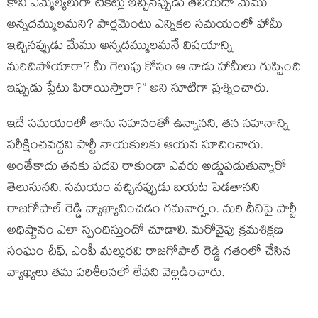
కానీ ఎమ్మెల్యేలుగా టికెట్లు ఇచ్చినప్పుడు తెలియదా మేము
అన్నదమ్ములమని? పార్లమెంటు ఎన్నికల సమయంలో హామీ
ఇచ్చినప్పుడు మేము అన్నదమ్ములమనే విషయాన్ని
మరిచిపోయారా? మీ గెలుపు కోసం ఆ నాడు హామీలు గుప్పించి
ఇప్పుడు ప్లేటు ఫిరాయిస్తారా?” అని సూటిగా ప్రశ్నించారు.
ఇదే సమయంలో తాను సహనంతో ఉన్నానని, తన సహనాన్ని
పరీక్షించవద్దని పార్టీ నాయకులకు ఆయన సూచించారు.
అంతేకాదు తనకు పదవి రాకుండా ఎవరు అడ్డుపడుతున్నారో
తెలుసునని, సమయం వచ్చినప్పుడు బయట పెడతానని
రాజగోపాల్ రెడ్డి వ్యాఖ్యానించడం గమనార్హం. మరి దీనిపై పార్టీ
అధిష్టానం ఎలా స్పందిస్తుందో చూడాలి. మరోవైపు క్రమశిక్షణ
సంఘం చీఫ్, ఎంపీ మల్లురవి రాజగోపాల్ రెడ్డి గతంలో చేసిన
వ్యాఖ్యలు తమ పరిశీలనలో లేవని వెల్లడించారు.