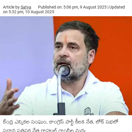
Article by
Satya
Published on: 5:06 pm, 9 August 2025 | Updated
on 5:32 pm, 10 August 2025
కేంద్ర ఎన్నికల సంఘం, కాంగ్రెస్ పార్టీ కీలక నేత, లోక్ సభలో
ప్రధాన ప్రతిపక్ష నేత రాహుల్ గాంధీల మధ్య