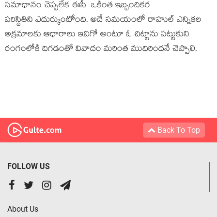
సమాధానం చెప్పలేక ఈసీ ఒకింత ఇబ్బందికర
పరిస్థితిని ఎదుర్కుంటోంది. అదే సమయంలో రాహుల్ ఎన్నికల
అక్రమాలకు ఆధారాలు ఇవిగో అంటూ ఓ చిట్టాను పట్టుకుని
రంగంలోకి దిగడంతో వివాదం మరింత ముదిరిందనే చెప్పాలి.
Back To Top
FOLLOW US
About Us