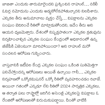
జాబితా ఎందుకు తారుమారైందని ప్రశ్నించిన రాహుల్… నకిలీ
ఓటర్ల నమోదును ఎందుకు అడ్డుకోలేకపోతున్నారని నిలదీశారు.
ఎన్నికల తీరు అనుమానాలు వ్యక్తం చేస్తే… విపక్షాలను ఎన్నికల
సంఘం బెదిరించే రీతిలో మాట్లాడుతోందని, ఇదేం తీరు అని
ఆయన ధ్వజమెత్తారు. దేశంలో నిష్పక్షపాతంగా ఎన్నికల క్రతువును
నిర్వహించాల్సిన ఎన్నికల సంఘం కేంద్రంలో అధికారంలో ఉన్న
బీజేపీకి ఏజెంటుగా మారిపోయిందా? అని రాహుల్ మరో
సంచలన ఆరోపణ గుప్పించారు.
వాస్తవానికి ఇటీవల కేంద్ర ఎన్నికల సంఘం ఒకింత సుతిమెత్తగా
పనిచేస్తోందన్న ఆరోపణలు అయితే ఉన్నాయి గానీ… ఎన్నికల
నిర్వహణలో ఒక్కోకమిషనర్ ఒక్కో రీతిలో వ్యవహరించడం రివాజే.
అయినా గతంలో ఎన్నడూ లేని రీతిలో 2024 సార్వత్రిక ఎన్నికలు,
ఆ తర్వాత పలు రాష్ట్రాల్లో జరిగిన అసెంబ్లీ ఎన్నికలపై విపక్షాలు ఓ
రేంజిలో ఆరోపణలతో విరుచుకుపడ్డాయి. దీంతో వాటికి