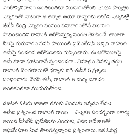
నెలకొన్నవివాదం అంతకంతకూ ముదురుతోంది. 2024 సార్వత్రిక
ఎన్నికలతో పాటుగా ఆ తర్వాత ఆయా రాష్ట్రాలకు జరిగిన ఎన్నికల్లో
బీజేపీ కేంద్ర ఎన్నికల సంఘం సహకారంతోనే విజయం
సాధించిందని రాహుల్ ఆరోపిస్తున్న సంగతి తెలిసిందే. తాజాగా
దీనిపై గురువారం పవర్ పాయింట్ ప్రజెంటేషన్ ఇచ్చిన రాహుల్
ఈసీపై సంచలన ఆరోపణలను గుప్పించారు. ఈ ఆరోపణలపై
ఈసీ కూడా ఘాటుగానే స్పందించగా.. ఏమాత్రం వెనక్కు తగ్గని
రాహుల్ బెంగళూరులో ధర్నాకు దిగి ఈసీకి 5 ప్రశ్నలు
సంధించారు. వెరసి ఈసీ, రాహుల్ ల మధ్య వివాదం
అంతకంతకూ ముదురుతోంది.
డిజిటల్ ఓటరు జాబితా తమకు ఎందుకు ఇవ్వడం లేదని
ఈసీని ప్రశ్నించిన రాహుల్ గాంధీ… ఎన్నికల సందర్భంగా రికార్డు
అయిన సీసీటీవీ ఫుటేజీలను ఎందుకు, ఎవరి ఆదేశాలతో
ఆఘమేఘాల మీద తొలగిస్తున్నారని ప్రశ్నించారు. ఇక ఓటర్ల