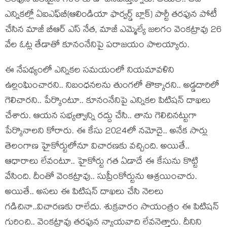
త‌ర‌ఫున బ‌ల‌మైన గ‌ళం కూడా వినిపిస్తున్నారు. అయితే.. అదే
ఎన్నిక‌ల్లో ఏఐఎఫ్‌బీ(ఆలిండియా ఫార్వ‌ర్డ్ బ్లాక్‌) పార్టీ త‌ర‌ఫున పోటీ
చేసిన మాజీ బీఆర్ ఎస్ నేత‌, మాజీ ఎమ్మెల్యే జ‌ల‌గం వెంక‌ట్రావు 26
వేల ఓట్ల తేడాతో కూనంనేనిపై ప‌రాజ‌యం పాల‌య్యారు.
ఈ నేప‌థ్యంలో ఎన్నిక‌ల సమ‌యంలో నియమావ‌ళిని
ఉల్లంఘించార‌ని.. నిబంధ‌న‌ల‌ను తుంగ‌లో తొక్కార‌ని.. అడ్డ‌దారిలో
గెలిచార‌ని.. పేర్కొంటూ.. కూనంనేనిపై ఎన్నిక‌ల పిటిష‌న్ దాఖ‌లు
చేశారు. ఆయ‌న స‌భ్య‌త్వాన్ని ర‌ద్దు చేసి.. తాను గెలిచిన‌ట్టుగా
పేర్కొనాల‌ని కోరారు. ఈ కేసు 2024లో న‌మోదై.. అనేక సార్లు
తెలంగాణ హైకోర్టులోనూ విచార‌ణ‌కు వ‌చ్చింది. అయితే..
ఆధారాలు లేవంటూ.. హైకోర్టు గ‌త ఏడాదే ఈ కేసును కొట్టి
వేసింది. దీంతో వెంక‌ట్రావు.. సుప్రీంకోర్టును ఆశ్ర‌యించారు.
అయితే.. అస‌లు ఈ పిటిష‌న్ దాఖ‌లు చేసి నెల‌లు
గ‌డిచినా..విచార‌ణ‌కు రాలేదు. శుక్ర‌వారం సాయంత్రం ఈ పిటిష‌న్
గురించి.. వెంక‌ట్రావు త‌ర‌ఫున న్యాయ‌వాది లేవ‌నెత్తారు. దీనిని