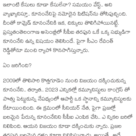
ఇలాంటి కేసులు కూడా కేసులేనా? స‌మ‌యం వేస్ట్.. అని
వ్యాఖ్యానిస్తూ.. కూనంనేనిపై న‌మోదైన పిటిష‌న్‌ను తోసిపుచ్చింది.
దీంతో కామ్రెడ్ కూనంనేనికి ఇక‌, చిక్కులు తొలిగిపోయిన‌ట్టే.
ప్ర‌స్తుతంతెలంగాణ అసెంబ్లీలో సీపీఐ త‌ర‌ఫున ఒకే ఒక్క స‌భ్యుడిగా
కూనంనేని ఉన్న విష‌యం తెలిసిందే. పైగా సీఎం రేవంత్
రెడ్డితోనూ మంచి ర్యాపో కొన‌సాగిస్తున్నారు.
ఏం జ‌రిగింది?
2009లో తొలిసారి కొత్త‌గూడెం నుంచి విజ‌యం ద‌క్కించుకున్న
కూనంనేని.. త‌ర్వాత‌.. 2023 ఎన్నిక‌ల్లో క‌మ్యూనిస్టులు కాంగ్రెస్ తో
పొత్తు పెట్టుకున్న నేప‌థ్యంలో ఆపార్టీ ఒక స్థానాన్ని క‌మ్యూనిస్టుల‌కు
కేటాయించింది. ఈ క్ర‌మంలో సీనియ‌ర్ నేత‌, పైగా ప్ర‌జ‌ల్లో
బ‌ల‌మైన పేరున్న కూనంనేనిని సీపీఐ ఎంపిక చేసి.. ఎ న్నిక‌ల బ‌రిలో
నిలిపింది. ఆయ‌న విజ‌యం కూడా ద‌క్కించుకు న్నారు. ప్ర‌జ‌ల