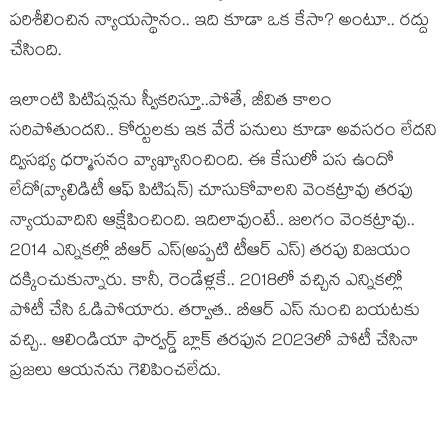
ప‌రిశీలించిన న్యాయ‌స్థానం.. ఇది కూడా ఒక కేసా? అంటూ.. ర‌ద్దు
చేసింది.
ఇలాంటి పిటిష‌న్ల‌ను స్వీక‌రిస్తూ..పోతే, జీవిత కాలం
స‌రిపోతుంద‌ని.. కోర్టుల‌కు ఇక వేరే ప‌నులు కూడా అవ‌స‌రం లేద‌ని
ద్విస‌భ్య ధ‌ర్మాస‌నం వ్యాఖ్యానించింది. ఈ కేసులో ప‌స ఉందో
లేదో(వ్యాలిడిటీ ఆఫ్ పిటిష‌న్‌) చూసుకోవాల‌ని వెంక‌ట్రావు త‌ర‌ఫు
న్యాయ‌వాదిని ఆక్షేపించింది. ఇదిలావుంటే.. జ‌ల‌గం వెంక‌ట్రావు..
2014 ఎన్నిక‌ల్లో బీఆర్ ఎస్‌(అప్ప‌టి టీఆర్ ఎస్‌) త‌ర‌పు విజ‌యం
ద‌క్కించుకున్నారు. కానీ, రెండేళ్ల‌కే.. 2018లో వ‌చ్చిన ఎన్నిక‌ల్లో
పోటీ చేసి ఓడిపోయారు. త‌ర్వాత‌.. బీఆర్ ఎస్ నుంచి బ‌య‌ట‌కు
వ‌చ్చి.. ఆలిండియా ఫార్వ‌ర్డ్ బ్లాక్ త‌ర‌ఫున 2023లో పోటీ చేసినా
ప్ర‌జ‌లు ఆయ‌న‌ను గెలిపించ‌లేదు.