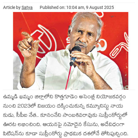
Article by
Satya
Published on: 10:04 am, 9 August 2025
ఉమ్మ‌డి ఖ‌మ్మం జిల్లాలోని కొత్త‌గూడెం అసెంబ్లీ నియోజ‌క‌వ‌ర్గం
నుంచి 2023లో విజ‌యం ద‌క్కించుకున్న క‌మ్యూనిస్టు నాయ
కుడు, సీపీఐ నేత‌.. కూనంనేని సాంబ‌శివ‌రావుకు సుప్రీంకోర్టులో
ఊర‌ట ల‌భించింది. ఆయ‌న‌పై న‌మోదైన కేసును, అదేవిధంగా
పిటిష‌న్‌ను కూడా సుప్రీంకోర్టు ప్రాథ‌మిక ద‌శ‌లోనే తోసిపుచ్చింది.