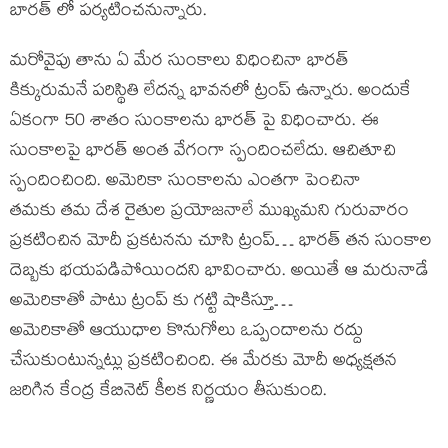
బారత్ లో పర్యటించనున్నారు.
మరోవైపు తాను ఏ మేర సుంకాలు విధించినా భారత్
కిక్కురుమనే పరిస్థితి లేదన్న భావనలో ట్రంప్ ఉన్నారు. అందుకే
ఏకంగా 50 శాతం సుంకాలను భారత్ పై విధించారు. ఈ
సుంకాలపై భారత్ అంత వేగంగా స్పందించలేదు. ఆచితూచి
స్పందించింది. అమెరికా సుంకాలను ఎంతగా పెంచినా
తమకు తమ దేశ రైతుల ప్రయోజనాలే ముఖ్యమని గురువారం
ప్రకటించిన మోదీ ప్రకటనను చూసి ట్రంప్… భారత్ తన సుంకాల
దెబ్బకు భయపడిపోయిందని భావించారు. అయితే ఆ మరునాడే
అమెరికాతో పాటు ట్రంప్ కు గట్టి షాకిస్తూ…
అమెరికాతో ఆయుధాల కొనుగోలు ఒప్పందాలను రద్దు
చేసుకుంటున్నట్లు ప్రకటించింది. ఈ మేరకు మోదీ అధ్యక్షతన
జరిగిన కేంద్ర కేబినెట్ కీలక నిర్ణయం తీసుకుంది.