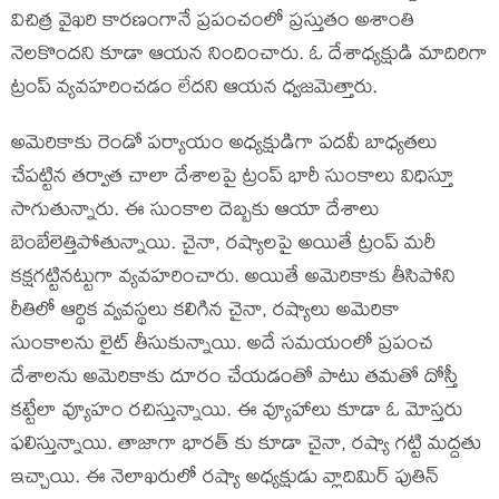
విచిత్ర వైఖరి కారణంగానే ప్రపంచంలో ప్రస్తుతం అశాంతి
నెలకొందని కూడా ఆయన నిందించారు. ఓ దేశాధ్యక్షుడి మాదిరిగా
ట్రంప్ వ్యవహరించడం లేదని ఆయన ధ్వజమెత్తారు.
అమెరికాకు రెండో పర్యాయం అధ్యక్షుడిగా పదవీ బాధ్యతలు
చేపట్టిన తర్వాత చాలా దేశాలపై ట్రంప్ భారీ సుంకాలు విధిస్తూ
సాగుతున్నారు. ఈ సుంకాల దెబ్బకు ఆయా దేశాలు
బెంబేలెత్తిపోతున్నాయి. చైనా, రష్యాలపై అయితే ట్రంప్ మరీ
కక్షగట్టినట్టుగా వ్యవహరించారు. అయితే అమెరికాకు తీసిపోని
రీతిలో ఆర్థిక వ్వవస్థలు కలిగిన చైనా, రష్యాలు అమెరికా
సుంకాలను లైట్ తీసుకున్నాయి. అదే సమయంలో ప్రపంచ
దేశాలను అమెరికాకు దూరం చేయడంతో పాటు తమతో దోస్తీ
కట్టేలా వ్యూహం రచిస్తున్నాయి. ఈ వ్యూహాలు కూడా ఓ మోస్తరు
ఫలిస్తున్నాయి. తాజాగా భారత్ కు కూడా చైనా, రష్యా గట్టి మద్దతు
ఇచ్చాయి. ఈ నెలాఖరులో రష్యా అధ్యక్షుడు వ్లాదిమిర్ పుతిన్