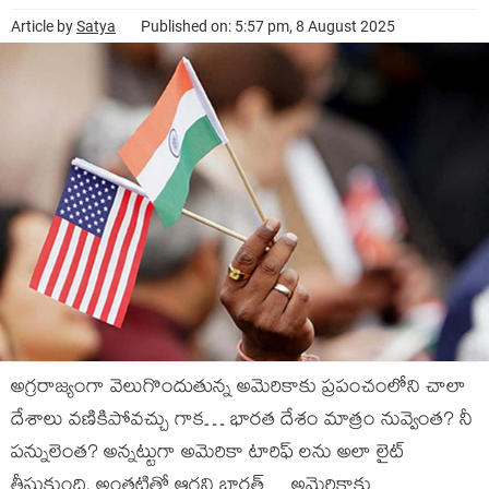
Article by
Satya
Published on: 5:57 pm, 8 August 2025
అగ్రరాజ్యంగా వెలుగొందుతున్న అమెరికాకు ప్రపంచంలోని చాలా
దేశాలు వణికిపోవచ్చు గాక… భారత దేశం మాత్రం నువ్వెంత? నీ
పన్నులెంత? అన్నట్టుగా అమెరికా టారిఫ్ లను అలా లైట్
తీసుకుంది. అంతటితో ఆగని భారత్… అమెరికాకు