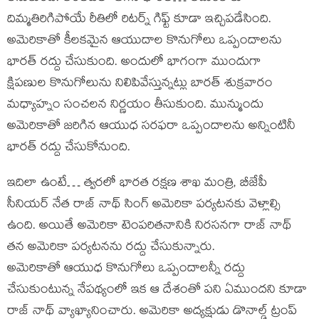
దిమ్మతిరిగిపోయే రీతిలో రిటర్న్ గిఫ్ట్ కూడా ఇచ్చిపడేసింది.
అమెరికాతో కీలకమైన ఆయుదాల కొనుగోలు ఒప్పందాలను
భారత్ రద్దు చేసుకుంది. అందులో భాగంగా ముందుగా
క్షిపణుల కొనుగోలును నిలిపివేస్తున్నట్లు బారత్ శుక్రవారం
మధ్యాహ్నం సంచలన నిర్ణయం తీసుకుంది. మున్ముందు
అమెరికాతో జరిగిన ఆయుధ సరఫరా ఒప్పందాలను అన్నింటినీ
భారత్ రద్దు చేసుకోనుంది.
ఇదిలా ఉంటే… త్వరలో భారత రక్షణ శాఖ మంత్రి, బీజేపీ
సీనియర్ నేత రాజ్ నాథ్ సింగ్ అమెరికా పర్యటనకు వెళ్లాల్సి
ఉంది. అయితే అమెరికా టెంపరితనానికి నిరసనగా రాజ్ నాథ్
తన అమెరికా పర్యటనను రద్దు చేసుకున్నారు.
అమెరికాతో ఆయుధ కొనుగోలు ఒప్పందాలన్నీ రద్దు
చేసుకుంటున్న నేపథ్యంలో ఇక ఆ దేశంతో పని ఏముందని కూడా
రాజ్ నాథ్ వ్యాఖ్యానించారు. అమెరికా అద్యక్షుడు డొనాల్డ్ ట్రంప్