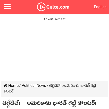
English
Home
/
Political News
/
తగ్గేదేలే!…అమెరికాకు భారత్ గట్టి
కౌంటర్!
తగ్గేదేలే!…అమెరికాకు భారత్ గట్టి కౌంటర్!